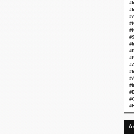
#I
#I
#A
#
#
#
#I
#P
#P
#A
#I
#A
#I
#B
#
#N