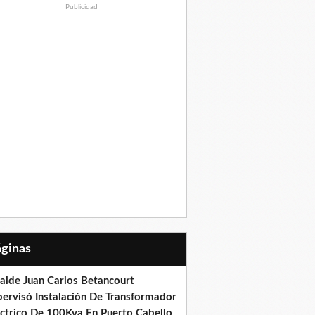
Publicidad
Páginas
calde Juan Carlos Betancourt
pervisó Instalación De Transformador
éctrico De 100Kva En Puerto Cabello