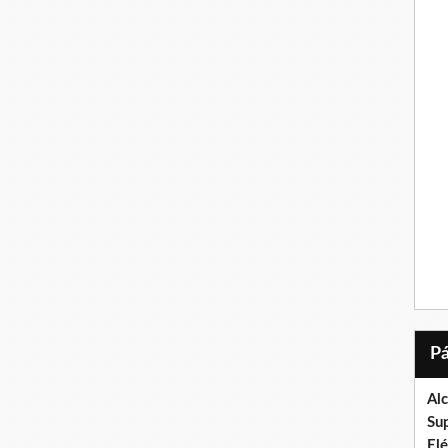
Al
Su
El