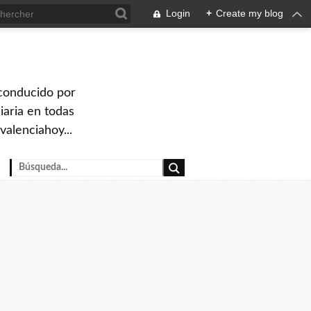
Login
+
Create my blog
 conducido por
iaria en todas
valenciahoy...