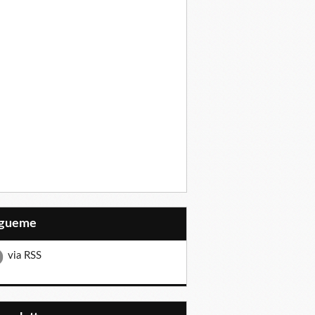
Sígueme
via RSS