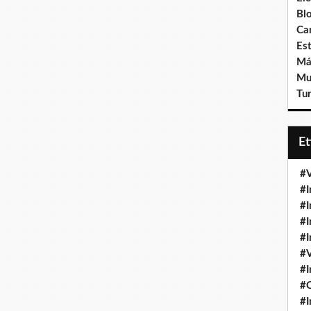
Bl
Ca
Est
Má
Mu
Tur
E
#V
#I
#I
#I
#I
#V
#I
#
#I