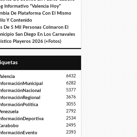
og Informativo “Valencia Hoy”
mbia De Plataforma Con El Mismo
ilo Y Contenido
s De 5 Mil Personas Colmaron El
nicipio San Diego En Los Carnavales
ístico Playeros 2026 (+Fotos)
tiquetas
6432
alencia
6282
nformaciónMunicipal
5377
nformaciónNacional
3676
nformaciónRegional
3055
nformaciónPolítica
2792
enezuela
2534
nformaciónDeportiva
2495
Carabobo
2393
nformaciónEvento