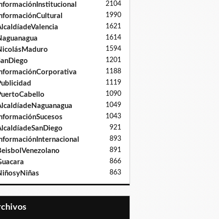
2104
nformaciónInstitucional
1990
nformaciónCultural
1621
lcaldíadeValencia
1614
Naguanagua
1594
NicolásMaduro
1201
SanDiego
1188
nformaciónCorporativa
1119
ublicidad
1090
uertoCabello
1049
lcaldíadeNaguanagua
1043
nformaciónSucesos
921
lcaldíadeSanDiego
893
nformaciónInternacional
891
eisbolVenezolano
866
Guacara
863
iñosyNiñas
Archivos