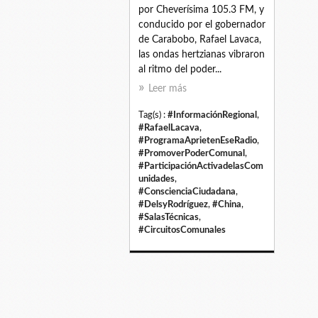
por Cheverísima 105.3 FM, y
conducido por el gobernador
de Carabobo, Rafael Lavaca,
las ondas hertzianas vibraron
al ritmo del poder...
Leer más
Tag(s) :
#InformaciónRegional
,
#RafaelLacava
,
#ProgramaAprietenEseRadio
,
#PromoverPoderComunal
,
#ParticipaciónActivadelasCom
unidades
,
#ConscienciaCiudadana
,
#DelsyRodríguez
,
#China
,
#SalasTécnicas
,
#CircuitosComunales