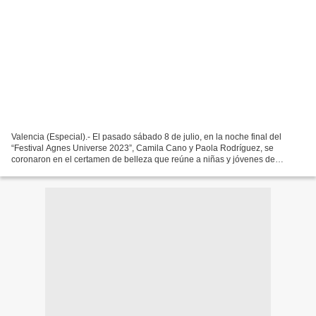
Valencia (Especial).- El pasado sábado 8 de julio, en la noche final del
“Festival Agnes Universe 2023”, Camila Cano y Paola Rodríguez, se
coronaron en el certamen de belleza que reúne a niñas y jóvenes de
Latinoamérica, certamen en cual lograron su primer...