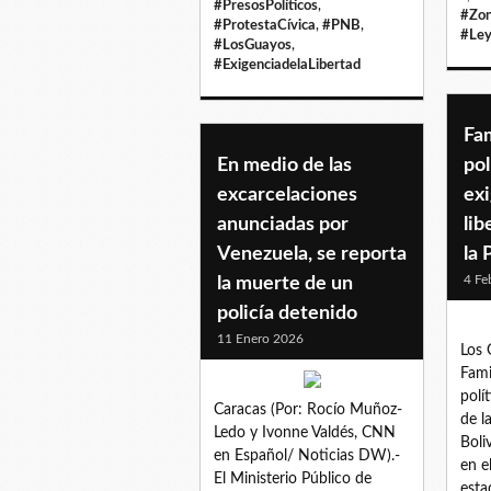
#PresosPolíticos
,
#Zo
#ProtestaCívica
,
#PNB
,
#Ley
#LosGuayos
,
#ExigenciadelaLibertad
Fam
En medio de las
pol
excarcelaciones
ex
anunciadas por
lib
Venezuela, se reporta
la
4 Fe
la muerte de un
policía detenido
11 Enero 2026
Los 
Fami
polí
Caracas (Por: Rocío Muñoz-
de l
Ledo y Ivonne Valdés, CNN
Boli
en Español/ Noticias DW).-
en e
El Ministerio Público de
esta