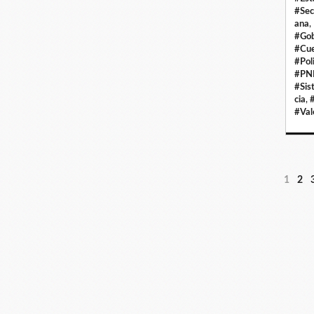
#Sec
ana
,
#Gob
#Cue
#Pol
#PN
#Sis
cia
,
#Val
1
2