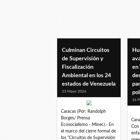
pnb
Culminan Circuitos
Hu
de Supervisión y
ava
Fiscalización
en
Ambiental en los 24
de
estados de Venezuela
par
23 Mayo 2026
pol
16 F
Caracas (Por: Randolph
Borges/ Prensa
Cara
Ecosocialismo - Minec).- En
Con 
el marco del cierre formal de
enfa
los "Circuitos de Supervisión
pres