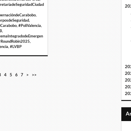
retaríadeSeguridadCiudad
20
ernacióndeCarabobo
,
rposdeSeguridad
,
iCarabobo
,
#PoliValencia
,
B
,
temaIntegradodeEmergen
#RoundRobin2025
,
encia
,
#LVBP
20
20
3
4
5
6
7
>
>>
20
20
20