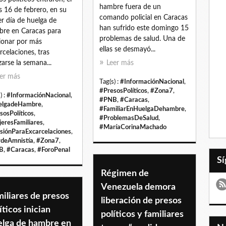
hambre fuera de un
s 16 de febrero, en su
comando policial en Caracas
er día de huelga de
han sufrido este domingo 15
re en Caracas para
problemas de salud. Una de
ionar por más
ellas se desmayó...
rcelaciones, tras
zarse la semana...
Leer más
er más
Tag(s) :
#InformaciónNacional
,
#PresosPolíticos
,
#Zona7
,
) :
#InformaciónNacional
,
#PNB
,
#Caracas
,
elgadeHambre
,
#FamiliarEnHuelgaDehambre
,
sosPolíticos
,
#ProblemasDeSalud
,
eresFamiliares
,
#MaríaCorinaMachado
siónParaExcarcelaciones
,
deAmnistía
,
#Zona7
,
B
,
#Caracas
,
#ForoPenal
Régimen de
Venezuela demora
iliares de presos
liberación de presos
íticos inician
políticos y familiares
elga de hambre en