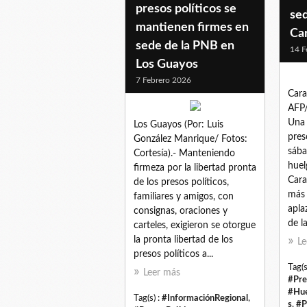
presos políticos se
se
mantienen firmes en
Ca
sede de la PNB en
14 F
Los Guayos
7 Febrero 2026
Cara
AFP/
Una 
Los Guayos (Por: Luis
preso
González Manrique/ Fotos:
sába
Cortesía).- Manteniendo
huel
firmeza por la libertad pronta
Cara
de los presos políticos,
más 
familiares y amigos, con
apla
consignas, oraciones y
de l
carteles, exigieron se otorgue
la pronta libertad de los
Le
presos políticos a...
Tag(s
Leer más
#Pre
#Hue
Tag(s) :
#InformaciónRegional
,
s
,
#