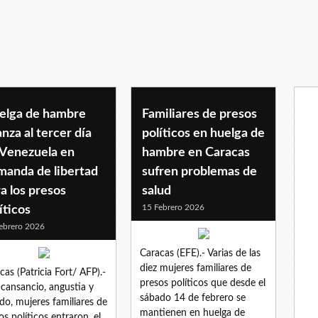
elga de hambre
Familiares de presos
nza al tercer día
políticos en huelga de
 Venezuela en
hambre en Caracas
manda de libertad
sufren problemas de
a los presos
salud
15 Febrero 2026
íticos
ebrero 2026
Caracas (EFE).- Varias de las
diez mujeres familiares de
cas (Patricia Fort/ AFP).-
presos políticos que desde el
cansancio, angustia y
sábado 14 de febrero se
do, mujeres familiares de
mantienen en huelga de
os políticos entraron, el