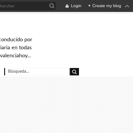
Login
+
Create my blog
 conducido por
iaria en todas
valenciahoy...