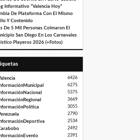
og Informativo “Valencia Hoy”
mbia De Plataforma Con El Mismo
ilo Y Contenido
s De 5 Mil Personas Colmaron El
nicipio San Diego En Los Carnavales
ístico Playeros 2026 (+Fotos)
tiquetas
6426
alencia
6275
nformaciónMunicipal
5375
nformaciónNacional
3669
nformaciónRegional
3055
nformaciónPolítica
2790
enezuela
2534
nformaciónDeportiva
2492
Carabobo
2391
nformaciónEvento