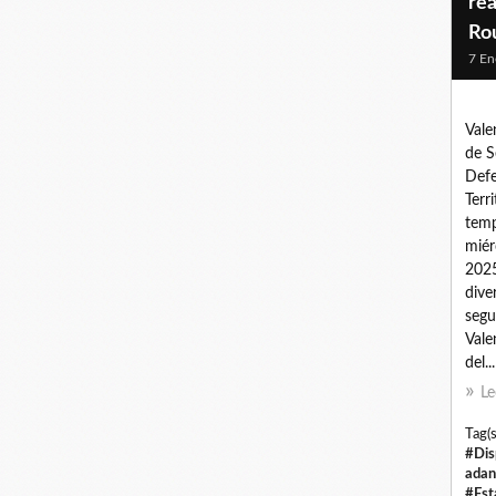
re
Ro
7 En
Vale
de S
Defe
Terr
temp
miér
2025
dive
segu
Vale
del...
Le
Tag(s
#Dis
adan
#Est