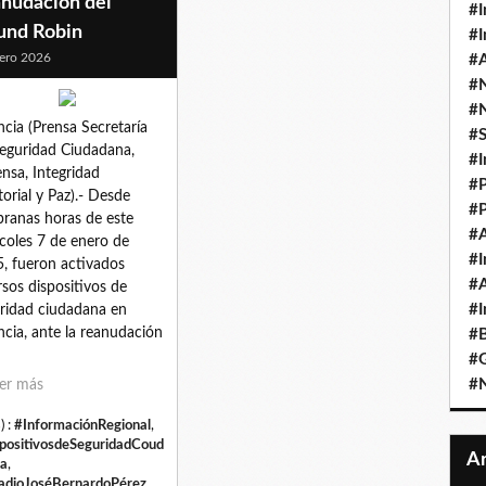
anudación del
#I
und Robin
#I
ero 2026
#A
#
#
ncia (Prensa Secretaría
#
eguridad Ciudadana,
#I
nsa, Integridad
#P
itorial y Paz).- Desde
#P
ranas horas de este
#A
coles 7 de enero de
#I
, fueron activados
#A
rsos dispositivos de
#I
ridad ciudadana en
ncia, ante la reanudación
#B
#
#N
er más
) :
#InformaciónRegional
,
positivosdeSeguridadCoud
a
,
adioJoséBernardoPérez
,