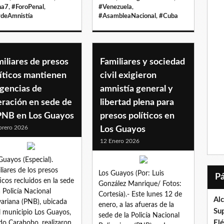
na7
,
#ForoPenal
,
#Venezuela
,
deAmnistía
#AsambleaNacional
,
#Cuba
iliares de presos
Familiares y sociedad
íticos mantienen
civil exigieron
igencias de
amnistía general y
eración en sede de
libertad plena para
 PNB en Los Guayos
presos políticos en
brero 2026
Los Guayos
12 Enero 2026
Guayos (Especial).
liares de los presos
Los Guayos (Por: Luis
ticos recluidos en la sede
González Manrique/ Fotos:
a Policía Nacional
Cortesía).- Este lunes 12 de
Al
variana (PNB), ubicada
enero, a las afueras de la
Su
l municipio Los Guayos,
sede de la Policía Nacional
El
do Carabobo, realizaron