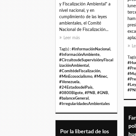
y Fiscalización Ambiental" a
lune
nivel nacional, y en
terc
cumplimiento de las leyes
hamb
ambientales, el Comité
pres
Nacional de Fiscalización...
exca
Leer más
apla
Le
Tag(s) :
#InformaciónNacional
,
#InformaciónAmbiente
,
Tag(s
#CircuitosdeSupervisiónyFiscal
#Hu
izaciónAmbiental
,
#Pre
#ComitédeFiscalización
,
#Muj
#MinEcosocialismo
,
#Minec
,
#Pre
#Venezuela
,
#Ley
#24EstadosdelPaís
,
#PN
#0800Bigote
,
#PNB
,
#GNB
,
#balanceGeneral
,
#IrregularidadesAmbientales
Fam
pol
Por la libertad de los
hu