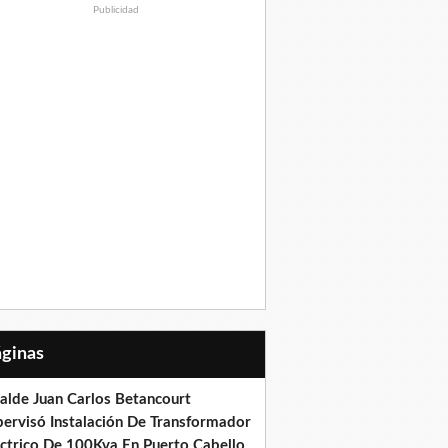
Publicidad
Páginas
calde Juan Carlos Betancourt
pervisó Instalación De Transformador
éctrico De 100Kva En Puerto Cabello