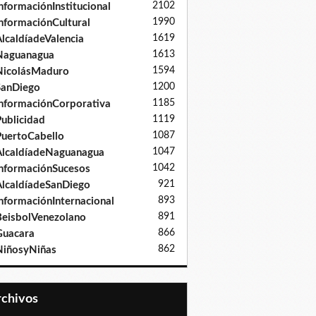
2102
nformaciónInstitucional
1990
nformaciónCultural
1619
lcaldíadeValencia
1613
Naguanagua
1594
NicolásMaduro
1200
SanDiego
1185
nformaciónCorporativa
1119
ublicidad
1087
uertoCabello
1047
lcaldíadeNaguanagua
1042
nformaciónSucesos
921
lcaldíadeSanDiego
893
nformaciónInternacional
891
eisbolVenezolano
866
Guacara
862
iñosyNiñas
Archivos