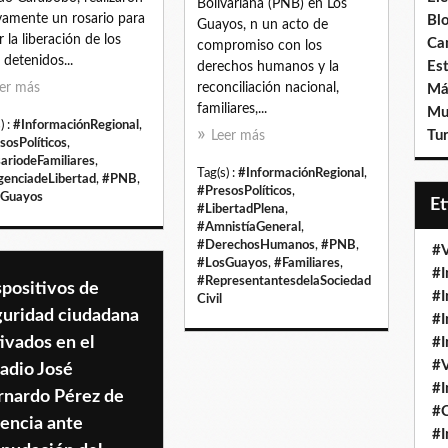
Bolivariana (PNB) en Los
amente un rosario para
Bl
Guayos, n un acto de
r la liberación de los
Ca
compromiso con los
e detenidos...
Est
derechos humanos y la
er más
reconciliación nacional,
Má
familiares,...
Mu
) :
#InformaciónRegional
,
Tur
Leer más
sosPolíticos
,
ariodeFamiliares
,
Tag(s) :
#InformaciónRegional
,
genciadeLibertad
,
#PNB
,
#PresosPolíticos
,
sGuayos
E
#LibertadPlena
,
#AmnistíaGeneral
,
#DerechosHumanos
,
#PNB
,
#V
#LosGuayos
,
#Familiares
,
#I
#RepresentantesdelaSociedad
positivos de
#I
Civil
guridad ciudadana
#I
ivados en el
#I
#V
adio José
#I
rnardo Pérez de
#
encia ante
#I