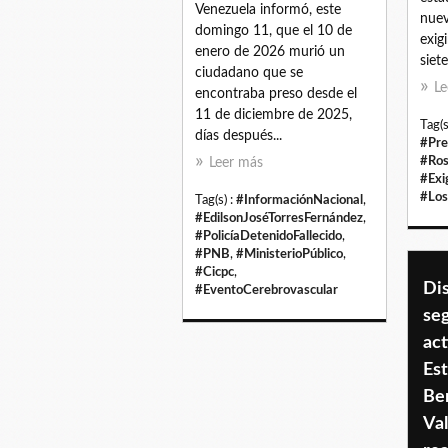
Venezuela informó, este
nuev
domingo 11, que el 10 de
exigi
enero de 2026 murió un
siet
ciudadano que se
Le
encontraba preso desde el
11 de diciembre de 2025,
Tag(s
días después...
#Pre
#Ros
Leer más
#Exi
#Lo
Tag(s) :
#InformaciónNacional
,
#EdilsonJoséTorresFernández
,
#PolicíaDetenidoFallecido
,
#PNB
,
#MinisterioPúblico
,
#Cicpc
,
Dis
#EventoCerebrovascular
se
act
Est
Be
Val