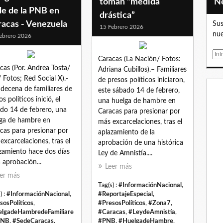
toman “medida
de de la PNB en
drástica”
racas - Venezuela
Sus
15 Febrero 2026
nue
ebrero 2026
E
Caracas (La Nación/ Fotos:
m
cas (Por. Andrea Tosta/
Adriana Cubillos).– Familiares
a
 Fotos; Red Social X).-
de presos políticos iniciaron,
i
decena de familiares de
este sábado 14 de febrero,
l
s políticos inició, el
una huelga de hambre en
do 14 de febrero, una
Caracas para presionar por
ga de hambre en
más excarcelaciones, tras el
cas para presionar por
aplazamiento de la
excarcelaciones, tras el
aprobación de una histórica
zamiento hace dos días
Ley de Amnistía....
a aprobación...
Leer más
er más
Tag(s) :
#InformaciónNacional
,
) :
#InformaciónNacional
,
#ReportajeEspecial
,
sosPolíticos
,
#PresosPolíticos
,
#Zona7
,
lgadeHambredeFamiliare
#Caracas
,
#LeydeAmnistía
,
PNB
,
#SedeCaracas
,
#PNB
,
#HuelgadeHambre
,