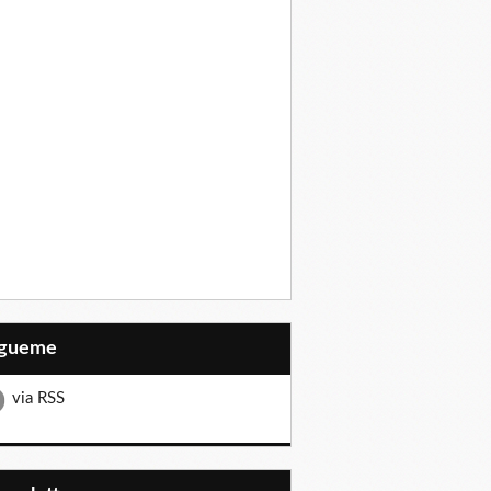
Sígueme
via RSS