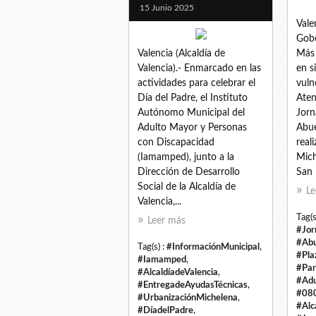
15 Junio 2025
Vale
Gobe
Valencia (Alcaldía de
Más 
Valencia).- Enmarcado en las
en s
actividades para celebrar el
vuln
Día del Padre, el Instituto
Aten
Autónomo Municipal del
Jorn
Adulto Mayor y Personas
Abue
con Discapacidad
real
(Iamamped), junto a la
Mich
Dirección de Desarrollo
San B
Social de la Alcaldía de
Le
Valencia,...
Tag(s
Leer más
#Jor
#Abu
Tag(s) :
#InformaciónMunicipal
,
#Pla
#Iamamped
,
#Par
#AlcaldíadeValencia
,
#Adu
#EntregadeAyudasTécnicas
,
#08
#UrbanizaciónMichelena
,
#Alc
#DíadelPadre
,