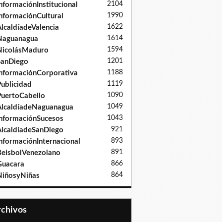
2104
nformaciónInstitucional
1990
nformaciónCultural
1622
lcaldíadeValencia
1614
Naguanagua
1594
NicolásMaduro
1201
SanDiego
1188
nformaciónCorporativa
1119
ublicidad
1090
uertoCabello
1049
lcaldíadeNaguanagua
1043
nformaciónSucesos
921
lcaldíadeSanDiego
893
nformaciónInternacional
891
eisbolVenezolano
866
Guacara
864
iñosyNiñas
Archivos