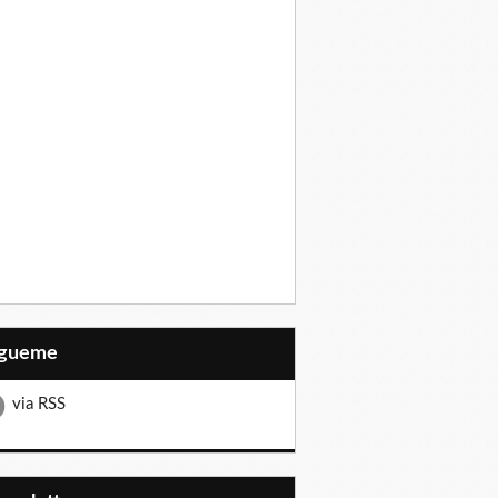
Sígueme
via RSS