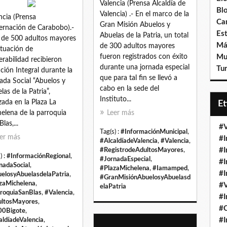
Valencia (Prensa Alcaldía de
Bl
Valencia) .- En el marco de la
ncia (Prensa
Ca
Gran Misión Abuelos y
rnación de Carabobo).-
Est
Abuelas de la Patria, un total
de 500 adultos mayores
Má
de 300 adultos mayores
ituación de
fueron registrados con éxito
Mu
erabilidad recibieron
durante una jornada especial
Tur
ción Integral durante la
que para tal fin se llevó a
ada Social “Abuelos y
cabo en la sede del
las de la Patria”,
Instituto...
izada en la Plaza La
E
elena de la parroquia
Leer más
las,...
#V
Tag(s) :
#InformaciónMunicipal
,
er más
#I
#AlcaldíadeValencia
,
#Valencia
,
#I
#RegistrodeAdultosMayores
,
) :
#InformaciónRegional
,
#JornadaEspecial
,
#I
nadaSocial
,
#PlazaMichelena
,
#Iamamped
,
#I
elosyAbuelasdelaPatria
,
#GranMisiónAbuelosyAbuelasd
zaMichelena
,
#V
elaPatria
roquiaSanBlas
,
#Valencia
,
#I
ltosMayores
,
#
00Bigote
,
#I
aldíadeValencia
,