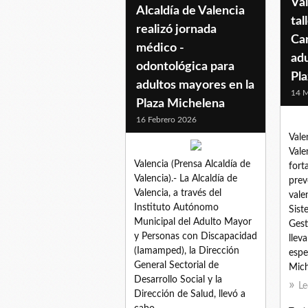
Va
Alcaldía de Valencia
tal
realizó jornada
Ca
médico -
adu
odontológica para
Pl
adultos mayores en la
14 M
Plaza Michelena
16 Febrero 2026
Vale
Vale
Valencia (Prensa Alcaldía de
fort
Valencia).- La Alcaldía de
prev
Valencia, a través del
vale
Instituto Autónomo
Sist
Municipal del Adulto Mayor
Gest
y Personas con Discapacidad
llev
(Iamamped), la Dirección
espe
General Sectorial de
Mich
Desarrollo Social y la
Le
Dirección de Salud, llevó a