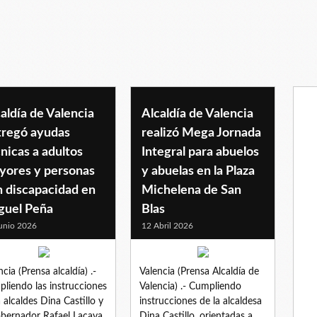
aldía de Valencia
Alcaldía de Valencia
tregó ayudas
realizó Mega Jornada
nicas a adultos
Integral para abuelos
yores y personas
y abuelas en la Plaza
n discapacidad en
Michelena de San
guel Peña
Blas
unio 2026
12 Abril 2026
ncia (Prensa alcaldía) .-
Valencia (Prensa Alcaldía de
liendo las instrucciones
Valencia) .- Cumpliendo
a alcaldes Dina Castillo y
instrucciones de la alcaldesa
obernador Rafael Lacava,
Dina Castillo, orientadas a