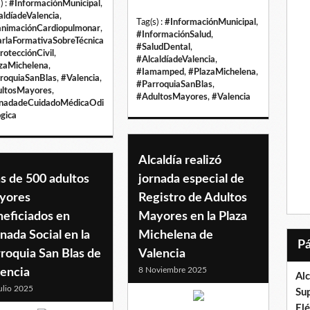
) :
#InformaciónMunicipal
,
aldíadeValencia
,
Tag(s) :
#InformaciónMunicipal
,
nimaciónCardiopulmonar
,
#InformaciónSalud
,
rlaFormativaSobreTécnica
#SaludDental
,
rotecciónCivil
,
#AlcaldíadeValencia
,
zaMichelena
,
#Iamamped
,
#PlazaMichelena
,
roquiaSanBlas
,
#Valencia
,
#ParroquiaSanBlas
,
ltosMayores
,
#AdultosMayores
,
#Valencia
nadadeCuidadoMédicaOdi
ógica
Alcaldía realizó
s de 500 adultos
jornada especial de
yores
Registro de Adultos
neficiados en
Mayores en la Plaza
nada Social en la
Michelena de
roquia San Blas de
Valencia
8 Noviembre 2025
lencia
Al
ulio 2025
Su
El