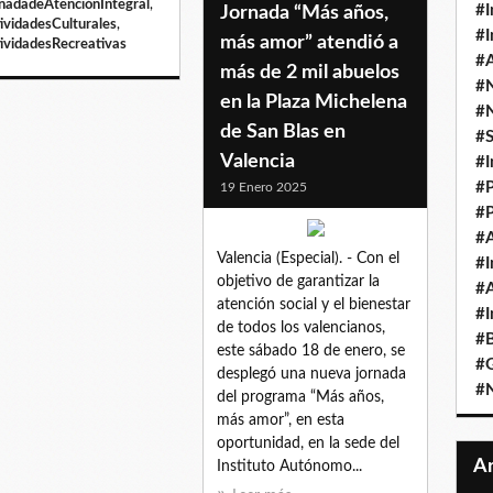
nadadeAtenciónIntegral
,
#I
Jornada “Más años,
ividadesCulturales
,
#I
más amor” atendió a
ividadesRecreativas
#A
más de 2 mil abuelos
#
en la Plaza Michelena
#
de San Blas en
#
Valencia
#I
#P
19 Enero 2025
#P
#A
Valencia (Especial). - Con el
#I
objetivo de garantizar la
#A
atención social y el bienestar
#I
de todos los valencianos,
#B
este sábado 18 de enero, se
#
desplegó una nueva jornada
#N
del programa “Más años,
más amor”, en esta
oportunidad, en la sede del
Instituto Autónomo...