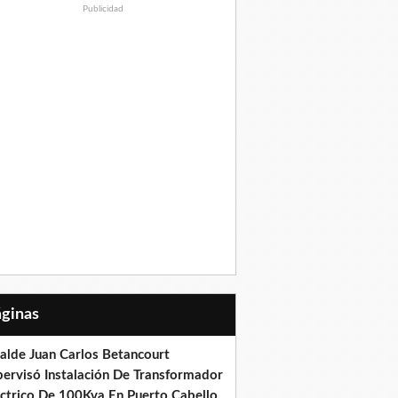
Publicidad
Páginas
calde Juan Carlos Betancourt
pervisó Instalación De Transformador
éctrico De 100Kva En Puerto Cabello