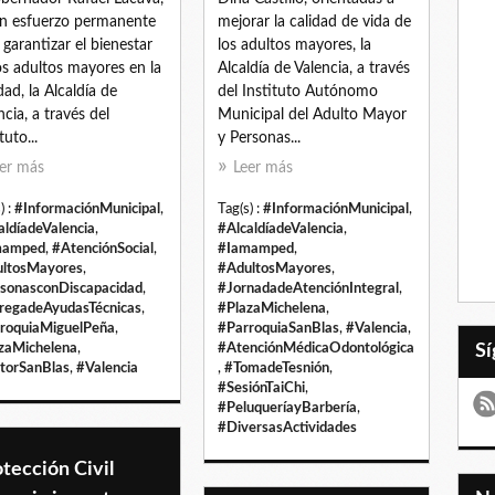
n esfuerzo permanente
mejorar la calidad de vida de
 garantizar el bienestar
los adultos mayores, la
os adultos mayores en la
Alcaldía de Valencia, a través
dad, la Alcaldía de
del Instituto Autónomo
ncia, a través del
Municipal del Adulto Mayor
tuto...
y Personas...
er más
Leer más
) :
#InformaciónMunicipal
,
Tag(s) :
#InformaciónMunicipal
,
aldíadeValencia
,
#AlcaldíadeValencia
,
mamped
,
#AtenciónSocial
,
#Iamamped
,
ltosMayores
,
#AdultosMayores
,
sonasconDiscapacidad
,
#JornadadeAtenciónIntegral
,
regadeAyudasTécnicas
,
#PlazaMichelena
,
roquiaMiguelPeña
,
#ParroquiaSanBlas
,
#Valencia
,
zaMichelena
,
#AtenciónMédicaOdontológica
torSanBlas
,
#Valencia
,
#TomadeTesnión
,
#SesiónTaiChi
,
#PeluqueríayBarbería
,
#DiversasActividades
tección Civil