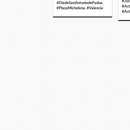
#Jor
#DíadeSanAntoniodePadua
,
#Act
#PlazaMichelena
,
#Valencia
#Act