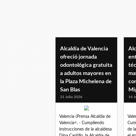
plazamichelena
Alcaldía de Valencia
Alc
ofreció jornada
en
odontológica gratuita
téc
a adultos mayores en
ma
la Plaza Michelena de
co
San Blas
Mi
21 Julio 2026
14 J
Valencia (Prensa Alcaldía de
Vale
Valencia=. - Cumpliendo
Cump
instrucciones de la alcaldesa
de l
Dina Castillo, la Alcaldía de
el g