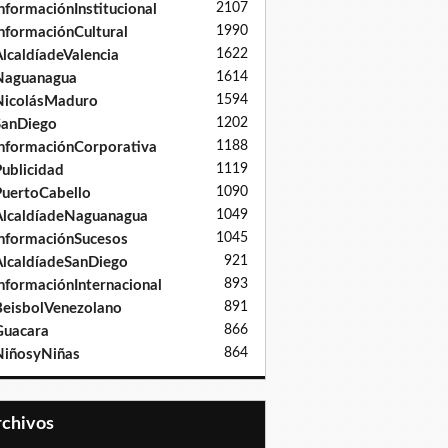
2107
nformaciónInstitucional
1990
nformaciónCultural
1622
lcaldíadeValencia
1614
Naguanagua
1594
NicolásMaduro
1202
SanDiego
1188
nformaciónCorporativa
1119
ublicidad
1090
uertoCabello
1049
lcaldíadeNaguanagua
1045
nformaciónSucesos
921
lcaldíadeSanDiego
893
nformaciónInternacional
891
eisbolVenezolano
866
Guacara
864
iñosyNiñas
Archivos