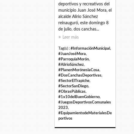
deportivos y recreativos del
municipio Juan José Mora, el
alcalde Alirio Sánchez
reinauguró, este domingo 8
de julio, dos canchas...
Leer más
Tag(s) :
#InformaciónMunicipal
,
#JuanJoséMora
,
#ParroquiaMorón
,
#AlirioSánchez
,
#PlanenMoróneslaCosa
,
#DosCanchasDeportivas
,
#SectorElTrapiche
,
#SectorSanDiego
,
#ObrasPúblicas
,
#1x10delBuenGobierno
,
#JuegosDeportivosComunales
2023
,
#EquipamientodeMaterialesDe
portivos