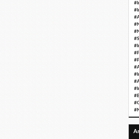
#I
#I
#A
#
#
#
#I
#P
#P
#A
#I
#A
#I
#B
#
#N