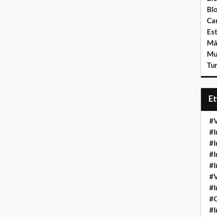
Bl
Ca
Est
Má
Mu
Tur
E
#V
#I
#I
#I
#I
#V
#I
#
#I