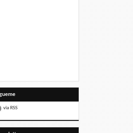
Sígueme
via RSS