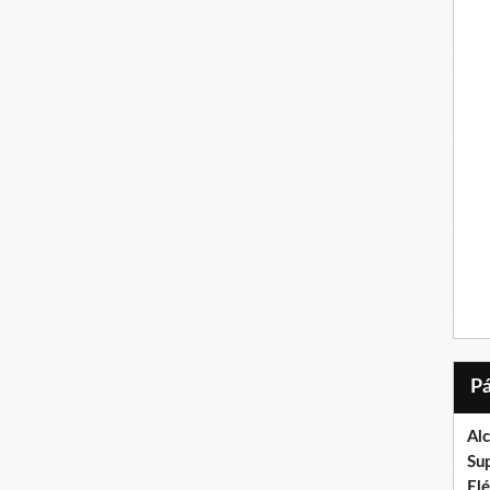
Al
Su
El