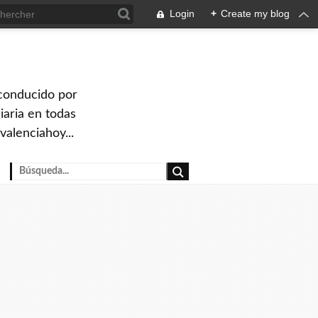
Login
+
Create my blog
 conducido por
iaria en todas
valenciahoy...