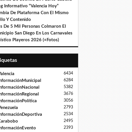
og Informativo “Valencia Hoy”
mbia De Plataforma Con El Mismo
ilo Y Contenido
s De 5 Mil Personas Colmaron El
nicipio San Diego En Los Carnavales
ístico Playeros 2026 (+Fotos)
tiquetas
6434
alencia
6284
nformaciónMunicipal
5382
nformaciónNacional
3676
nformaciónRegional
3056
nformaciónPolítica
2793
enezuela
2534
nformaciónDeportiva
2495
Carabobo
2393
nformaciónEvento