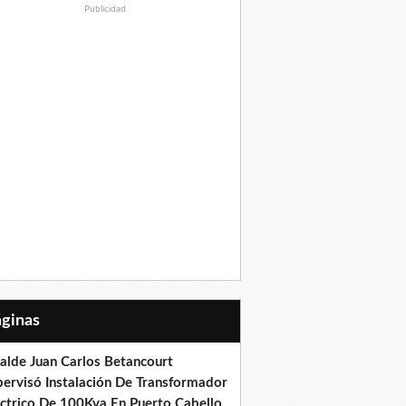
Publicidad
Páginas
calde Juan Carlos Betancourt
pervisó Instalación De Transformador
éctrico De 100Kva En Puerto Cabello