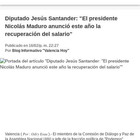
diferentes gremios y sindicatos, entre...
Diputado Jesús Santander: "El presidente
Nicolás Maduro anunció este año la
recuperación del salario"
Publicado en 16/02/p. m. 22:27
Por
Blog Informativo "Valencia Hoy"
Valencia ( 𝑃𝑜𝑟 : 𝑂𝑑𝑟𝑦 𝐸𝑠𝑎𝑎 ).- El miembro de la Comisión de Diálogo y Paz de
la Asamblea Nacional (AN) y jefe de la fracción política de "Podemos" ,