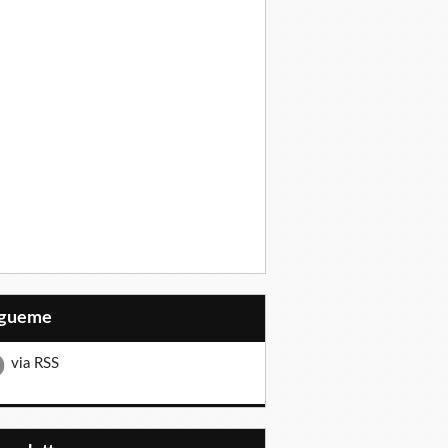
Sígueme
via RSS