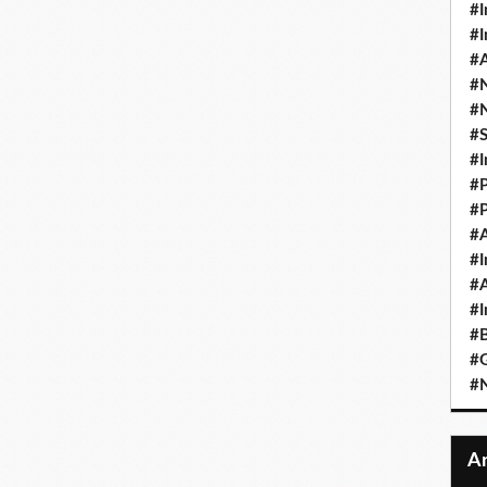
#I
#I
#A
#
#
#
#I
#P
#P
#A
#I
#A
#I
#B
#
#N