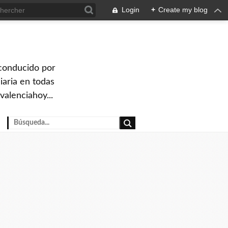
Login
+
Create my blog
 conducido por
iaria en todas
valenciahoy...