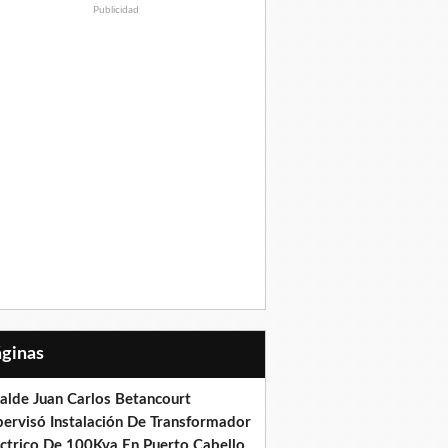
Publicidad
Páginas
calde Juan Carlos Betancourt
pervisó Instalación De Transformador
éctrico De 100Kva En Puerto Cabello