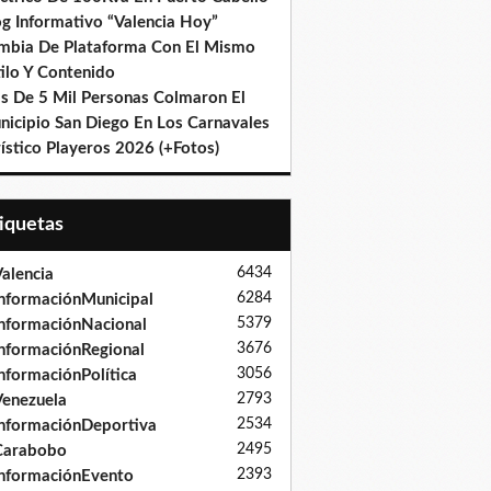
og Informativo “Valencia Hoy”
mbia De Plataforma Con El Mismo
ilo Y Contenido
s De 5 Mil Personas Colmaron El
nicipio San Diego En Los Carnavales
ístico Playeros 2026 (+Fotos)
tiquetas
6434
alencia
6284
nformaciónMunicipal
5379
nformaciónNacional
3676
nformaciónRegional
3056
nformaciónPolítica
2793
enezuela
2534
nformaciónDeportiva
2495
Carabobo
2393
nformaciónEvento