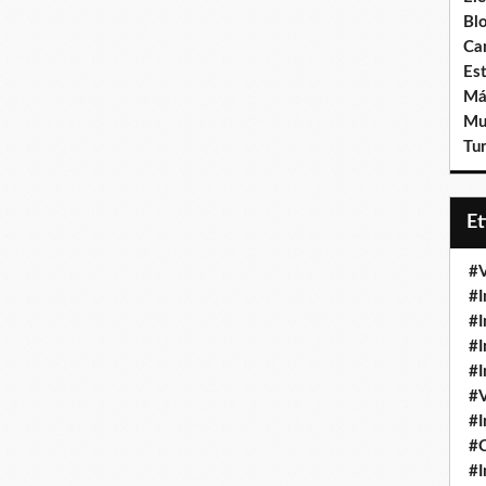
Bl
Ca
Est
Má
Mu
Tur
E
#V
#I
#I
#I
#I
#V
#I
#
#I