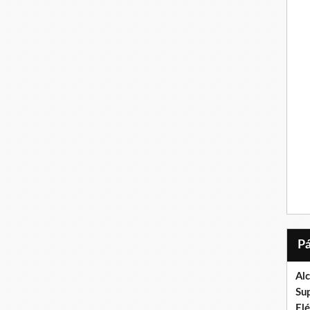
Al
Su
El