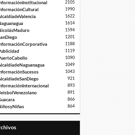
2105
nformaciónInstitucional
1990
nformaciónCultural
1622
lcaldíadeValencia
1614
Naguanagua
1594
NicolásMaduro
1201
SanDiego
1188
nformaciónCorporativa
1119
ublicidad
1090
uertoCabello
1049
lcaldíadeNaguanagua
1043
nformaciónSucesos
921
lcaldíadeSanDiego
893
nformaciónInternacional
891
eisbolVenezolano
866
Guacara
864
iñosyNiñas
Archivos