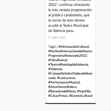
2022", continúa ofreciendo
la más variada programación
al público carabobeño, que
la noche de este viernes
acudió al Teatro Municipal
de Valencia para...
Leer más
Tag(s) :
#InformaciónCultural
,
#FestivalInternacionaldeTeatro
ProgresistaVenezuela2022
,
#ObraTeatral
,
#TeatroMunicipaldeValencia
,
#Valencia
,
#CompañíaSobreTablasdeVene
zuela
,
#LosLuceros
,
#PerformanceMusical
,
#AmorSexoyBolero
,
#BerenicedelMoral
,
#SoloFilin
,
#CésarPrince
,
#EventoCultural