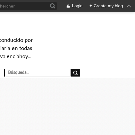
Login
+
Create my blog
 conducido por
iaria en todas
valenciahoy...