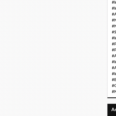
#I
#I
#A
#
#
#
#I
#P
#P
#A
#I
#A
#I
#B
#
#N