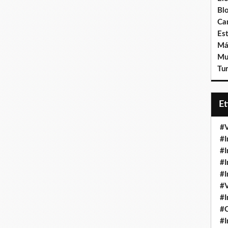
Bl
Ca
Est
Má
Mu
Tur
E
#V
#I
#I
#I
#I
#V
#I
#
#I