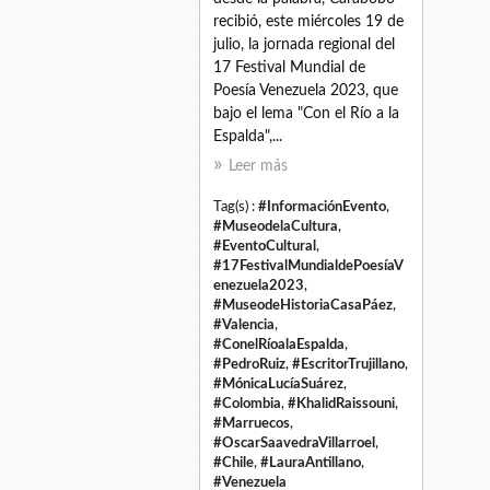
recibió, este miércoles 19 de
julio, la jornada regional del
17 Festival Mundial de
Poesía Venezuela 2023, que
bajo el lema "Con el Río a la
Espalda",...
Leer más
Tag(s) :
#InformaciónEvento
,
#MuseodelaCultura
,
#EventoCultural
,
#17FestivalMundialdePoesíaV
enezuela2023
,
#MuseodeHistoriaCasaPáez
,
#Valencia
,
#ConelRíoalaEspalda
,
#PedroRuiz
,
#EscritorTrujillano
,
#MónicaLucíaSuárez
,
#Colombia
,
#KhalidRaissouni
,
#Marruecos
,
#OscarSaavedraVillarroel
,
#Chile
,
#LauraAntillano
,
#Venezuela