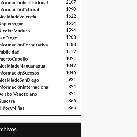
2107
nformaciónInstitucional
1990
nformaciónCultural
1622
lcaldíadeValencia
1614
Naguanagua
1594
NicolásMaduro
1203
SanDiego
1188
nformaciónCorporativa
1119
ublicidad
1091
uertoCabello
1049
lcaldíadeNaguanagua
1046
nformaciónSucesos
921
lcaldíadeSanDiego
894
nformaciónInternacional
891
eisbolVenezolano
866
Guacara
865
iñosyNiñas
Archivos