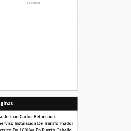
Publicidad
Páginas
calde Juan Carlos Betancourt
pervisó Instalación De Transformador
éctrico De 100Kva En Puerto Cabello