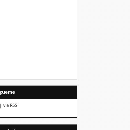
Sígueme
via RSS