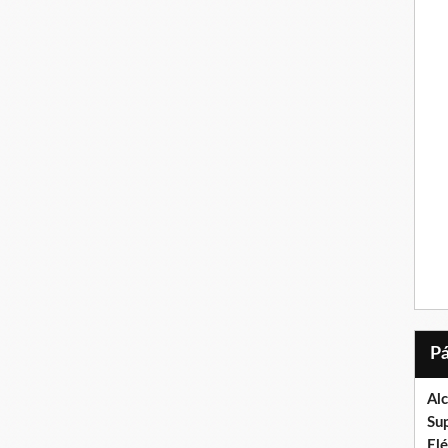
Al
Su
El