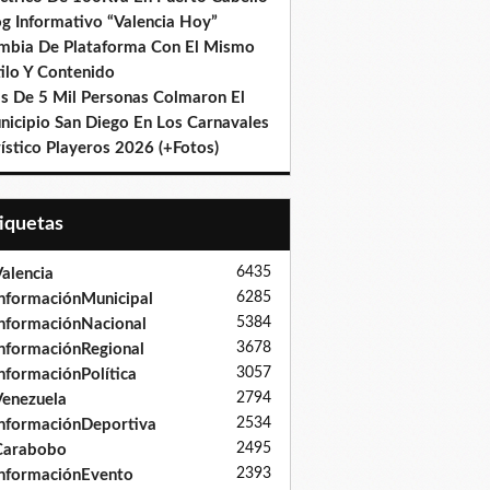
og Informativo “Valencia Hoy”
mbia De Plataforma Con El Mismo
ilo Y Contenido
s De 5 Mil Personas Colmaron El
nicipio San Diego En Los Carnavales
ístico Playeros 2026 (+Fotos)
tiquetas
6435
alencia
6285
nformaciónMunicipal
5384
nformaciónNacional
3678
nformaciónRegional
3057
nformaciónPolítica
2794
enezuela
2534
nformaciónDeportiva
2495
Carabobo
2393
nformaciónEvento