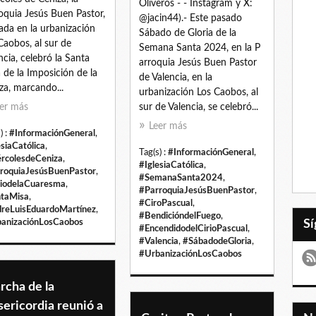
Oliveros - - Instagram y X:
oquia Jesús Buen Pastor,
@jacin44).- Este pasado
ada en la urbanización
Sábado de Gloria de la
Caobos, al sur de
Semana Santa 2024, en la P
ncia, celebró la Santa
arroquia Jesús Buen Pastor
 de la Imposición de la
de Valencia, en la
za, marcando...
urbanización Los Caobos, al
er más
sur de Valencia, se celebró...
Leer más
) :
#InformaciónGeneral
,
esiaCatólica
,
Tag(s) :
#InformaciónGeneral
,
rcolesdeCeniza
,
#IglesiaCatólica
,
roquiaJesúsBuenPastor
,
#SemanaSanta2024
,
ciodelaCuaresma
,
#ParroquiaJesúsBuenPastor
,
taMisa
,
#CiroPascual
,
reLuisEduardoMartínez
,
#BendicióndelFuego
,
anizaciónLosCaobos
#EncendidodelCirioPascual
,
#Valencia
,
#SábadodeGloria
,
#UrbanizaciónLosCaobos
rcha de la
ericordia reunió a