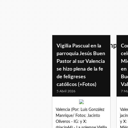
parroquiajesusbuenpast
Vigilia Pascual en la
Co
parroquia Jesús Buen
cel
Pastor al sur Valencia
Mi
se hizo plena de la fe
en 
de feligreses
Bu
católicos (+Fotos)
Val
5 Abril 2026
7 Ma
Valencia (Por: Luis González
Vale
Manrique/ Fotos: Jacinto
jaci
Oliveros - IG: y X:
y X:
@jacin44).- La solemne Vigilia
Miér