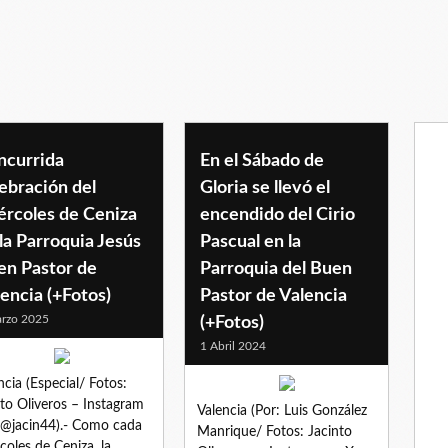
or
ncurrida
En el Sábado de
ebración del
Gloria se llevó el
ércoles de Ceniza
encendido del Cirio
la Parroquia Jesús
Pascual en la
en Pastor de
Parroquia del Buen
encia (+Fotos)
Pastor de Valencia
rzo 2025
(+Fotos)
1 Abril 2024
ncia (Especial/ Fotos:
nto Oliveros – Instagram
Valencia (Por: Luis González
 @jacin44).- Como cada
Manrique/ Fotos: Jacinto
coles de Ceniza, la