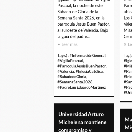
Pascual, la noche de este
Parr
Sábado de Gloria de la
ubic
Semana Santa 2026, en la
Los 
parroquia Jesús Buen Pastor,
Vale
al suroeste de Valencia. Bajo
Misa
la guía del padre...
Ceni
Leer más
Le
Tag(s) :
#InformaciónGeneral
,
Tag(s
#VigiliaPascual
,
#Igl
#ParroquiaJesúsBuenPastor
,
#Mié
#Valencia
,
#IglesiaCatólica
,
#Par
#SabadodeGloria
,
#Ini
#SemanaSanta2026
,
#San
#PadreLuisEduardoMartínez
#Pad
#Urb
Universidad Arturo
Ma
Michelena mantiene
Mis
compromiso y