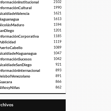
2102
nformaciónInstitucional
1990
nformaciónCultural
1621
lcaldíadeValencia
1613
Naguanagua
1594
NicolásMaduro
1201
SanDiego
1185
nformaciónCorporativa
1119
ublicidad
1089
uertoCabello
1047
lcaldíadeNaguanagua
1042
nformaciónSucesos
921
lcaldíadeSanDiego
893
nformaciónInternacional
891
eisbolVenezolano
866
Guacara
862
iñosyNiñas
Archivos