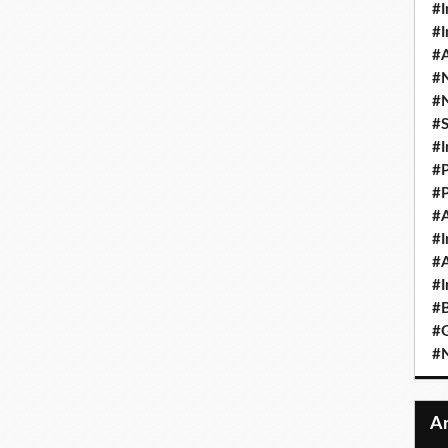
#I
#I
#A
#
#
#
#I
#P
#P
#A
#I
#A
#I
#B
#
#N