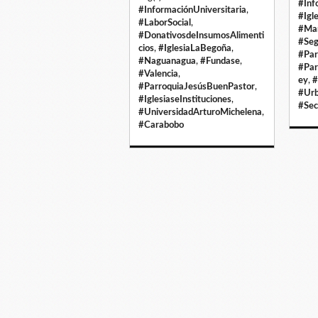
#Inf
#InformaciónUniversitaria
,
#Igl
#LaborSocial
,
#Mar
#DonativosdeInsumosAlimenti
#Se
cios
,
#IglesiaLaBegoña
,
#Par
#Naguanagua
,
#Fundase
,
#Par
#Valencia
,
ey
,
#
#ParroquiaJesúsBuenPastor
,
#Urb
#IglesiaseInstituciones
,
#Sec
#UniversidadArturoMichelena
,
#Carabobo