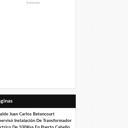
Publicidad
Páginas
calde Juan Carlos Betancourt
pervisó Instalación De Transformador
éctrico De 100Kva En Puerto Cabello