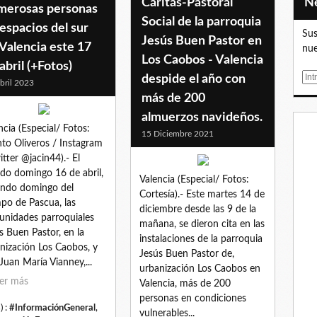
Caritas-Pastoral
merosas personas
Social de la parroquia
espacios del sur
Sus
Jesús Buen Pastor en
Valencia este 17
nue
Los Caobos - Valencia
abril (+Fotos)
E
despide el año con
bril 2023
m
más de 200
a
almuerzos navideños.
i
ncia (Especial/ Fotos:
15 Diciembre 2021
l
nto Oliveros / Instagram
itter @jacin44).- El
do domingo 16 de abril,
Valencia (Especial/ Fotos:
ndo domingo del
Cortesía).- Este martes 14 de
po de Pascua, las
diciembre desde las 9 de la
nidades parroquiales
mañana, se dieron cita en las
s Buen Pastor, en la
instalaciones de la parroquia
nización Los Caobos, y
Jesús Buen Pastor de,
Juan María Vianney,...
urbanización Los Caobos en
er más
Valencia, más de 200
personas en condiciones
) :
#InformaciónGeneral
,
vulnerables...