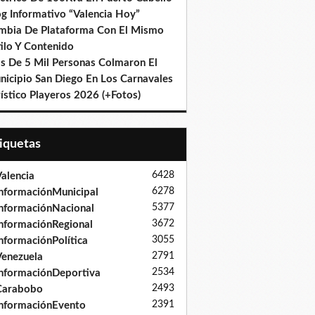
og Informativo “Valencia Hoy”
mbia De Plataforma Con El Mismo
ilo Y Contenido
s De 5 Mil Personas Colmaron El
nicipio San Diego En Los Carnavales
ístico Playeros 2026 (+Fotos)
tiquetas
6428
alencia
6278
nformaciónMunicipal
5377
nformaciónNacional
3672
nformaciónRegional
3055
nformaciónPolítica
2791
enezuela
2534
nformaciónDeportiva
2493
Carabobo
2391
nformaciónEvento