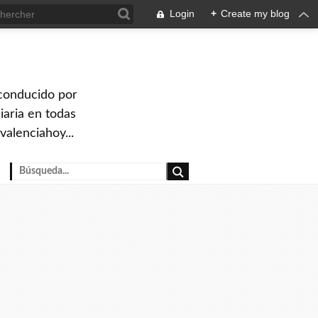
Login
+
Create my blog
 conducido por
iaria en todas
valenciahoy...