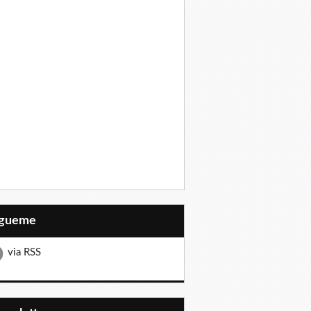
Sígueme
via RSS