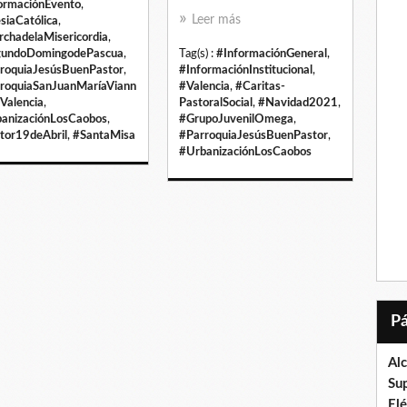
ormaciónEvento
,
Leer más
esiaCatólica
,
chadelaMisericordia
,
gundoDomingodePascua
,
Tag(s) :
#InformaciónGeneral
,
roquiaJesúsBuenPastor
,
#InformaciónInstitucional
,
roquiaSanJuanMaríaViann
#Valencia
,
#Caritas-
Valencia
,
PastoralSocial
,
#Navidad2021
,
anizaciónLosCaobos
,
#GrupoJuvenilOmega
,
tor19deAbril
,
#SantaMisa
#ParroquiaJesúsBuenPastor
,
#UrbanizaciónLosCaobos
Al
Su
El