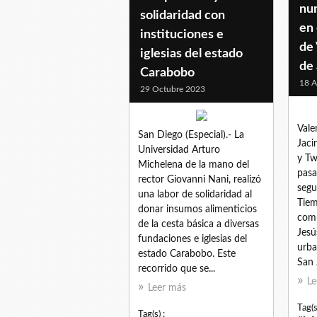
nu
solidaridad con
en 
instituciones e
de 
iglesias del estado
de 
Carabobo
18 A
29 Octubre 2023
Vale
San Diego (Especial).- La
Jaci
Universidad Arturo
y Tw
Michelena de la mano del
pasa
rector Giovanni Nani, realizó
segu
una labor de solidaridad al
Tiem
donar insumos alimenticios
comu
de la cesta básica a diversas
Jesú
fundaciones e iglesias del
urba
estado Carabobo. Este
San 
recorrido que se...
Le
Leer más
Tag(s
Tag(s) :