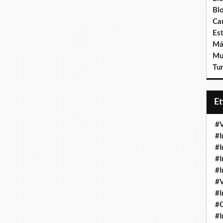
Bl
Ca
Est
Má
Mu
Tur
E
#V
#I
#I
#I
#I
#V
#I
#
#I