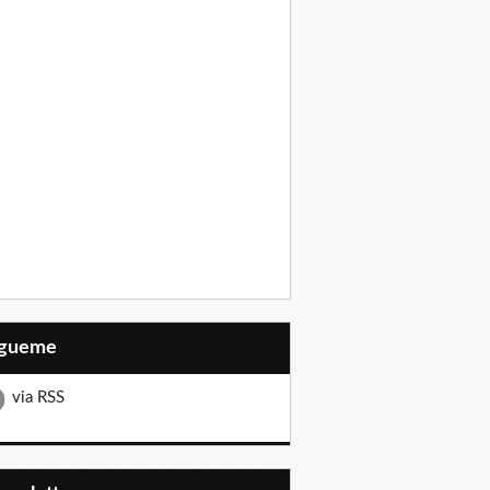
Sígueme
via RSS