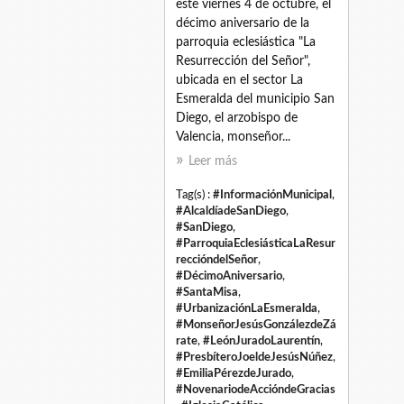
este viernes 4 de octubre, el
décimo aniversario de la
parroquia eclesiástica "La
Resurrección del Señor",
ubicada en el sector La
Esmeralda del municipio San
Diego, el arzobispo de
Valencia, monseñor...
Leer más
Tag(s) :
#InformaciónMunicipal
,
#AlcaldíadeSanDiego
,
#SanDiego
,
#ParroquiaEclesiásticaLaResur
reccióndelSeñor
,
#DécimoAniversario
,
#SantaMisa
,
#UrbanizaciónLaEsmeralda
,
#MonseñorJesúsGonzálezdeZá
rate
,
#LeónJuradoLaurentín
,
#PresbíteroJoeldeJesúsNúñez
,
#EmiliaPérezdeJurado
,
#NovenariodeAccióndeGracias