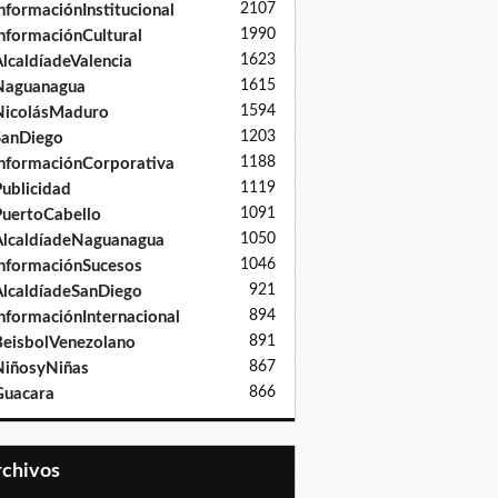
2107
nformaciónInstitucional
1990
nformaciónCultural
1623
lcaldíadeValencia
1615
Naguanagua
1594
NicolásMaduro
1203
SanDiego
1188
nformaciónCorporativa
1119
ublicidad
1091
uertoCabello
1050
lcaldíadeNaguanagua
1046
nformaciónSucesos
921
lcaldíadeSanDiego
894
nformaciónInternacional
891
eisbolVenezolano
867
iñosyNiñas
866
Guacara
Archivos