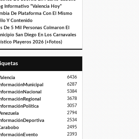
og Informativo “Valencia Hoy”
mbia De Plataforma Con El Mismo
ilo Y Contenido
s De 5 Mil Personas Colmaron El
nicipio San Diego En Los Carnavales
ístico Playeros 2026 (+Fotos)
tiquetas
6436
alencia
6287
nformaciónMunicipal
5384
nformaciónNacional
3678
nformaciónRegional
3057
nformaciónPolítica
2794
enezuela
2534
nformaciónDeportiva
2495
Carabobo
2393
nformaciónEvento