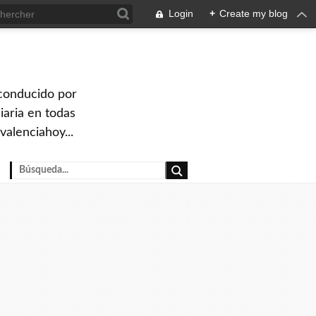
Login
+
Create my blog
 conducido por
iaria en todas
valenciahoy...