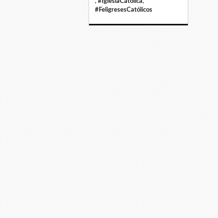
,
#IglesiaCatólica
,
#FeligresesCatólicos