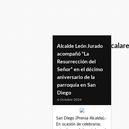
parroquiaeclesiasticalar
Alcalde León Jurado
acompañó “La
Resurrección del
Señor” en el décimo
aniversario de la
parroquia en San
Diego
6 Octubre 2024
San Diego (Prensa Alcaldía).-
En ocasión de celebrarse,