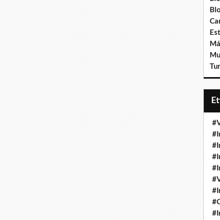
Bl
Ca
Est
Má
Mu
Tur
E
#V
#I
#I
#I
#I
#V
#I
#
#I