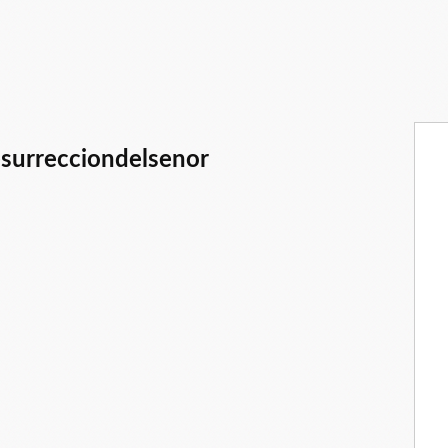
esurrecciondelsenor