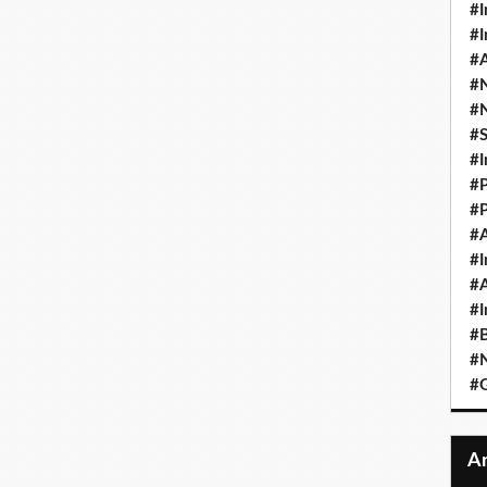
#I
#I
#A
#
#
#
#I
#P
#P
#A
#I
#A
#I
#B
#N
#