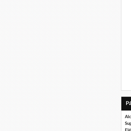
Al
Su
El