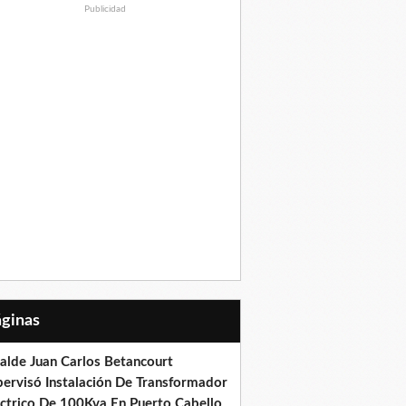
Publicidad
Páginas
calde Juan Carlos Betancourt
pervisó Instalación De Transformador
éctrico De 100Kva En Puerto Cabello