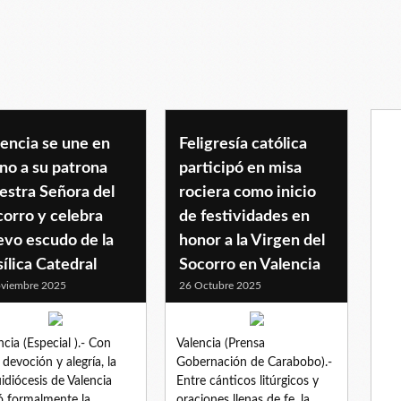
encia se une en
Feligresía católica
no a su patrona
participó en misa
estra Señora del
rociera como inicio
orro y celebra
de festividades en
evo escudo de la
honor a la Virgen del
ílica Catedral
Socorro en Valencia
viembre 2025
26 Octubre 2025
ncia (Especial ).- Con
Valencia (Prensa
 devoción y alegría, la
Gobernación de Carabobo).-
idiócesis de Valencia
Entre cánticos litúrgicos y
ió formalmente la
oraciones llenas de fe, la