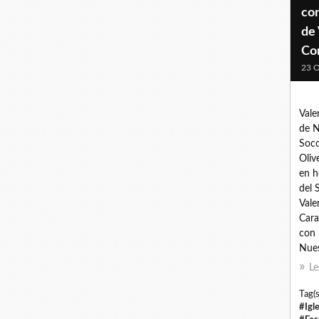
con
de
Co
23 O
Vale
de N
Soco
Oliv
en h
del 
Vale
Cara
con l
Nues
Le
Tag(s
#Igl