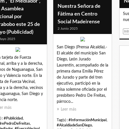
m , "El Mediador",
Nuestra Señora de
a Asamblea
Fátima en Centro
Sus
cional por
nue
Social Madeirense
rabobo este 25 de
2 Junio 2025
E
o (Publicidad)
m
Mayo 2025
a
San Diego (Prensa Alcaldía).-
i
El alcalde del municipio San
l
a tarjeta de Fuerza
Diego, León Jurado
nal, arriba y a la derecha,
Laurentín, acompañado de la
nos de Naguanagua, San
primera dama Emilia Pérez
o y Valencia norte. En la
de Jurado y parte del tren
eta de Fuerza Vecinal,
ejecutivo, participó en la
ba y a la derecha, vecinos
misa solemne oficiada por el
aguanagua, San Diego y
presbítero Pedro De Freitas,
ncia norte.
párroco...
er más
Leer más
) :
#Publicidad
,
Tag(s) :
#InformaciónMunicipal
,
rePedroDeFreitas
,
#AlcaldíadeSanDiego
,
ediador
,
#FuerzaVecinal
,