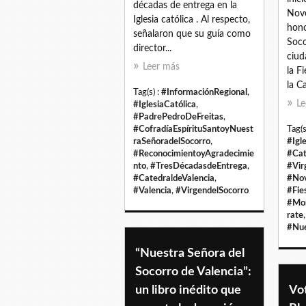
décadas de entrega en la
Nove
Iglesia católica . Al respecto,
hono
señalaron que su guía como
Soco
director...
ciud
Leer más
la F
la Ca
Tag(s) :
#InformaciónRegional
,
Le
#IglesiaCatólica
,
#PadrePedroDeFreitas
,
#CofradíaEspírituSantoyNuest
Tag(s
raSeñoradelSocorro
,
#Igl
#ReconocimientoyAgradecimie
#Cat
nto
,
#TresDécadasdeEntrega
,
#Vir
#CatedraldeValencia
,
#Nov
#Valencia
,
#VirgendelSocorro
#Fie
#Mon
rate
#Nu
“Nuestra Señora del
Socorro de Valencia”:
un libro inédito que
Vo