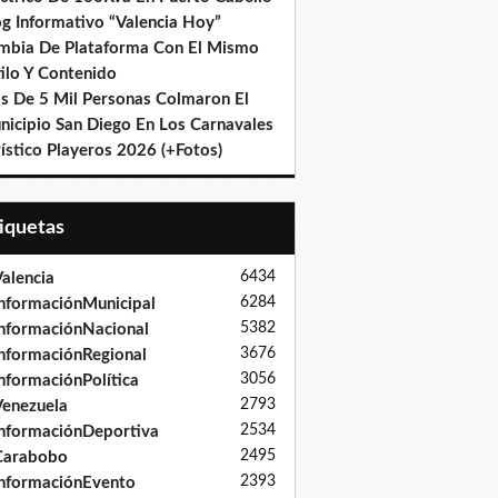
og Informativo “Valencia Hoy”
mbia De Plataforma Con El Mismo
ilo Y Contenido
s De 5 Mil Personas Colmaron El
nicipio San Diego En Los Carnavales
ístico Playeros 2026 (+Fotos)
tiquetas
6434
alencia
6284
nformaciónMunicipal
5382
nformaciónNacional
3676
nformaciónRegional
3056
nformaciónPolítica
2793
enezuela
2534
nformaciónDeportiva
2495
Carabobo
2393
nformaciónEvento