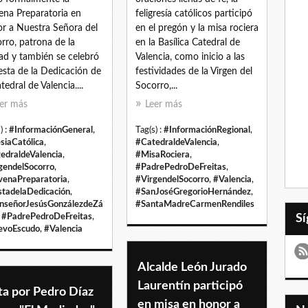
na Preparatoria en
feligresía católicos participó
r a Nuestra Señora del
en el pregón y la misa rociera
rro, patrona de la
en la Basílica Catedral de
ad y también se celebró
Valencia, como inicio a las
iesta de la Dedicación de
festividades de la Virgen del
tedral de Valencia....
Socorro,...
er más
Leer más
) :
#InformaciónGeneral
,
Tag(s) :
#InformaciónRegional
,
esiaCatólica
,
#CatedraldeValencia
,
edraldeValencia
,
#MisaRociera
,
gendelSocorro
,
#PadrePedroDeFreitas
,
enaPreparatoria
,
#VirgendelSocorro
,
#Valencia
,
stadelaDedicación
,
#SanJoséGregorioHernández
,
señorJesúsGonzálezdeZá
#SantaMadreCarmenRendiles
,
#PadrePedroDeFreitas
,
evoEscudo
,
#Valencia
Alcalde León Jurado
Laurentín participó
ta por Pedro Díaz
en misa en honor a