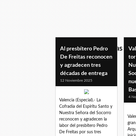
padrepedrodefreitas
Al presbítero Pedro
Val
De Freitas reconocen
tor
y agradecen tres
Nu
décadas de entrega
Soc
12 Noviembre 2025
nu
Bas
4 No
Valencia (Especial).- La
Cofradía del Espíritu Santo y
Nuestra Señora del Socorro
Vale
reconocen y agradecen la
gran
labor del presbítero Pedro
Arqu
De Freitas por sus tres
inic