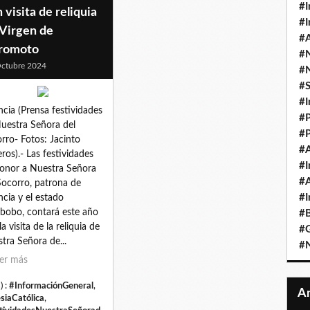
#I
 visita de reliquia
#I
 Virgen de
#A
romoto
#
ctubre 2024
#
#
#I
ncia (Prensa festividades
#P
uestra Señora del
#P
rro- Fotos: Jacinto
#A
eros).- Las festividades
#I
onor a Nuestra Señora
#A
Socorro, patrona de
#I
ncia y el estado
bobo, contará este año
#B
a visita de la reliquia de
#
tra Señora de...
#N
er más
) :
#InformaciónGeneral
,
esiaCatólica
,