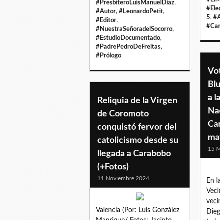
#PresbíteroLuisManuelDíaz
,
#Ele
#Autor
,
#LeonardoPetit
,
5
,
#A
#Editor
,
#Ca
#NuestraSeñoradelSocorro
,
#EstudioDocumentado
,
#PadrePedroDeFreitas
,
#Prólogo
Vo
Blu
a l
Reliquia de la Virgen
Na
de Coromoto
Ca
conquistó fervor del
may
catolicismo desde su
15 
llegada a Carabobo
(+Fotos)
11 Noviembre 2024
En l
Veci
veci
Valencia (Por: Luis González
Dieg