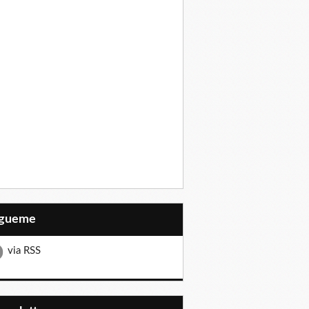
Sígueme
via RSS