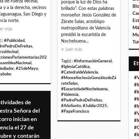
eta de Fuerza Vecinal,
porque la luz de Dios ha
Bl
ba y a la derecha, vecinos
brillado”. Con estas palabras
Ca
aguanagua, San Diego y
monseñor Jesús González de
Est
ncia norte.
Zárate Salas, arzobispo
Má
metropolitano de Valencia
er más
presidió la eucaristía de
Mu
) :
#Publicidad
,
Nochebuena...
Tur
rePedroDeFreitas
,
Leer más
rzaVecinal
,
ccionesParlamentarias202
Tag(s) :
#InformaciónGeneral
,
E
sambleaNacional
,
#IglesiaCatólica
,
ediador
,
#25deMayo
,
#CatedraldeValencia
,
rabobo
#V
#MonseñorJesúsGonzálezdeZá
rateSalas
,
#I
#EucaristíadeNochebuena
,
#I
#Valencia
,
#I
#PadrePedroDeFreitas
,
tividades de
#AñoSanto
,
#Jubilar2025
,
#I
estra Señora del
#PapaFrancisco
#V
orro inician en
#I
encia el 27 de
#
#I
tubre y contarán