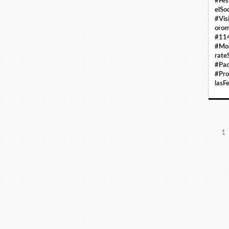
#Fes
elSo
#Vis
orom
#114
#Mon
rate
#Pad
#Pro
lasF
1