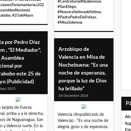
#CentroSocialMadeirense
,
ccionesParlamentarias202
#SanDiego
,
sambleaNacional
,
#NuestraSeñoradeFátima
,
rabobo
,
#25deMayo
#PadrePedroDeFreitas
,
#MisaSolemne
ta por Pedro Díaz
Arzobispo de
m , "El Mediador",
Valencia en Misa de
a Asamblea
Nochebuena: “Es una
cional por
noche de esperanza,
rabobo este 25 de
porque la luz de Dios
o (Publicidad)
ha brillado”
Mayo 2025
24 Diciembre 2024
a tarjeta de Fuerza
nal, arriba y a la derecha,
Valencia (Arquidiócesis de
Al
nos de Naguanagua, San
Valencia).- “Es una noche de
Su
o y Valencia norte. En la
alegría, gozo y de esperanza,
El