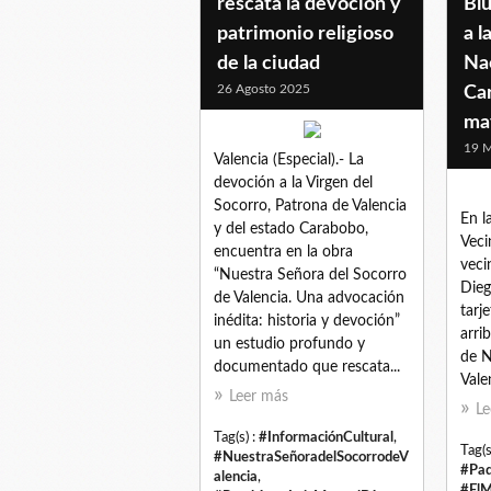
rescata la devoción y
Blu
patrimonio religioso
a l
de la ciudad
Na
26 Agosto 2025
Ca
may
19 
Valencia (Especial).- La
devoción a la Virgen del
Socorro, Patrona de Valencia
En l
y del estado Carabobo,
Veci
encuentra en la obra
veci
“Nuestra Señora del Socorro
Dieg
de Valencia. Una advocación
tarj
inédita: historia y devoción”
arri
un estudio profundo y
de N
documentado que rescata...
Vale
Leer más
Le
Tag(s) :
#InformaciónCultural
,
Tag(s
#NuestraSeñoradelSocorrodeV
#Pad
alencia
,
#ElM