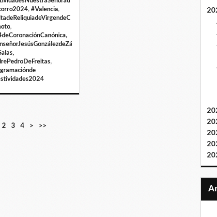
tividadesNuestraSeñorad
corro2024
,
#Valencia
,
20
itadeReliquiadeVirgendeC
oto
,
deCoronaciónCanónica
,
señorJesúsGonzálezdeZá
Salas
,
rePedroDeFreitas
,
gramaciónde
estividades2024
20
20
2
3
4
>
>>
20
20
20