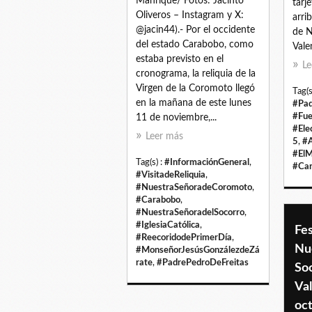
Manrique/ Fotos: Jacinto
tarj
Oliveros – Instagram y X:
arri
@jacin44).- Por el occidente
de N
del estado Carabobo, como
Vale
estaba previsto en el
Le
cronograma, la reliquia de la
Virgen de la Coromoto llegó
Tag(s
en la mañana de este lunes
#Pad
#Fue
11 de noviembre,...
#Ele
Leer más
5
,
#A
#ElM
Tag(s) :
#InformaciónGeneral
,
#Ca
#VisitadeReliquia
,
#NuestraSeñoradeCoromoto
,
#Carabobo
,
#NuestraSeñoradelSocorro
,
#IglesiaCatólica
,
Fes
#ReecoridodePrimerDía
,
Nu
#MonseñorJesúsGonzálezdeZá
rate
,
#PadrePedroDeFreitas
Soc
Val
oc