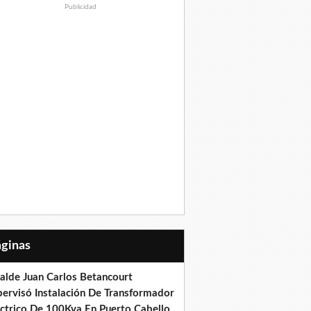
Publicidad
Páginas
calde Juan Carlos Betancourt
pervisó Instalación De Transformador
éctrico De 100Kva En Puerto Cabello