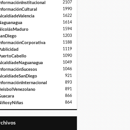
2107
nformaciónInstitucional
1990
nformaciónCultural
1622
lcaldíadeValencia
1614
Naguanagua
1594
NicolásMaduro
1203
SanDiego
1188
nformaciónCorporativa
1119
ublicidad
1090
uertoCabello
1049
lcaldíadeNaguanagua
1046
nformaciónSucesos
921
lcaldíadeSanDiego
893
nformaciónInternacional
891
eisbolVenezolano
866
Guacara
864
iñosyNiñas
Archivos