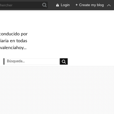
Login
+
Create my blog
 conducido por
iaria en todas
valenciahoy...