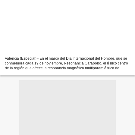
Valencia (Especial).- En el marco del Día Internacional del Hombre, que se
conmemora cada 19 de noviembre, Resonancia Carabobo, el ú nico centro
de la región que ofrece la resonancia magnética multiparam é trica de
próstata , se suma a las campañas de...