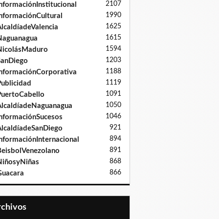
2107
nformaciónInstitucional
1990
nformaciónCultural
1625
lcaldíadeValencia
1615
Naguanagua
1594
NicolásMaduro
1203
SanDiego
1188
nformaciónCorporativa
1119
ublicidad
1091
uertoCabello
1050
lcaldíadeNaguanagua
1046
nformaciónSucesos
921
lcaldíadeSanDiego
894
nformaciónInternacional
891
eisbolVenezolano
868
iñosyNiñas
866
Guacara
Archivos