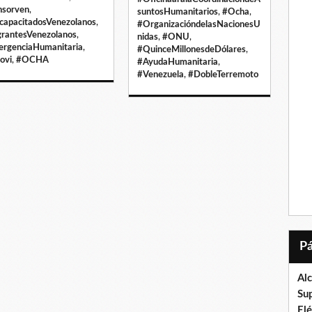
sorven
,
suntosHumanitarios
,
#Ocha
,
capacitadosVenezolanos
,
#OrganizacióndelasNacionesU
rantesVenezolanos
,
nidas
,
#ONU
,
rgenciaHumanitaria
,
#QuinceMillonesdeDólares
,
ovi
,
#OCHA
#AyudaHumanitaria
,
#Venezuela
,
#DobleTerremoto
Al
Su
El