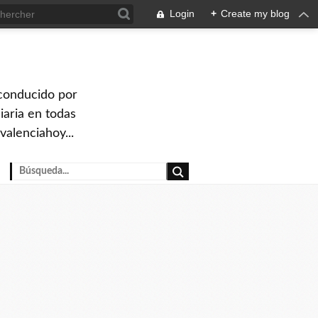
Login
+
Create my blog
 conducido por
iaria en todas
valenciahoy...