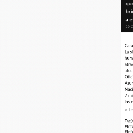
que
br
a 
29 O
Cara
La s
huma
atra
afec
Ofic
Asun
Naci
7 mi
los c
Le
Tag(s
#Inf
#Inf