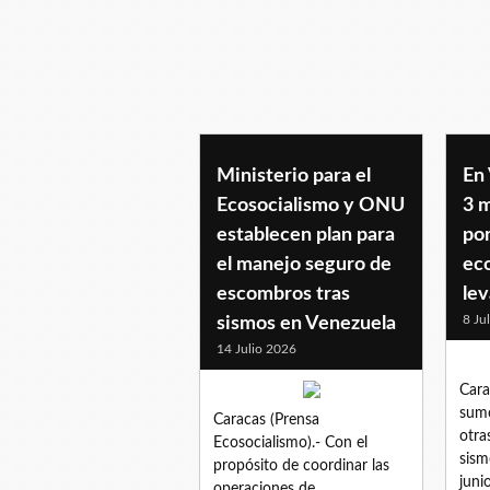
ocha
Ministerio para el
En
Ecosocialismo y ONU
3 
establecen plan para
por
el manejo seguro de
ec
escombros tras
lev
8 Ju
sismos en Venezuela
14 Julio 2026
Cara
sumó
Caracas (Prensa
otra
Ecosocialismo).- Con el
sism
propósito de coordinar las
juni
operaciones de