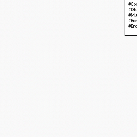
#Con
#Dis
#Mig
#Eme
#Enc