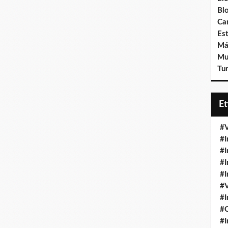
Bl
Ca
Est
Má
Mu
Tur
E
#V
#I
#I
#I
#I
#V
#I
#
#I