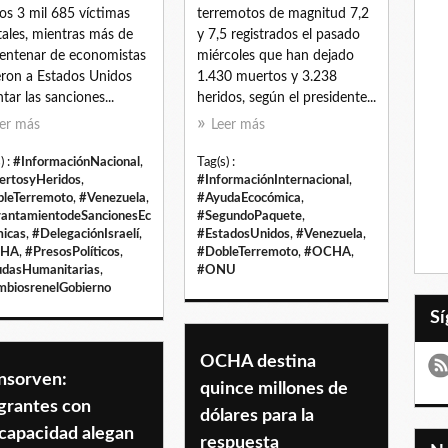
s 3 mil 685 víctimas
terremotos de magnitud 7,2
ales, mientras más de
y 7,5 registrados el pasado
entenar de economistas
miércoles que han dejado
eron a Estados Unidos
1.430 muertos y 3.238
ntar las sanciones...
heridos, según el presidente...
er más
Leer más
) :
#InformaciónNacional
,
Tag(s) :
rtosyHeridos
,
#InformaciónInternacional
,
leTerremoto
,
#Venezuela
,
#AyudaEcocómica
,
antamientodeSancionesEc
#SegundoPaquete
,
icas
,
#DelegaciónIsraelí
,
#EstadosUnidos
,
#Venezuela
,
CHA
,
#PresosPolíticos
,
#DobleTerremoto
,
#OCHA
,
dasHumanitarias
,
#ONU
biosrenelGobierno
OCHA destina
nsorven:
quince millones de
grantes con
dólares para la
scapacidad alegan
respuesta