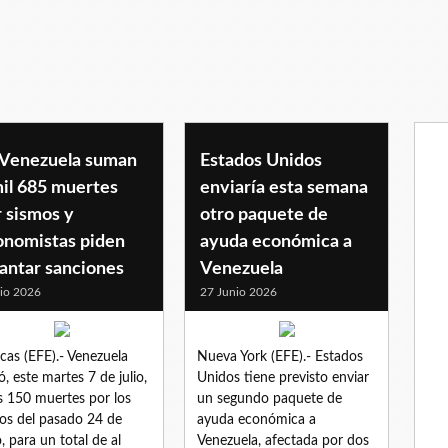
 Venezuela suman
Estados Unidos
mil 685 muertes
enviaría esta semana
 sismos y
otro paquete de
onomistas piden
ayuda económica a
antar sanciones
Venezuela
lio 2026
27 Junio 2026
cas (EFE).- Venezuela
Nueva York (EFE).- Estados
, este martes 7 de julio,
Unidos tiene previsto enviar
s 150 muertes por los
un segundo paquete de
os del pasado 24 de
ayuda económica a
o, para un total de al
Venezuela, afectada por dos