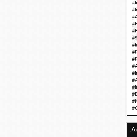
#I
#I
#A
#
#
#
#I
#P
#P
#A
#I
#A
#I
#B
#N
#