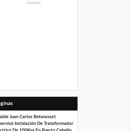
Publicidad
Páginas
calde Juan Carlos Betancourt
pervisó Instalación De Transformador
éctrico De 100Kva En Puerto Cabello