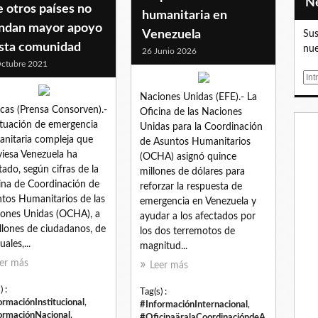
 otros países no
humanitaria en
indan mayor apoyo
Venezuela
Sus
esta comunidad
nue
26 Junio 2026
ctubre 2021
E
m
Naciones Unidas (EFE).- La
a
cas (Prensa Consorven).-
Oficina de las Naciones
i
ituación de emergencia
Unidas para la Coordinación
l
nitaria compleja que
de Asuntos Humanitarios
viesa Venezuela ha
(OCHA) asignó quince
tado, según cifras de la
millones de dólares para
ina de Coordinación de
reforzar la respuesta de
tos Humanitarios de las
emergencia en Venezuela y
ones Unidas (OCHA), a
ayudar a los afectados por
llones de ciudadanos, de
los dos terremotos de
uales,...
magnitud...
er más
Leer más
) :
Tag(s) :
ormaciónInstitucional
,
#InformaciónInternacional
,
ormaciónNacional
,
#OficinaäralaCoordinacióndeA