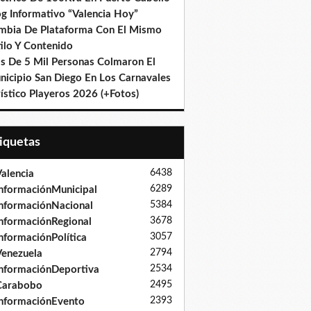
og Informativo “Valencia Hoy”
mbia De Plataforma Con El Mismo
ilo Y Contenido
s De 5 Mil Personas Colmaron El
nicipio San Diego En Los Carnavales
ístico Playeros 2026 (+Fotos)
tiquetas
6438
alencia
6289
nformaciónMunicipal
5384
nformaciónNacional
3678
nformaciónRegional
3057
nformaciónPolítica
2794
enezuela
2534
nformaciónDeportiva
2495
Carabobo
2393
nformaciónEvento