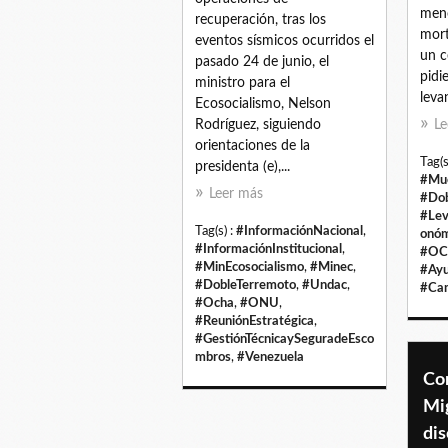
meno
recuperación, tras los
mort
eventos sísmicos ocurridos el
un c
pasado 24 de junio, el
pidi
ministro para el
leva
Ecosocialismo, Nelson
Rodríguez, siguiendo
Le
orientaciones de la
Tag(s
presidenta (e),...
#Mue
Leer más
#Dob
#Lev
Tag(s) :
#InformaciónNacional
,
onóm
#InformaciónInstitucional
,
#O
#MinEcosocialismo
,
#Minec
,
#Ayu
#DobleTerremoto
,
#Undac
,
#Cam
#Ocha
,
#ONU
,
#ReuniónEstratégica
,
#GestiónTécnicaySeguradeEsco
mbros
,
#Venezuela
Co
Mi
di