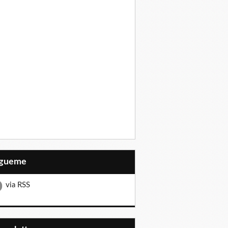
Sígueme
via RSS