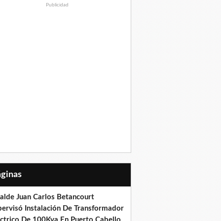
Publicidad
Páginas
calde Juan Carlos Betancourt
pervisó Instalación De Transformador
éctrico De 100Kva En Puerto Cabello