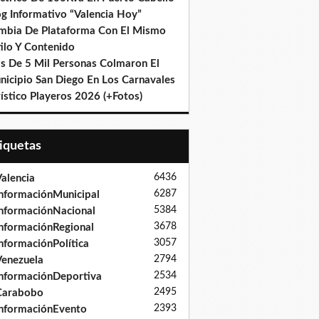
og Informativo “Valencia Hoy”
mbia De Plataforma Con El Mismo
ilo Y Contenido
s De 5 Mil Personas Colmaron El
nicipio San Diego En Los Carnavales
ístico Playeros 2026 (+Fotos)
tiquetas
6436
alencia
6287
nformaciónMunicipal
5384
nformaciónNacional
3678
nformaciónRegional
3057
nformaciónPolítica
2794
enezuela
2534
nformaciónDeportiva
2495
Carabobo
2393
nformaciónEvento