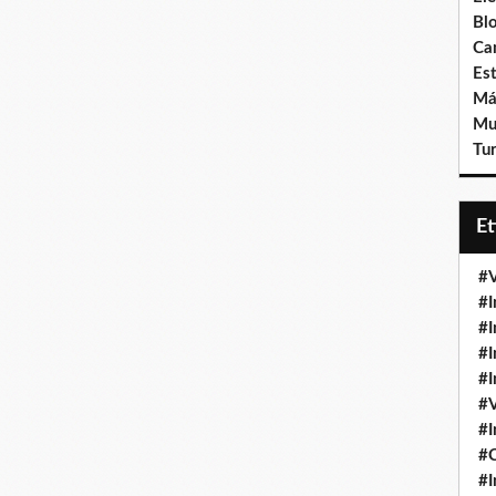
Bl
Ca
Est
Má
Mu
Tur
E
#V
#I
#I
#I
#I
#V
#I
#
#I