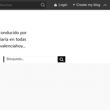
Login
+
Create my blog
 conducido por
iaria en todas
valenciahoy...