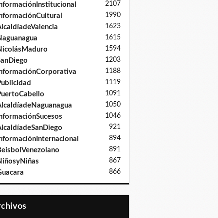
2107
nformaciónInstitucional
1990
nformaciónCultural
1623
lcaldíadeValencia
1615
Naguanagua
1594
NicolásMaduro
1203
SanDiego
1188
nformaciónCorporativa
1119
ublicidad
1091
uertoCabello
1050
lcaldíadeNaguanagua
1046
nformaciónSucesos
921
lcaldíadeSanDiego
894
nformaciónInternacional
891
eisbolVenezolano
867
iñosyNiñas
866
Guacara
Archivos