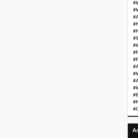
#I
#I
#A
#
#
#
#I
#P
#P
#A
#I
#A
#I
#B
#N
#