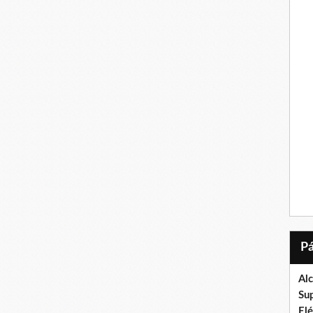
Al
Su
El