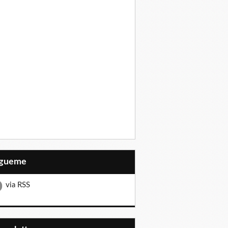
Sígueme
via RSS