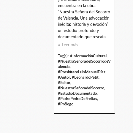
encuentra en la obra
“Nuestra Señora del Socorro
de Valencia. Una advocación
inédita: historia y devoción”
un estudio profundo y
documentado que rescata...
Leer más
Tag(s) :
#InformaciónCultural
,
#NuestraSeñoradelSocorrodeV
alencia
,
#PresbíteroLuisManuelDíaz
,
#Autor
,
#LeonardoPetit
,
#Editor
,
#NuestraSeñoradelSocorro
,
#EstudioDocumentado
,
#PadrePedroDeFreitas
,
#Prólogo