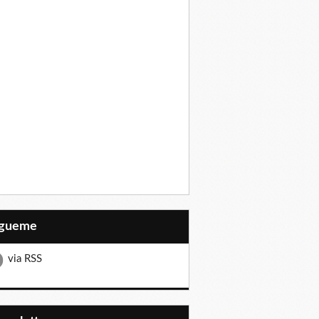
Sígueme
via RSS