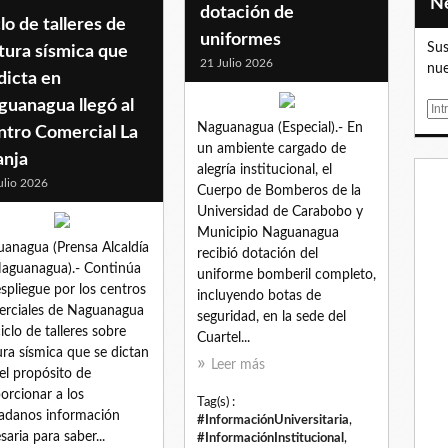
dotación de
lo de talleres de
uniformes
Sus
tura sísmica que
21 Julio 2026
nue
dicta en
guanagua llegó al
E
Naguanagua (Especial).- En
m
ntro Comercial La
un ambiente cargado de
a
anja
alegría institucional, el
i
ulio 2026
Cuerpo de Bomberos de la
l
Universidad de Carabobo y
Municipio Naguanagua
anagua (Prensa Alcaldía
recibió dotación del
aguanagua).- Continúa
uniforme bomberil completo,
espliegue por los centros
incluyendo botas de
rciales de Naguanagua
seguridad, en la sede del
ciclo de talleres sobre
Cuartel...
ura sísmica que se dictan
Leer más
el propósito de
orcionar a los
Tag(s) :
adanos información
#InformaciónUniversitaria
,
saria para saber...
#InformaciónInstitucional
,