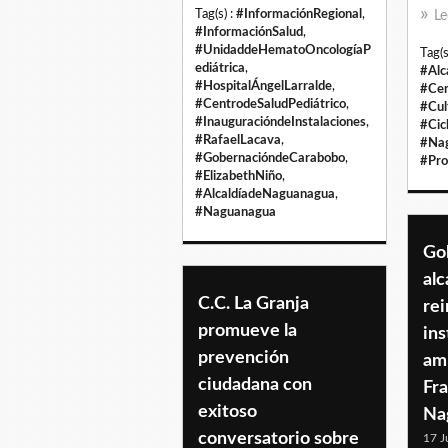
Tag(s) :
#InformaciónRegional
,
Le
#InformaciónSalud
,
#UnidaddeHematoOncologíaP
Tag(s
ediátrica
,
#Alc
#HospitalÁngelLarralde
,
#Cen
#CentrodeSaludPediátrico
,
#Cul
#InauguracióndeInstalaciones
,
#Cic
#RafaelLacava
,
#Na
#GobernacióndeCarabobo
,
#Pro
#ElizabethNiño
,
#AlcaldíadeNaguanagua
,
#Naguanagua
Go
alc
C.C. La Granja
re
promueve la
ins
prevención
am
ciudadana con
Fr
exitoso
Na
conversatorio sobre
17 J