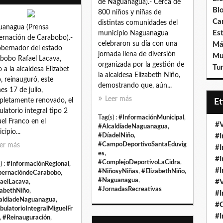
de Naguanagua).- Cerca de
Bl
800 niños y niñas de
Ca
distintas comunidades del
anagua (Prensa
Est
municipio Naguanagua
rnación de Carabobo).-
celebraron su día con una
Má
obernador del estado
jornada llena de diversión
Mu
bobo Rafael Lacava,
organizada por la gestión de
Tur
o a la alcaldesa Elizabet
la alcaldesa Elizabeth Niño,
, reinauguró, este
demostrando que, aún...
nes 17 de julio,
Leer más
letamente renovado, el
E
latorio integral tipo 2
Tag(s) :
#InformaciónMunicipal
,
el Franco en el
#V
#AlcaldíadeNaguanagua
,
cipio...
#DíadelNiño
,
#I
#CampoDeportivoSantaEduvig
er más
#I
es
,
#I
#ComplejoDeportivoLaCidra
,
) :
#InformaciónRegional
,
#I
#NiñosyNiñas
,
#ElizabethNiño
,
ernacióndeCarabobo
,
#Naguanagua
,
#V
aelLacava
,
#JornadasRecreativas
zabethNiño
,
#I
aldíadeNaguanagua
,
#
ulatorioIntegralMiguelFr
#I
,
#Reinauguración
,