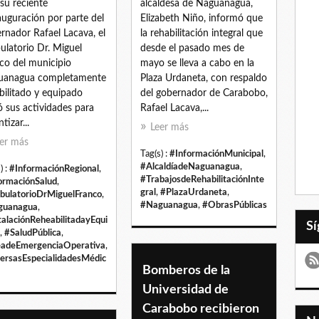
 su reciente
alcaldesa de Naguanagua,
auguración por parte del
Elizabeth Niño, informó que
rnador Rafael Lacava, el
la rehabilitación integral que
latorio Dr. Miguel
desde el pasado mes de
co del municipio
mayo se lleva a cabo en la
uanagua completamente
Plaza Urdaneta, con respaldo
bilitado y equipado
del gobernador de Carabobo,
ió sus actividades para
Rafael Lacava,...
tizar...
Leer más
er más
Tag(s) :
#InformaciónMunicipal
,
#AlcaldíadeNaguanagua
,
) :
#InformaciónRegional
,
#TrabajosdeRehabilitaciónInte
ormaciónSalud
,
gral
,
#PlazaUrdaneta
,
ulatorioDrMiguelFranco
,
#Naguanagua
,
#ObrasPúblicas
guanagua
,
talaciónReheabilitadayEqui
,
#SaludPública
,
adeEmergenciaOperativa
,
ersasEspecialidadesMédic
Bomberos de la
Universidad de
Carabobo recibieron