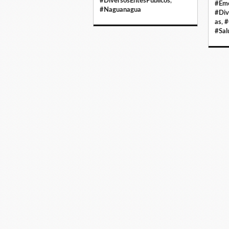
#DiversosEntesPúblicos
,
#Eme
#Naguanagua
#Div
as
,
#
#Sal