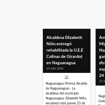
naguanagua
Alcaldesa Elizabeth
Am
Niño entregó
Mi
rehabilitada la U.E.E
Na
Colinas de Girardot
gar
en Naguanagua
dis
23 Julio 2026
esp
24
22 J
Naguanagua (Prensa Alcaldía
de Naguanagua).- La
alcaldesa del municipio
Nagu
Naguanagua, Elizabeth Niño,
Gobe
encabezó este jueves 23 de