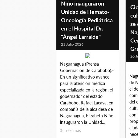
Niño inauguraron
Cic
Unidad de Hemato-
cul
Oncología Pediátrica
se 
en el Hospital Dr.
Na
"Ángel Larralde"
Ce
21 Julio 2026
Gr
20 J
Naguanagua (Prensa
Gobernación de Carabobo).-
Nagu
En un significativo avance
de N
para la atención médica
el d
especializada en la región, el
come
gobernador del estado
del 
Carabobo, Rafael Lacava, en
cult
compañía de la alcaldesa de
con 
Naguanagua, Elizabeth Niño,
prop
inauguraron la Unidad...
ciud
Leer más
nece