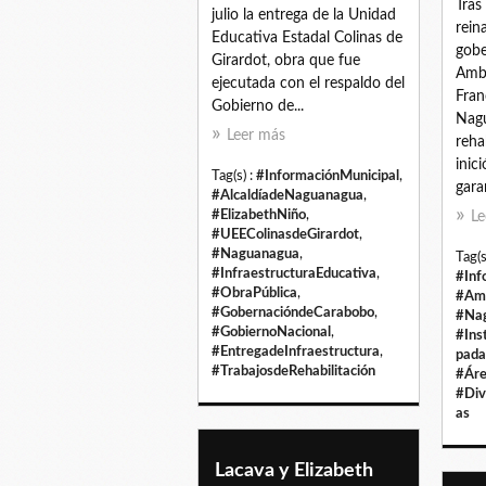
Tras
julio la entrega de la Unidad
rein
Educativa Estadal Colinas de
gobe
Girardot, obra que fue
Ambu
ejecutada con el respaldo del
Fran
Gobierno de...
Nag
Leer más
reha
inic
Tag(s) :
#InformaciónMunicipal
,
garan
#AlcaldíadeNaguanagua
,
#ElizabethNiño
,
Le
#UEEColinasdeGirardot
,
#Naguanagua
,
Tag(s
#InfraestructuraEducativa
,
#Inf
#ObraPública
,
#Amb
#GobernacióndeCarabobo
,
#Na
#GobiernoNacional
,
#Ins
#EntregadeInfraestructura
,
pada
#TrabajosdeRehabilitación
#Áre
#Div
as
Lacava y Elizabeth