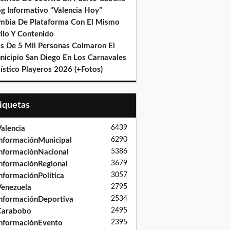
og Informativo “Valencia Hoy”
mbia De Plataforma Con El Mismo
ilo Y Contenido
s De 5 Mil Personas Colmaron El
nicipio San Diego En Los Carnavales
ístico Playeros 2026 (+Fotos)
tiquetas
6439
alencia
6290
nformaciónMunicipal
5386
nformaciónNacional
3679
nformaciónRegional
3057
nformaciónPolítica
2795
enezuela
2534
nformaciónDeportiva
2495
Carabobo
2395
nformaciónEvento