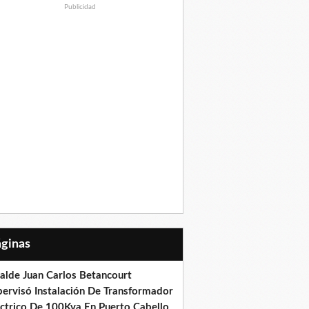
Publicidad
Páginas
calde Juan Carlos Betancourt
pervisó Instalación De Transformador
éctrico De 100Kva En Puerto Cabello