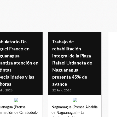
bulatorio Dr.
Trabajo de
guel Franco en
rehabilitación
guanagua
integral de la Plaza
antiza atención en
Rafael Urdaneta de
tintas
Naguanagua
ecialidades y las
presenta 45% de
 horas
avance
ulio 2026
22 Julio 2026
anagua (Prensa
Naguanagua (Prensa Alcaldía
rnación de Carabobo).-
de Naguanagua).- La