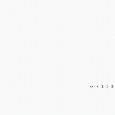
<<
<
1
2
3