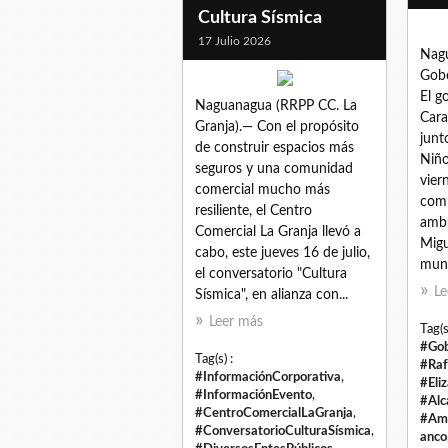
Cultura Sísmica
17 Julio 2026
Nagu
Gobe
El g
Naguanagua (RRPP CC. La
Cara
Granja).— Con el propósito
junt
de construir espacios más
Niño
seguros y una comunidad
vier
comercial mucho más
comp
resiliente, el Centro
ambu
Comercial La Granja llevó a
Migu
cabo, este jueves 16 de julio,
muni
el conversatorio "Cultura
Le
Sísmica", en alianza con...
Leer más
Tag(s
#Gob
Tag(s) :
#Raf
#InformaciónCorporativa
,
#Eli
#InformaciónEvento
,
#Alc
#CentroComercialLaGranja
,
#Amb
#ConversatorioCulturaSísmica
,
anco