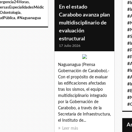
rgencia24Horas
,
#I
En el estado
ersasEspecialidadesMédic
#I
Odontología
,
Carabobo avanza plan
#A
udPública
,
#Naguanagua
multidisciplinario de
#
#
evaluación
#
estructural
#I
17 Julio 2026
#P
#P
#A
Naguanagua (Prensa
#I
Gobernación de Carabobo).-
Con el propósito de evaluar
#A
las edificaciones afectadas
#I
tras los sismos, el equipo
#B
multidisciplinario integrado
#N
por la Gobernación de
#
Carabobo, a través de la
Secretaría de Infraestructura,
el Instituto de...
Leer más