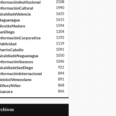
2108
nformaciónInstitucional
1990
nformaciónCultural
1625
lcaldíadeValencia
1615
Naguanagua
1594
NicolásMaduro
1204
SanDiego
1192
nformaciónCorporativa
1119
ublicidad
1091
uertoCabello
1050
lcaldíadeNaguanagua
1046
nformaciónSucesos
921
lcaldíadeSanDiego
894
nformaciónInternacional
891
eisbolVenezolano
868
iñosyNiñas
866
Guacara
Archivos