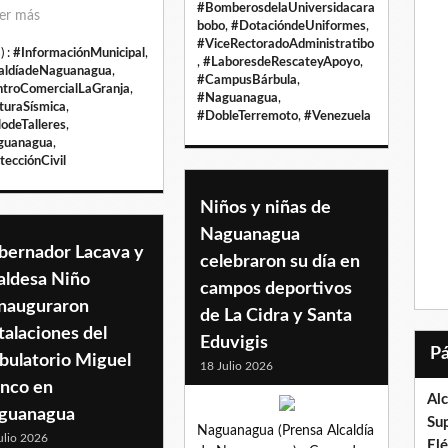
#BomberosdelaUniversidacara
er más
bobo
,
#DotacióndeUniformes
,
#ViceRectoradoAdministratibo
) :
#InformaciónMunicipal
,
,
#LaboresdeRescateyApoyo
,
aldíadeNaguanagua
,
#CampusBárbula
,
troComercialLaGranja
,
#Naguanagua
,
turaSísmica
,
#DobleTerremoto
,
#Venezuela
lodeTalleres
,
guanagua
,
tecciónCivil
Niños y niñas de
Naguanagua
bernador Lacava y
celebraron su día en
aldesa Niño
campos deportivos
inauguraron
de La Cidra y Santa
talaciones del
Eduvigis
bulatorio Miguel
18 Julio 2026
anco en
Al
guanagua
Su
Naguanagua (Prensa Alcaldía
ulio 2026
El