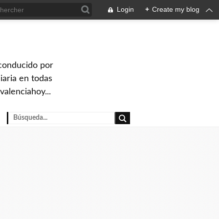
Login
+
Create my blog
 conducido por
iaria en todas
valenciahoy...