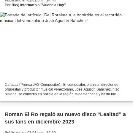
Publicado en 02/01/p. m. 14:44
Por
Blog Informativo "Valencia Hoy"
Caracas (Prensa JAS Compositor).- El compositor, pianista, director de
orquestas y productor musical venezolano, José Agustín Sánchez, hizo
historia, se convirtió en noticia en la región sudamericana y hasta fue
tendencia en la red TikTok al realizar...
Roman El Ro regaló su nuevo disco “Lealtad” a
sus fans en diciembre 2023
Publicado en 02/01/p. m. 14:20