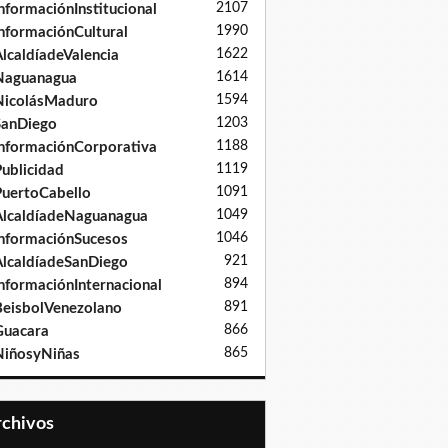
2107
nformaciónInstitucional
1990
nformaciónCultural
1622
lcaldíadeValencia
1614
Naguanagua
1594
NicolásMaduro
1203
SanDiego
1188
nformaciónCorporativa
1119
ublicidad
1091
uertoCabello
1049
lcaldíadeNaguanagua
1046
nformaciónSucesos
921
lcaldíadeSanDiego
894
nformaciónInternacional
891
eisbolVenezolano
866
Guacara
865
iñosyNiñas
Archivos