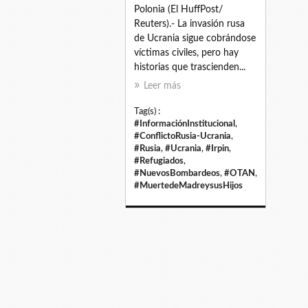
Polonia (El HuffPost/
Reuters).- La invasión rusa
de Ucrania sigue cobrándose
víctimas civiles, pero hay
historias que trascienden...
Leer más
Tag(s) :
#InformaciónInstitucional
,
#ConflictoRusia-Ucrania
,
#Rusia
,
#Ucrania
,
#Irpin
,
#Refugiados
,
#NuevosBombardeos
,
#OTAN
,
#MuertedeMadreysusHijos