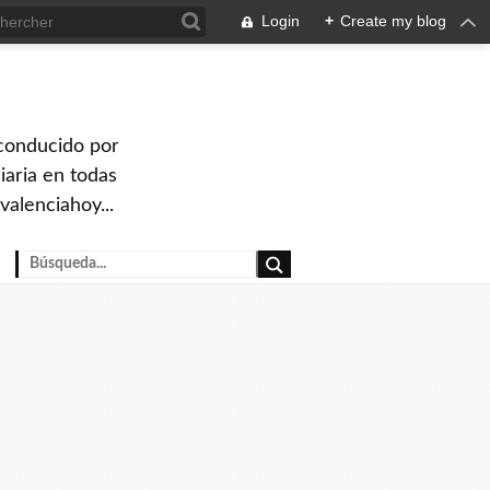
Login
+
Create my blog
 conducido por
iaria en todas
valenciahoy...