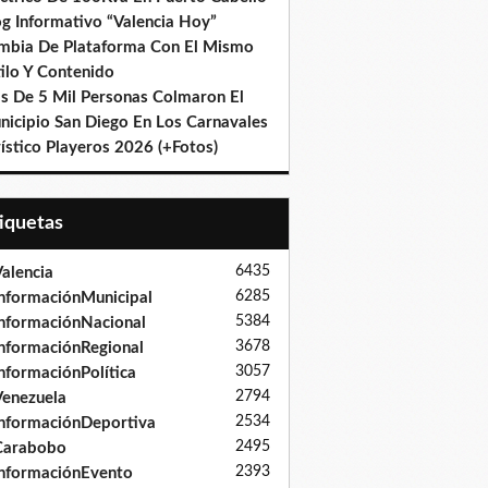
og Informativo “Valencia Hoy”
mbia De Plataforma Con El Mismo
ilo Y Contenido
s De 5 Mil Personas Colmaron El
nicipio San Diego En Los Carnavales
ístico Playeros 2026 (+Fotos)
tiquetas
6435
alencia
6285
nformaciónMunicipal
5384
nformaciónNacional
3678
nformaciónRegional
3057
nformaciónPolítica
2794
enezuela
2534
nformaciónDeportiva
2495
Carabobo
2393
nformaciónEvento