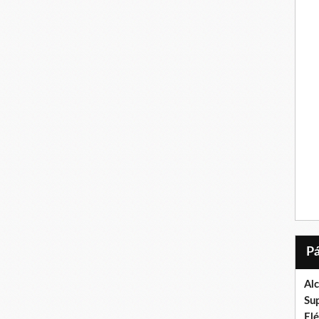
Al
Su
El