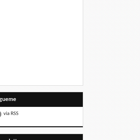
Sígueme
via RSS