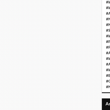
#I
#I
#A
#
#
#
#I
#P
#P
#A
#I
#A
#I
#B
#
#N