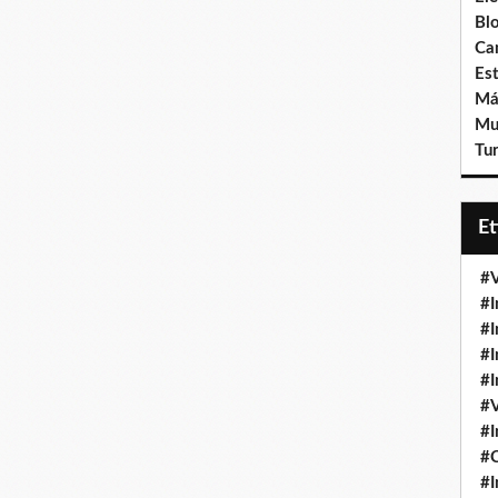
Bl
Ca
Est
Má
Mu
Tur
E
#V
#I
#I
#I
#I
#V
#I
#
#I