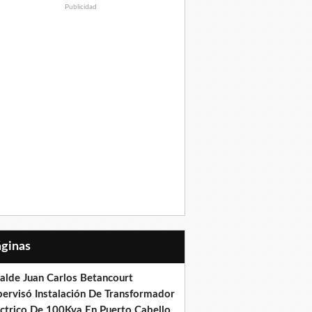
Publicidad
Páginas
calde Juan Carlos Betancourt
pervisó Instalación De Transformador
éctrico De 100Kva En Puerto Cabello