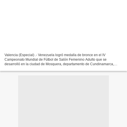
Valencia (Especial) .- Venezuela logró medalla de bronce en el IV
Campeonato Mundial de Fútbol de Salón Femenino Adulto que se
desarrolló en la ciudad de Mosquera, departamento de Cundinamarca,
Colombia. La selección nacional dirigida por el técnico carabobeño...