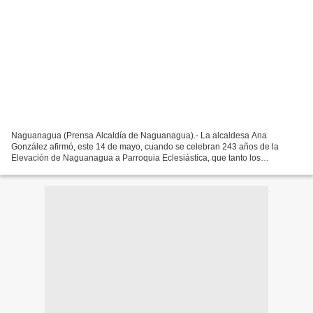
Naguanagua (Prensa Alcaldía de Naguanagua).- La alcaldesa Ana
González afirmó, este 14 de mayo, cuando se celebran 243 años de la
Elevación de Naguanagua a Parroquia Eclesiástica, que tanto los
habitantes como quienes cumplen labores en el municipio,...