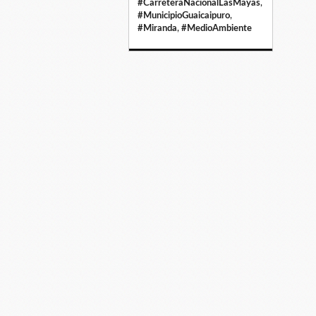
#CarreteraNacionalLasMayas
,
#MunicipioGuaicaipuro
,
#Miranda
,
#MedioAmbiente