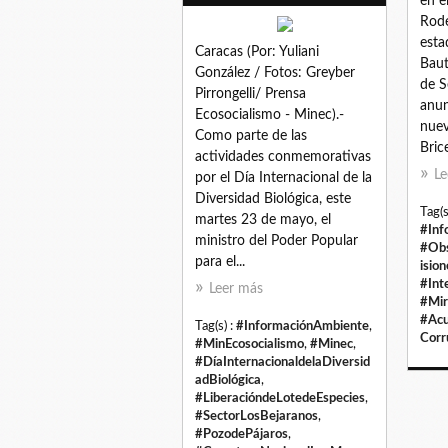
en e
Rode
esta
Caracas (Por: Yuliani
Baut
González / Fotos: Greyber
de S
Pirrongelli/ Prensa
anun
Ecosocialismo - Minec).-
nuev
Como parte de las
Brice
actividades conmemorativas
Le
por el Día Internacional de la
Diversidad Biológica, este
Tag(s
martes 23 de mayo, el
#Inf
ministro del Poder Popular
#Obs
para el...
ision
#Int
Leer más
#Mir
#Acu
Tag(s) :
#InformaciónAmbiente
,
Corr
#MinEcosocialismo
,
#Minec
,
#DíaInternacionaldelaDiversid
adBiológica
,
#LiberacióndeLotedeEspecies
,
#SectorLosBejaranos
,
#PozodePájaros
,