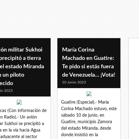
ón militar Sukhoi
María Corina
precipitó a tierra
Machado en Guatire:
 el estado Miranda
Te pido si estás fuera
 un piloto
de Venezuela… ¡Vota!
10 Junio 2023
lecido
lio 2023
Guatire (Especial).- María
Corina Machado estuvo, este
cas (Con información de
sábado 10 de junio, en
n Radio).- Un avión
Guatire, municipio Zamora
tar Sukhoi se precipitó a
del estado Miranda, desde
ra en la vía hacia Agua
donde insistió en la
, adyacente al sector