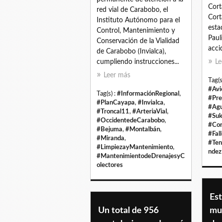
Cort
red vial de Carabobo, el
Cort
Instituto Autónomo para el
esta
Control, Mantenimiento y
Paul
Conservación de la Vialidad
acci
de Carabobo (Invialca),
cumpliendo instrucciones...
Le
Leer más
Tag(s
#Avi
Tag(s) :
#InformaciónRegional
,
#Pre
#PlanCayapa
,
#Invialca
,
#Agu
#Troncal11
,
#ArteriaVial
,
#Suk
#OccidentedeCarabobo
,
#Cor
#Bejuma
,
#Montalbán
,
#Fal
#Miranda
,
#Ten
#LimpiezayMantenimiento
,
ndez
#MantenimientodeDrenajesyC
olectores
Est
Un total de 956
mu