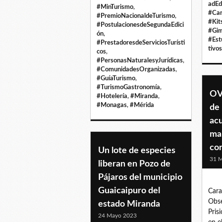
adEd
#MinTurismo
,
#Ca
#PremioNacionaldeTurismo
,
#Kit
#PostulacionesdeSegundaEdici
#Gim
ón
,
#Est
#PrestadoresdeServiciosTurísti
tivos
cos
,
#PersonasNaturalesyJurídicas
,
#ComunidadesOrganizadas
,
#GuíaTurismo
,
#TurismoGastronomía
,
OV
#Hotelería
,
#Miranda
,
#Monagas
,
#Mérida
de 
ac
mal
co
Un lote de especies
31 
liberan en Pozo de
Pájaros del municipio
Guaicaipuro del
Cara
Obse
estado Miranda
Pris
24 Mayo 2023