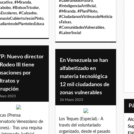
#LiberandoElFuturo
,
ucativa
,
#Miranda
,
#InteligenciaArtificial
,
rabobo
,
#BolsosTricolor
,
#Miranda
,
#PlanPiloto
,
sEscolares
,
#Calzados
,
#CiudadanosVíctimasdeNoticia
nasioCubiertoJesúsPinto
,
sFalsas
,
udiantesdePlantelesEduca
#ComunidadesVulnerables
,
#LaborSocial
P: Nuevo director
En Venezuela se han
Rodeo III tiene
alfabetizado en
usaciones por
materia tecnológica
tratos y
12 mil ciudadanos de
rrupción
zonas vulnerables
Mayo 2023
26 Mayo 2023
cas (Prensa
Los Teques (Especial).- A
Al
rvatorio Venezolano de
través del voluntariado
Su
iones).- Tras una requisa
organizado, desde el pasado
El