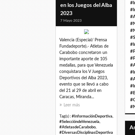
#I
en los Juegos del Alba
#I
2023
#A
7 Mayo 2023
#
#
#
Valencia (Especial/ Prensa
#I
Fundadeporte).- Atletas de
#P
Carabobo concretaron un
#P
importante aporte de 105
#A
medallas, para que Venezuela
conquistara los V Juegos
#I
Deportivos del Alba 2023,
#A
evento que se llevó a cabo
#I
del 21 al 29 de abril en
#B
Caracas, Miranda...
#
Leer más
#N
Tag(s) :
#InformaciónDeportiva
,
#SeleccióndeVenezuela
,
#AtletasdeCarabobo
,
#DiversasDisciplinasDeportiva