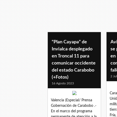
miranda
“Plan Cayapa” de
Avi
Invialca desplegado
se 
en Troncal 11 para
en
comunicar occidente
con
del estado Carabobo
fal
2 Ju
(+Fotos)
16 Agosto 2023
Cara
Unió
Valencia (Especial/ Prensa
mili
Gobernación de Carabobo .-
tier
En el marco del programa
Fría
permanente de atención a la