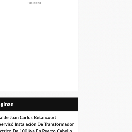
Publicidad
Páginas
calde Juan Carlos Betancourt
pervisó Instalación De Transformador
éctrico De 100Kva En Puerto Cabello