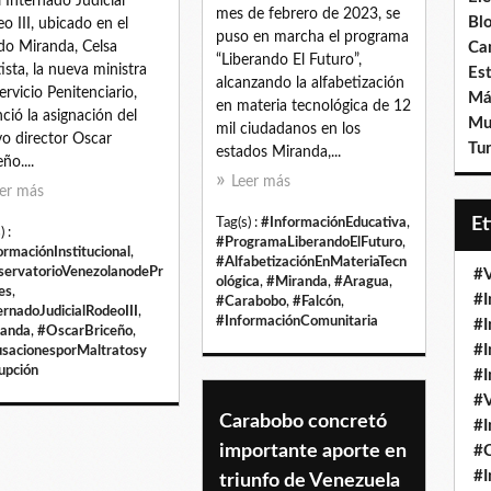
l Internado Judicial
mes de febrero de 2023, se
Bl
o III, ubicado en el
puso en marcha el programa
do Miranda, Celsa
Ca
“Liberando El Futuro”,
ista, la nueva ministra
Est
alcanzando la alfabetización
ervicio Penitenciario,
Má
en materia tecnológica de 12
ció la asignación del
Mu
mil ciudadanos en los
o director Oscar
Tur
estados Miranda,...
ño....
Leer más
er más
E
Tag(s) :
#InformaciónEducativa
,
) :
#ProgramaLiberandoElFuturo
,
ormaciónInstitucional
,
#AlfabetizaciónEnMateriaTecn
ervatorioVenezolanodePr
#V
ológica
,
#Miranda
,
#Aragua
,
es
,
#I
#Carabobo
,
#Falcón
,
ernadoJudicialRodeoIII
,
#InformaciónComunitaria
#I
anda
,
#OscarBriceño
,
#I
sacionesporMaltratosy
upción
#I
#V
Carabobo concretó
#I
importante aporte en
#
#I
triunfo de Venezuela