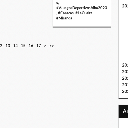
s
,
20
#VJuegosDeportivosAlba2023
,
#Caracas
,
#LaGuaira
,
#Miranda
2
13
14
15
16
17
>
>>
20
20
20
20
20