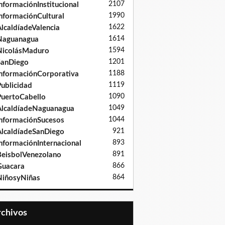
2107
nformaciónInstitucional
1990
nformaciónCultural
1622
lcaldíadeValencia
1614
Naguanagua
1594
NicolásMaduro
1201
SanDiego
1188
nformaciónCorporativa
1119
ublicidad
1090
uertoCabello
1049
lcaldíadeNaguanagua
1044
nformaciónSucesos
921
lcaldíadeSanDiego
893
nformaciónInternacional
891
eisbolVenezolano
866
Guacara
864
iñosyNiñas
Archivos