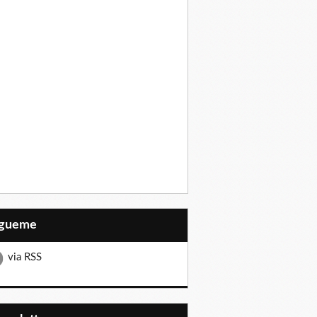
Sígueme
via RSS