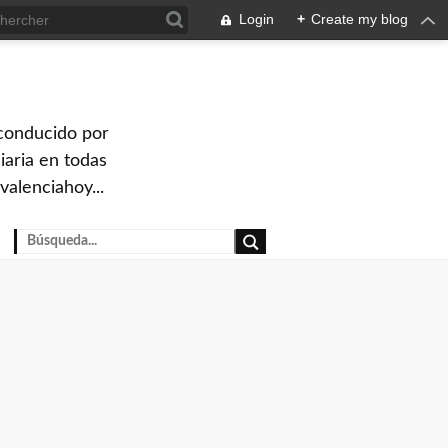
Login
+
Create my blog
 conducido por
iaria en todas
valenciahoy...