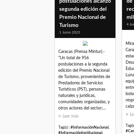
postulaciones alcanzó
de
segunda edición del
rec
Premio Nacional de
mil
4 Ju
Turismo
1 Junio 2023
Mir
Cara
Caracas (Prensa Mintur).-
esta
“Un total de 956
Desa
postulaciones a la segunda
Educ
edición del Premio Nacional
Lun
de Turismo, provenientes de
equi
Prestadores de Servicios
entr
Turísticos (PST), personas
bols
naturales y jurídicas,
resp
comunidades organizadas, y
calz
otros actores del sector;...
Le
Leer más
Tag(s
Tag(s) :
#InformaciónNacional
,
#Cen
#InformaciónInstitucional
,