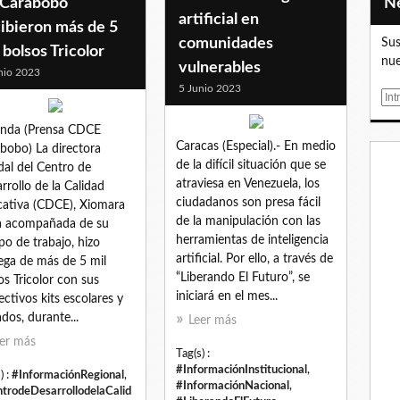
 Carabobo
artificial en
ibieron más de 5
comunidades
Sus
 bolsos Tricolor
nue
vulnerables
nio 2023
5 Junio 2023
E
m
anda (Prensa CDCE
a
Caracas (Especial).- En medio
bobo) La directora
i
de la difícil situación que se
dal del Centro de
l
atraviesa en Venezuela, los
rrollo de la Calidad
ciudadanos son presa fácil
ativa (CDCE), Xiomara
de la manipulación con las
a acompañada de su
herramientas de inteligencia
po de trabajo, hizo
artificial. Por ello, a través de
ega de más de 5 mil
“Liberando El Futuro”, se
os Tricolor con sus
iniciará en el mes...
ectivos kits escolares y
ados, durante...
Leer más
er más
Tag(s) :
#InformaciónInstitucional
,
) :
#InformaciónRegional
,
#InformaciónNacional
,
trodeDesarrollodelaCalid