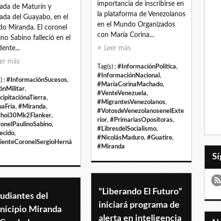
importancia de inscribirse en
ada de Maturín y
la plataforma de Venezolanos
ada del Guayabo, en el
en el Mundo Organizados
do Miranda. El coronel
con María Corina...
ino Sabino falleció en el
dente...
Leer más
er más
Tag(s) :
#InformaciónPolítica
,
#InformaciónNacional
,
) :
#InformaciónSucesos
,
#MaríaCorinaMachado
,
ónMilitar
,
#VenteVenezuela
,
cipitaciónaTierra
,
#MigrantesVenezolanos
,
aFría
,
#Miranda
,
#VotosdeVenezolanosenelExte
hoi30Mk2Flanker
,
rior
,
#PrimariasOpositoras
,
onelPaulinoSabino
,
#LibresdelSocialismo
,
lecido
,
#NicolásMaduro
,
#Guatire
,
ienteCoronelSergioHerná
#Miranda
“Liberando El Futuro”
udiantes del
iniciará programa de
nicipio Miranda
alerta en inteligencia