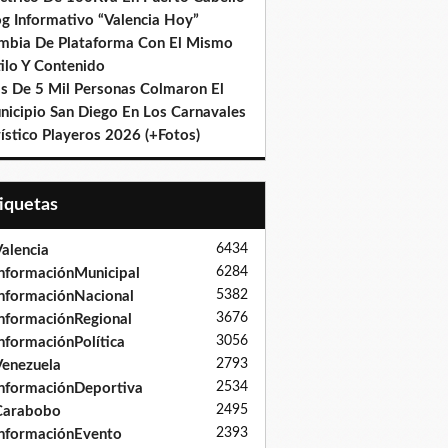
og Informativo “Valencia Hoy”
mbia De Plataforma Con El Mismo
ilo Y Contenido
s De 5 Mil Personas Colmaron El
nicipio San Diego En Los Carnavales
ístico Playeros 2026 (+Fotos)
tiquetas
6434
alencia
6284
nformaciónMunicipal
5382
nformaciónNacional
3676
nformaciónRegional
3056
nformaciónPolítica
2793
enezuela
2534
nformaciónDeportiva
2495
Carabobo
2393
nformaciónEvento