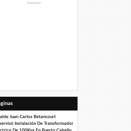
Publicidad
Páginas
calde Juan Carlos Betancourt
pervisó Instalación De Transformador
éctrico De 100Kva En Puerto Cabello