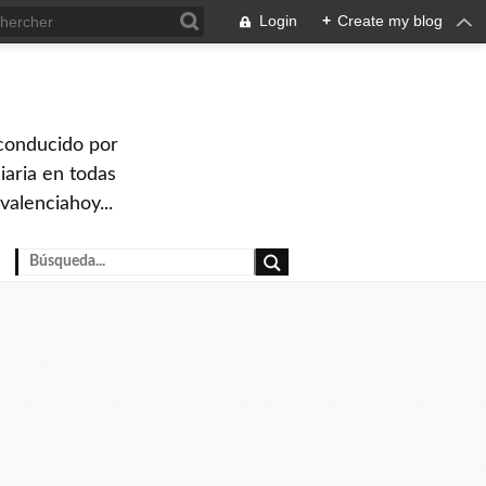
Login
+
Create my blog
 conducido por
iaria en todas
valenciahoy...