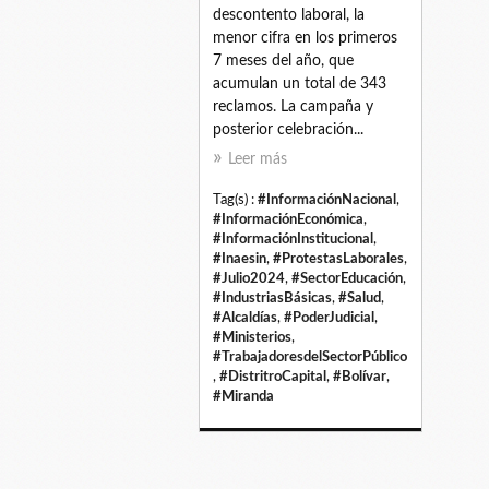
descontento laboral, la
menor cifra en los primeros
7 meses del año, que
acumulan un total de 343
reclamos. La campaña y
posterior celebración...
Leer más
Tag(s) :
#InformaciónNacional
,
#InformaciónEconómica
,
#InformaciónInstitucional
,
#Inaesin
,
#ProtestasLaborales
,
#Julio2024
,
#SectorEducación
,
#IndustriasBásicas
,
#Salud
,
#Alcaldías
,
#PoderJudicial
,
#Ministerios
,
#TrabajadoresdelSectorPúblico
,
#DistritroCapital
,
#Bolívar
,
#Miranda