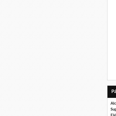
Al
Su
El