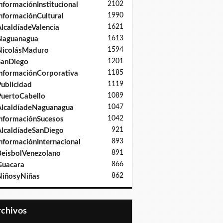
2102
nformaciónInstitucional
1990
nformaciónCultural
1621
lcaldíadeValencia
1613
Naguanagua
1594
NicolásMaduro
1201
SanDiego
1185
nformaciónCorporativa
1119
ublicidad
1089
uertoCabello
1047
lcaldíadeNaguanagua
1042
nformaciónSucesos
921
lcaldíadeSanDiego
893
nformaciónInternacional
891
eisbolVenezolano
866
Guacara
862
iñosyNiñas
Archivos