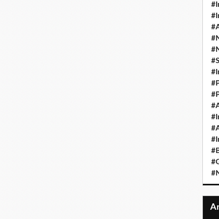
#I
#I
#A
#
#
#
#I
#P
#P
#A
#I
#A
#I
#B
#
#N