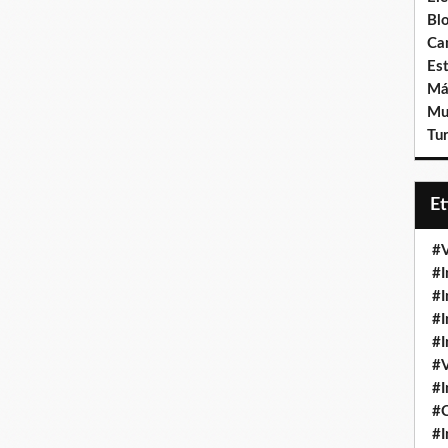
Bl
Ca
Est
Má
Mu
Tur
E
#V
#I
#I
#I
#I
#V
#I
#
#I