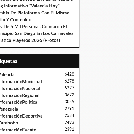
og Informativo “Valencia Hoy”
mbia De Plataforma Con El Mismo
ilo Y Contenido
s De 5 Mil Personas Colmaron El
nicipio San Diego En Los Carnavales
ístico Playeros 2026 (+Fotos)
tiquetas
6428
alencia
6278
nformaciónMunicipal
5377
nformaciónNacional
3672
nformaciónRegional
3055
nformaciónPolítica
2791
enezuela
2534
nformaciónDeportiva
2493
Carabobo
2391
nformaciónEvento