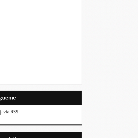
Sígueme
via RSS