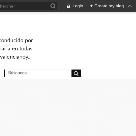
Login
+
Create my blog
 conducido por
iaria en todas
valenciahoy...