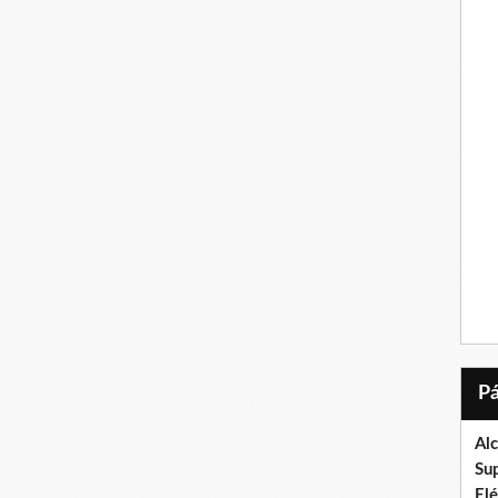
Al
Su
El