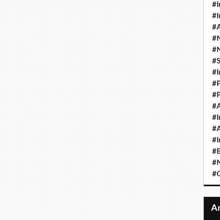
#I
#I
#A
#
#
#
#I
#P
#P
#A
#I
#A
#I
#B
#N
#