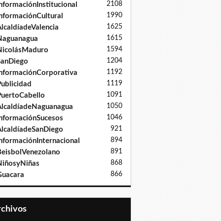
2108
nformaciónInstitucional
1990
nformaciónCultural
1625
lcaldíadeValencia
1615
Naguanagua
1594
NicolásMaduro
1204
SanDiego
1192
nformaciónCorporativa
1119
ublicidad
1091
uertoCabello
1050
lcaldíadeNaguanagua
1046
nformaciónSucesos
921
lcaldíadeSanDiego
894
nformaciónInternacional
891
eisbolVenezolano
868
iñosyNiñas
866
Guacara
Archivos