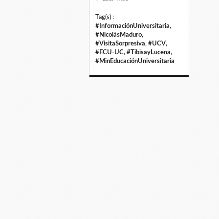
Tag(s) :
#InformaciónUniversitaria
,
#NicolásMaduro
,
#VisitaSorpresiva
,
#UCV
,
#FCU-UC
,
#TibisayLucena
,
#MinEducaciónUniversitaria