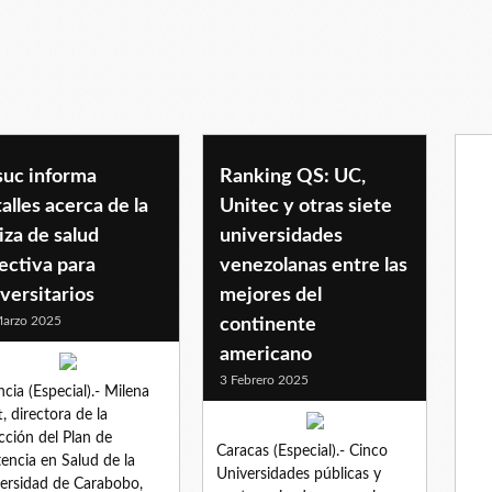
ia
suc informa
Ranking QS: UC,
alles acerca de la
Unitec y otras siete
iza de salud
universidades
ectiva para
venezolanas entre las
versitarios
mejores del
arzo 2025
continente
americano
3 Febrero 2025
ncia (Especial).- Milena
t, directora de la
cción del Plan de
Caracas (Especial).- Cinco
tencia en Salud de la
Universidades públicas y
ersidad de Carabobo,