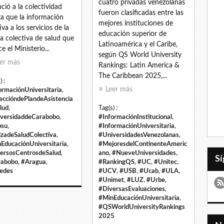
cuatro privadas venezolanas
ció a la colectividad
fueron clasificadas entre las
ta que la información
mejores instituciones de
iva a los servicios de la
educación superior de
za colectiva de salud que
Latinoamérica y el Caribe,
e el Ministerio...
según QS World University
er más
Rankings: Latin America &
The Caribbean 2025,...
) :
Leer más
ormaciónUniversitaria
,
eccióndePlandeAsistencia
lud
,
Tag(s) :
versidaddeCarabobo
,
#InformaciónInstitucional
,
psu
,
#InformaciónUniversitaria
,
izadeSaludColectiva
,
#UniversidadesVenezolanas
,
EducaciónUniversitaria
,
#MejoresdelContinenteAmeric
ersosCentrosdeSalud
,
ano
,
#NueveUniversidades
,
rabobo
,
#Aragua
,
#RankingQS
,
#UC
,
#Unitec
,
edes
#UCV
,
#USB
,
#Ucab
,
#ULA
,
#Unimet
,
#LUZ
,
#Urbe
,
#DiversasEvaluaciones
,
#MinEducaciónUniversitaria
,
#QSWorldUniversityRankings
2025