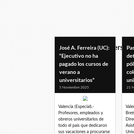
mineducacionuniversitar
José A. Ferreira (UC):
Pa
“Ejecutivo no ha
det
pagado los cursos de
pól
verano a
col
universitarios”
uni
5 Noviembre 2025
21 M
Valencia (Especial).-
Vale
Profesores, empleados y
Bret
obreros universitarios de
Dire
todo el país que dedicaron
Asis
sus vacaciones a procurarse
Univ