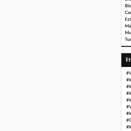
Bl
Ca
Est
Má
Mu
Tur
E
#V
#I
#I
#I
#I
#V
#I
#
#I