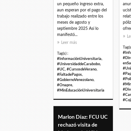
un pequeño ingreso extra,
anun
aun esperan por el pago del
ucis
trabajo realizado entre los
relat
meses de agosto y
póli
septiembre 2025 Así lo
ofrec
manifestó...
Le
Leer más
Tag(s
#Inf
Tag(s) :
#Dir
#InformaciónUniversitaria
,
enSa
#UniversidaddeCarabobo
,
#Uni
#UC
,
#CursosdeVerano
,
#Pa
#FaltadePagos
,
#Pol
#GobiernoVenezolano
,
#Min
#Onapre
,
#Div
#MinEducaciónUniversitaria
#Ca
#Coj
Marlon Díaz: FCU UC
rechazó visita de