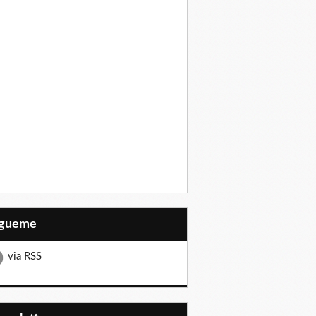
Sígueme
via RSS