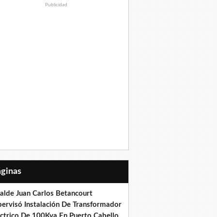
Publicidad
Páginas
calde Juan Carlos Betancourt
pervisó Instalación De Transformador
éctrico De 100Kva En Puerto Cabello