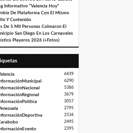
og Informativo “Valencia Hoy”
mbia De Plataforma Con El Mismo
ilo Y Contenido
s De 5 Mil Personas Colmaron El
nicipio San Diego En Los Carnavales
ístico Playeros 2026 (+Fotos)
tiquetas
6439
alencia
6290
nformaciónMunicipal
5386
nformaciónNacional
3679
nformaciónRegional
3057
nformaciónPolítica
2795
enezuela
2534
nformaciónDeportiva
2495
Carabobo
2395
nformaciónEvento