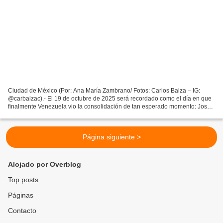
Ciudad de México (Por: Ana María Zambrano/ Fotos: Carlos Balza – IG:
@carbalzac).- El 19 de octubre de 2025 será recordado como el día en que
finalmente Venezuela vio la consolidación de tan esperado momento: José
Gregorio Hernández ya es santo y, como...
Página siguiente >
Alojado por Overblog
Top posts
Páginas
Contacto