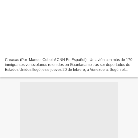
Caracas (Por: Manuel Cobela/ CNN En Español).- Un avión con más de 170
inmigrantes venezolanos retenidos en Guantánamo tras ser deportados de
Estados Unidos llegó, este jueves 20 de febrero, a Venezuela. Según el
Servicio de Inmigración y Control de Aduanas...