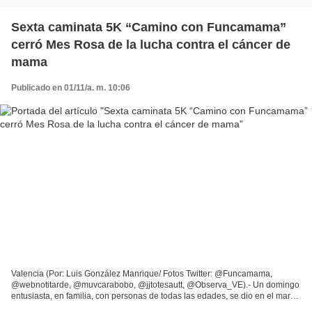
Sexta caminata 5K “Camino con Funcamama”
cerró Mes Rosa de la lucha contra el cáncer de
mama
Publicado en 01/11/a. m. 10:06
Valencia (Por: Luis González Manrique/ Fotos Twitter: @Funcamama,
@webnotitarde, @muvcarabobo, @jjtotesautt, @Observa_VE).- Un domingo
entusiasta, en familia, con personas de todas las edades, se dio en el marco
de la Sexta Caminata 5K “Camino con Funcamama”...