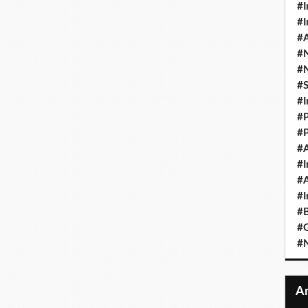
#I
#I
#A
#
#
#
#I
#P
#P
#A
#I
#A
#I
#B
#
#N