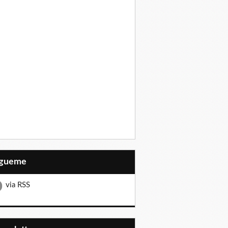
Sígueme
via RSS