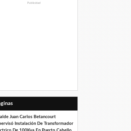
Publicidad
Páginas
calde Juan Carlos Betancourt
pervisó Instalación De Transformador
éctrico De 100Kva En Puerto Cabello