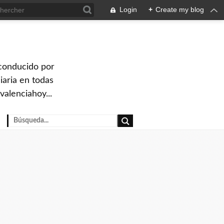
Login
+
Create my blog
 conducido por
iaria en todas
valenciahoy...