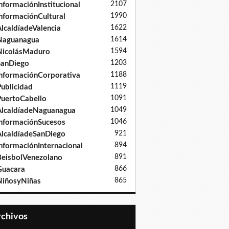
2107
nformaciónInstitucional
1990
nformaciónCultural
1622
lcaldíadeValencia
1614
Naguanagua
1594
NicolásMaduro
1203
SanDiego
1188
nformaciónCorporativa
1119
ublicidad
1091
uertoCabello
1049
lcaldíadeNaguanagua
1046
nformaciónSucesos
921
lcaldíadeSanDiego
894
nformaciónInternacional
891
eisbolVenezolano
866
Guacara
865
iñosyNiñas
Archivos