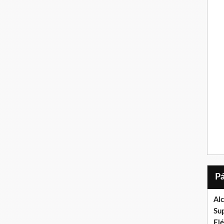
Al
Su
El