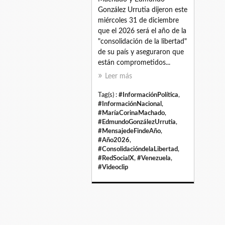
González Urrutia dijeron este
miércoles 31 de diciembre
que el 2026 será el año de la
"consolidación de la libertad"
de su país y aseguraron que
están comprometidos...
Leer más
Tag(s) :
#InformaciónPolítica
,
#InformaciónNacional
,
#MaríaCorinaMachado
,
#EdmundoGonzálezUrrutia
,
#MensajedeFindeAño
,
#Año2026
,
#ConsolidacióndelaLibertad
,
#RedSocialX
,
#Venezuela
,
#Videoclip