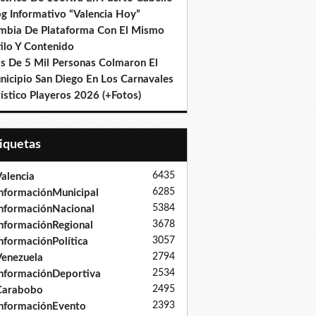
og Informativo “Valencia Hoy”
mbia De Plataforma Con El Mismo
ilo Y Contenido
s De 5 Mil Personas Colmaron El
nicipio San Diego En Los Carnavales
ístico Playeros 2026 (+Fotos)
tiquetas
6435
alencia
6285
nformaciónMunicipal
5384
nformaciónNacional
3678
nformaciónRegional
3057
nformaciónPolítica
2794
enezuela
2534
nformaciónDeportiva
2495
Carabobo
2393
nformaciónEvento