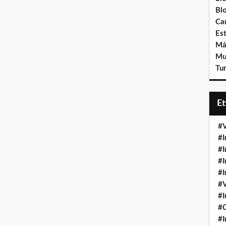
Bl
Ca
Est
Má
Mu
Tur
E
#V
#I
#I
#I
#I
#V
#I
#
#I