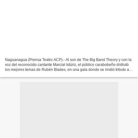
Naguanagua (Prensa Teatro ACP).- Al son de The Big Band Theory y con la
voz del reconocido cantante Marcial Istúriz, el público carabobeño disfrutó
los mejores temas de Rubén Blades, en una gala donde se rindió tributo a
este importante músico y compositor...