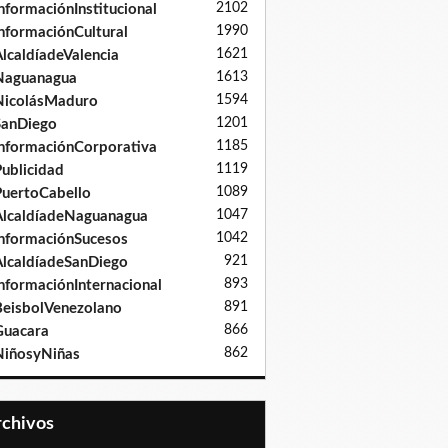
2102
nformaciónInstitucional
1990
nformaciónCultural
1621
lcaldíadeValencia
1613
Naguanagua
1594
NicolásMaduro
1201
SanDiego
1185
nformaciónCorporativa
1119
ublicidad
1089
uertoCabello
1047
lcaldíadeNaguanagua
1042
nformaciónSucesos
921
lcaldíadeSanDiego
893
nformaciónInternacional
891
eisbolVenezolano
866
Guacara
862
iñosyNiñas
Archivos