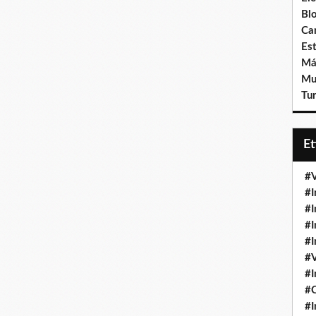
Bl
Ca
Est
Má
Mu
Tur
E
#V
#I
#I
#I
#I
#V
#I
#
#I