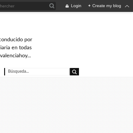
Login
+
Create my blog
 conducido por
iaria en todas
valenciahoy...