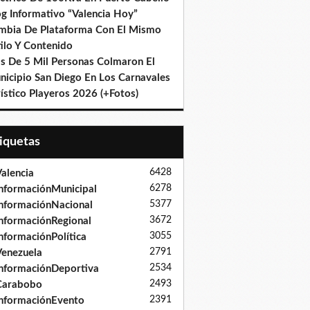
og Informativo “Valencia Hoy”
mbia De Plataforma Con El Mismo
ilo Y Contenido
s De 5 Mil Personas Colmaron El
nicipio San Diego En Los Carnavales
ístico Playeros 2026 (+Fotos)
tiquetas
6428
alencia
6278
nformaciónMunicipal
5377
nformaciónNacional
3672
nformaciónRegional
3055
nformaciónPolítica
2791
enezuela
2534
nformaciónDeportiva
2493
Carabobo
2391
nformaciónEvento