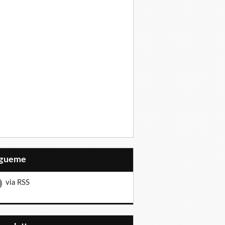
Sígueme
via RSS