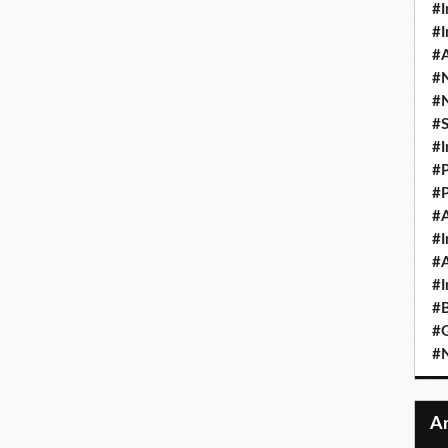
#I
#I
#A
#
#
#
#I
#P
#P
#A
#I
#A
#I
#B
#
#N