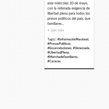
este miércoles 20 de mayo,
con la reiterada exigencia de
libertad plena para todos los
presos políticos del país, que
familiares...
Leer más
Tag(s) :
#InformaciónNacional
,
#PresosPolíticos
,
#Excarcelaciones
,
#Venezuela
,
#LibertadPlena
,
#MarchadeFamiliares
,
#Caracas