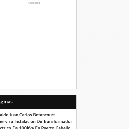
Publicidad
Páginas
calde Juan Carlos Betancourt
pervisó Instalación De Transformador
éctrico De 100Kva En Puerto Cabello