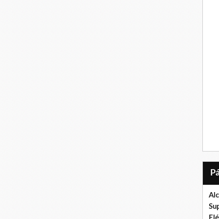
Al
Su
El