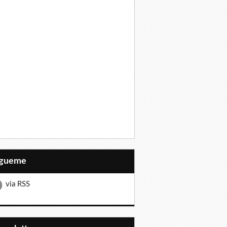
Sígueme
via RSS