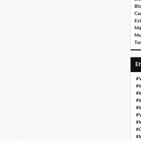
Bl
Ca
Est
Má
Mu
Tur
E
#V
#I
#I
#I
#I
#V
#I
#
#I