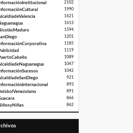
2102
nformaciónInstitucional
1990
nformaciónCultural
1621
lcaldíadeValencia
1613
Naguanagua
1594
NicolásMaduro
1201
SanDiego
1185
nformaciónCorporativa
1119
ublicidad
1089
uertoCabello
1047
lcaldíadeNaguanagua
1042
nformaciónSucesos
921
lcaldíadeSanDiego
893
nformaciónInternacional
891
eisbolVenezolano
866
Guacara
862
iñosyNiñas
Archivos