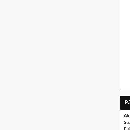
Al
Su
El