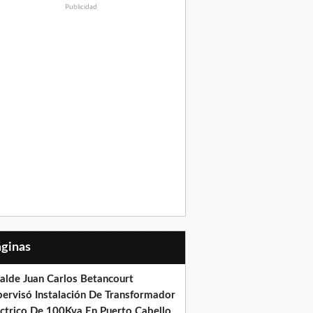
Publicidad
Páginas
calde Juan Carlos Betancourt
pervisó Instalación De Transformador
éctrico De 100Kva En Puerto Cabello