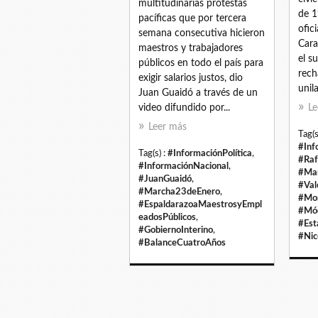
multitudinarias protestas
de 1
pacíficas que por tercera
ofic
semana consecutiva hicieron
Cara
maestros y trabajadores
el s
públicos en todo el país para
rech
exigir salarios justos, dio
unila
Juan Guaidó a través de un
video difundido por...
Le
Leer más
Tag(s
#Inf
Tag(s) :
#InformaciónPolítica
,
#Raf
#InformaciónNacional
,
#Ma
#JuanGuaidó
,
#Val
#Marcha23deEnero
,
#Mo
#EspaldarazoaMaestrosyEmpl
#Mó
eadosPúblicos
,
#Est
#GobiernoInterino
,
#Nic
#BalanceCuatroAños