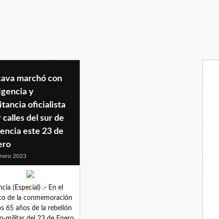
cava marchó con
igencia y
itancia oficialista
 calles del sur de
encia este 23 de
ero
nero 2023
ncia (Especial) .- En el
co de la conmemoración
os 65 años de la rebelión
co-militar del 23 de Enero