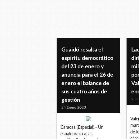
marcha23deenero
Guaidó resalta el
La
espíritu democrático
dir
del 23 de enero y
mil
anuncia para el 26 de
por
enero el balance de
Val
sus cuatro años de
en
23 E
gestión
24 Enero 2023
Vale
mar
Caracas (Especial).- Un
de l
espaldarazo a las
cívi