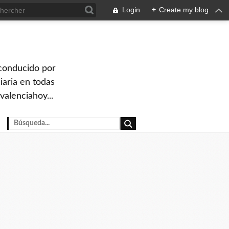
Login
+
Create my blog
 conducido por
iaria en todas
valenciahoy...