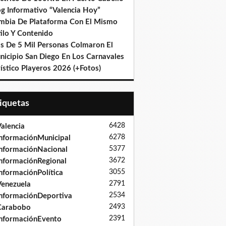
og Informativo “Valencia Hoy”
mbia De Plataforma Con El Mismo
ilo Y Contenido
s De 5 Mil Personas Colmaron El
nicipio San Diego En Los Carnavales
ístico Playeros 2026 (+Fotos)
tiquetas
6428
alencia
6278
nformaciónMunicipal
5377
nformaciónNacional
3672
nformaciónRegional
3055
nformaciónPolítica
2791
enezuela
2534
nformaciónDeportiva
2493
Carabobo
2391
nformaciónEvento