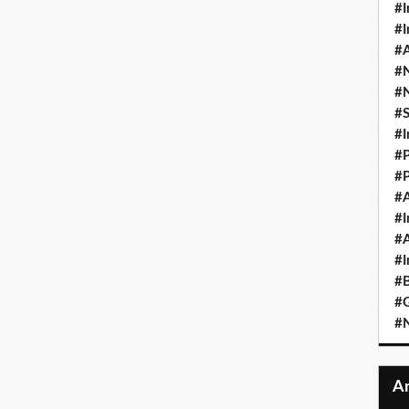
#I
#I
#A
#
#
#
#I
#P
#P
#A
#I
#A
#I
#B
#
#N