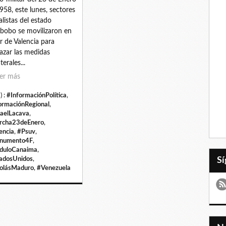
958, este lunes, sectores
ialistas del estado
bobo se movilizaron en
ur de Valencia para
azar las medidas
terales...
er más
) :
#InformaciónPolítica
,
ormaciónRegional
,
aelLacava
,
rcha23deEnero
,
encia
,
#Psuv
,
numento4F
,
duloCanaima
,
adosUnidos
,
olásMaduro
,
#Venezuela