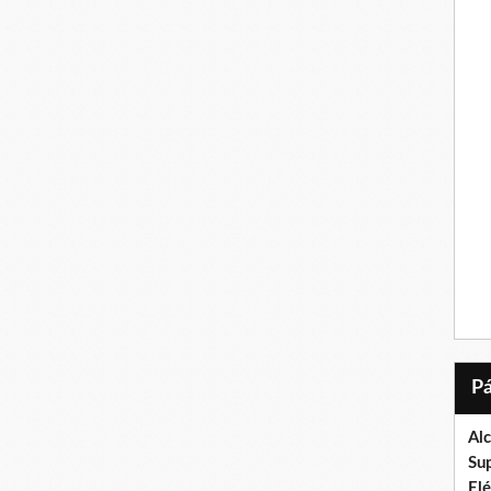
Al
Su
El