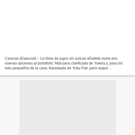
Caracas (Especial).– La línea de jugos sin azúcar añadida suma dos
nuevas opciones al portafolio: Manzana clarificada de Yukery y, para los
más pequeños de la casa, Naranjada de Yuky-Pak, para seguir
acompañando cualquier comida o merienda con nuestros...