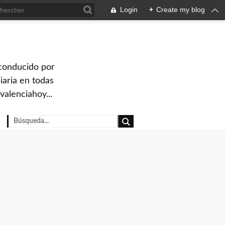
Login
+
Create my blog
 conducido por
iaria en todas
valenciahoy...