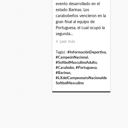
evento desarrollado en el
estado Barinas. Los
carabobeños vencieron en la
gran final al equipo de
Portuguesa, el cual ocupó la
segunda...
Leer más
Tag(s) :
#InformaciónDeportiva
,
#CampeónNacional
,
#SoftbolMasculinoAdulto
,
#Carabobo
,
#Portuguesa
,
#Barinas
,
#LXdelCampeonatoNacionalde
SoftbolMasculino