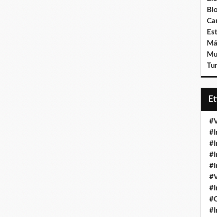
Bl
Ca
Est
Má
Mu
Tur
E
#V
#I
#I
#I
#I
#V
#I
#
#I