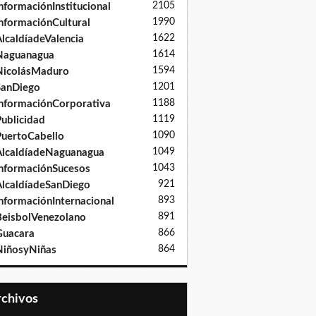
2105
nformaciónInstitucional
1990
nformaciónCultural
1622
lcaldíadeValencia
1614
Naguanagua
1594
NicolásMaduro
1201
SanDiego
1188
nformaciónCorporativa
1119
ublicidad
1090
uertoCabello
1049
lcaldíadeNaguanagua
1043
nformaciónSucesos
921
lcaldíadeSanDiego
893
nformaciónInternacional
891
eisbolVenezolano
866
Guacara
864
iñosyNiñas
Archivos