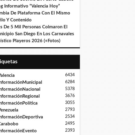
og Informativo “Valencia Hoy”
mbia De Plataforma Con El Mismo
ilo Y Contenido
s De 5 Mil Personas Colmaron El
nicipio San Diego En Los Carnavales
ístico Playeros 2026 (+Fotos)
tiquetas
6434
alencia
6284
nformaciónMunicipal
5378
nformaciónNacional
3676
nformaciónRegional
3055
nformaciónPolítica
2793
enezuela
2534
nformaciónDeportiva
2495
Carabobo
2393
nformaciónEvento