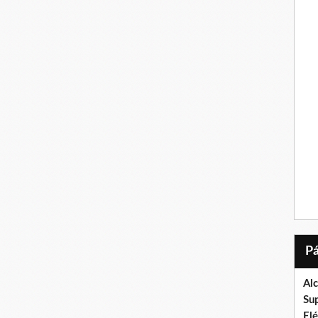
Al
Su
El