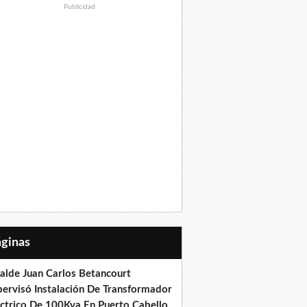
Publicidad
Páginas
calde Juan Carlos Betancourt
pervisó Instalación De Transformador
éctrico De 100Kva En Puerto Cabello