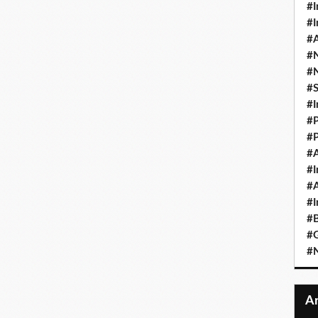
#I
#I
#A
#
#
#
#I
#P
#P
#A
#I
#A
#I
#B
#
#N