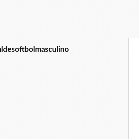
ldesoftbolmasculino