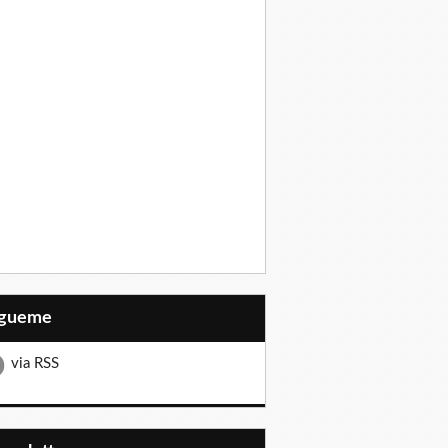
Sígueme
via RSS