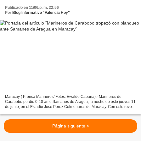
Publicado en 11/06/p. m. 22:56
Por
Blog Informativo "Valencia Hoy"
Maracay ( Prensa Marineros/ Fotos. Ewaldo Cabaña).- Marineros de
Carabobo perdió 0-10 ante Samanes de Aragua, la noche de este jueves 11
de junio, en el Estadio José Pérez Colmenares de Maracay. Con este revés,
los filibusteros vuelven a jugar para .500...
Página siguiente >