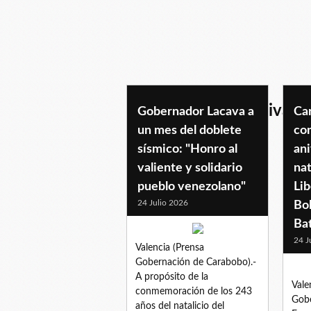
libertadorsimonbolivar
Gobernador Lacava a
Ca
un mes del doblete
co
sísmico: "Honro al
ani
valiente y solidario
nat
pueblo venezolano"
Li
24 Julio 2026
Bol
Bat
24 J
Valencia (Prensa
Gobernación de Carabobo).-
A propósito de la
Vale
conmemoración de los 243
Gobe
años del natalicio del