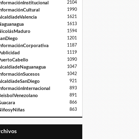
2104
nformaciónInstitucional
1990
nformaciónCultural
1621
lcaldíadeValencia
1613
Naguanagua
1594
NicolásMaduro
1201
SanDiego
1187
nformaciónCorporativa
1119
ublicidad
1090
uertoCabello
1047
lcaldíadeNaguanagua
1042
nformaciónSucesos
921
lcaldíadeSanDiego
893
nformaciónInternacional
891
eisbolVenezolano
866
Guacara
863
iñosyNiñas
Archivos