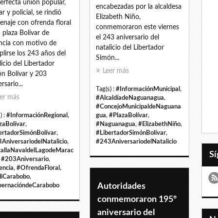
erfecta unión popular,
encabezadas por la alcaldesa
ar y policial, se rindió
Elizabeth Niño,
naje con ofrenda floral
conmemoraron este viernes
a plaza Bolívar de
el 243 aniversario del
ncia con motivo de
natalicio del Libertador
lirse los 243 años del
Simón...
licio del Libertador
Leer más
n Bolívar y 203
rsario...
Tag(s) :
#InformaciónMunicipal
,
er más
#AlcaldíadeNaguanagua
,
#ConcejoMunicipaldeNaguana
) :
#InformaciónRegional
,
gua
,
#PlazaBolívar
,
zaBolívar
,
#Naguanagua
,
#ElizabethNiño
,
ertadorSimónBolívar
,
#LibertadorSimónBolívar
,
AniversariodelNatalicio
,
#243AniversariodelNatalicio
allaNavaldelLagodeMarac
,
#203Aniversario
,
encia
,
#OfrendaFloral
,
iCarabobo
,
Autoridades
ernacióndeCarabobo
conmemoraron 195º
aniversario del