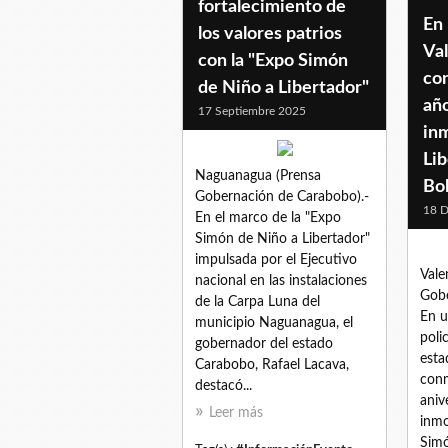
fortalecimiento de
En 
los valores patrios
Va
con la "Expo Simón
co
de Niño a Libertador"
año
17 Septiembre 2025
inm
Li
Naguanagua (Prensa
Bol
Gobernación de Carabobo).-
18 D
En el marco de la "Expo
Simón de Niño a Libertador"
impulsada por el Ejecutivo
Vale
nacional en las instalaciones
Gobe
de la Carpa Luna del
En u
municipio Naguanagua, el
polic
gobernador del estado
esta
Carabobo, Rafael Lacava,
con
destacó...
aniv
Leer más
inmo
Simó