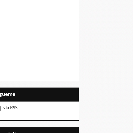
Sígueme
via RSS