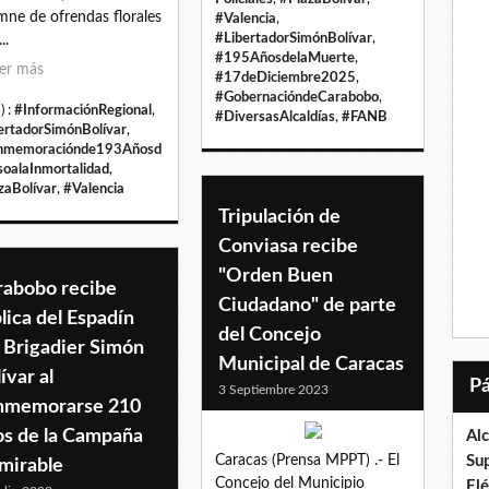
mne de ofrendas florales
#Valencia
,
#LibertadorSimónBolívar
,
..
#195AñosdelaMuerte
,
er más
#17deDiciembre2025
,
#GobernacióndeCarabobo
,
) :
#InformaciónRegional
,
#DiversasAlcaldías
,
#FANB
ertadorSimónBolívar
,
nmemoraciónde193Añosd
soalaInmortalidad
,
zaBolívar
,
#Valencia
Tripulación de
Conviasa recibe
"Orden Buen
rabobo recibe
Ciudadano" de parte
lica del Espadín
del Concejo
 Brigadier Simón
Municipal de Caracas
ívar al
3 Septiembre 2023
nmemorarse 210
os de la Campaña
Al
Caracas (Prensa MPPT) .- El
Su
mirable
Concejo del Municipio
El