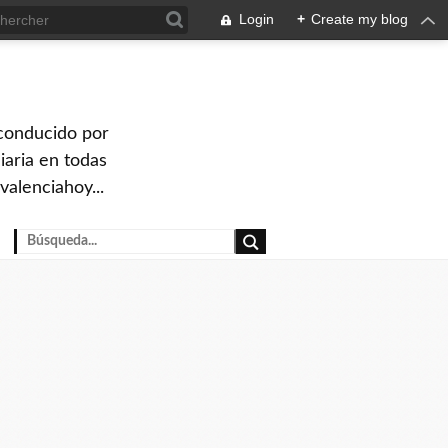
Login
+
Create my blog
 conducido por
iaria en todas
valenciahoy...