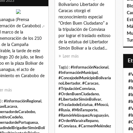
ulio 2023
Bolivariano Libertador de
Bl
Caracas otorgó el
Ca
reconocimiento especial
Est
anagua (Prensa
“Orden Buen Ciudadano” a
rnación de Carabobo) .-
Má
la tripulación de Conviasa
l marco de la
Mu
por lograr el traslado exitoso
emoración de los 210
Tur
de la estatua del Libertador
 de la Campaña
Simón Bolívar a la ciudad...
rable, la tarde de este
Leer más
ngo 20 de julio, se llevó
E
bo en la plaza Bolívar de
Tag(s) :
#InformaciónNacional
,
anagua, el acto de
#InformaciónMunicipal
,
#V
bimiento en Carabobo de
#ConcejodelMunicipioBolivaria
#I
noLibertador
,
#Caracas
,
#I
#TripulaciónConviasa
,
er más
#OrdenBuenCiudadano
,
#I
#LibertadorSimónBolívar
,
) :
#InformaciónRegional
,
#I
#TrasladodeEstatua
,
#Moscú
,
aelLacava
,
#V
#Rusia
,
#MinTansporte
,
ernadordeCarabobo
,
#I
#RamónVelásquezAraguayán
,
mitivoCedeño
,
#OrdenWarairaRepano
,
#
ernadordePortuguesa
,
#Conviasa
,
#CarmenMeléndez
adíndelBrigadierSimónBolí
#I