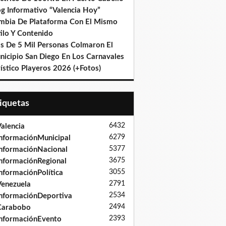
og Informativo “Valencia Hoy”
mbia De Plataforma Con El Mismo
ilo Y Contenido
s De 5 Mil Personas Colmaron El
nicipio San Diego En Los Carnavales
ístico Playeros 2026 (+Fotos)
tiquetas
6432
alencia
6279
nformaciónMunicipal
5377
nformaciónNacional
3675
nformaciónRegional
3055
nformaciónPolítica
2791
enezuela
2534
nformaciónDeportiva
2494
Carabobo
2393
nformaciónEvento