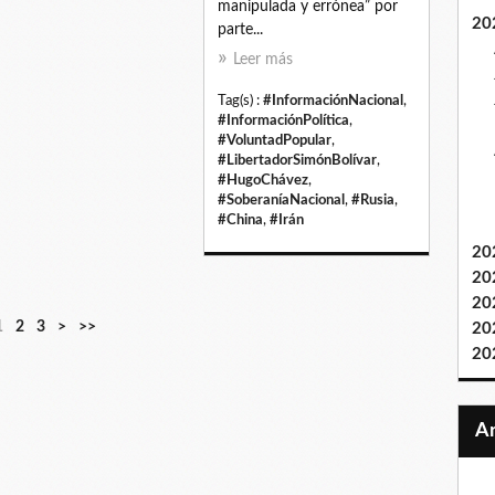
manipulada y errónea” por
20
parte...
Leer más
Tag(s) :
#InformaciónNacional
,
#InformaciónPolítica
,
#VoluntadPopular
,
#LibertadorSimónBolívar
,
#HugoChávez
,
#SoberaníaNacional
,
#Rusia
,
#China
,
#Irán
20
20
20
1
2
3
>
>>
20
20