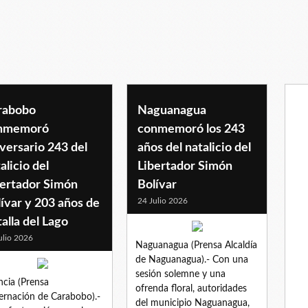
rabobo
Naguanagua
nmemoró
conmemoró los 243
versario 243 del
años del natalicio del
alicio del
Libertador Simón
bertador Simón
Bolívar
24 Julio 2026
ívar y 203 años de
alla del Lago
ulio 2026
Naguanagua (Prensa Alcaldía
de Naguanagua).- Con una
sesión solemne y una
ncia (Prensa
ofrenda floral, autoridades
rnación de Carabobo).-
del municipio Naguanagua,