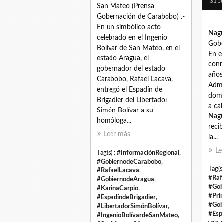
31 J
San Mateo (Prensa
Gobernación de Carabobo) .-
En un simbólico acto
Nagu
celebrado en el Ingenio
Gobe
Bolívar de San Mateo, en el
En e
estado Aragua, el
conm
gobernador del estado
años
Carabobo, Rafael Lacava,
Admi
entregó el Espadín de
domi
Brigadier del Libertador
a ca
Simón Bolívar a su
Nagu
homóloga...
reci
Leer más
la...
Le
Tag(s) :
#InformaciónRegional
,
#GobiernodeCarabobo
,
Tag(s
#RafaelLacava
,
#Raf
#GobiernodeAragua
,
#Gob
#KarinaCarpio
,
#Pri
#EspadíndeBrigadier
,
#Gob
#LibertadorSimónBolívar
,
#Esp
#IngenioBolívardeSanMateo
,