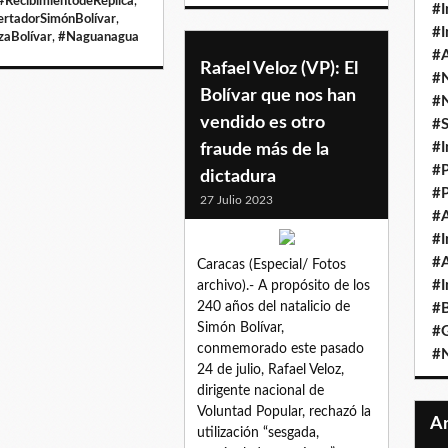
#RecibimientodeRéplica
,
#I
ertadorSimónBolívar
,
#I
zaBolívar
,
#Naguanagua
#A
Rafael Veloz (VP): El
#
Bolívar que nos han
#
vendido es otro
#
#I
fraude más de la
#P
dictadura
#P
27 Julio 2023
#A
#I
#A
Caracas (Especial/ Fotos
#I
archivo).- A propósito de los
240 años del natalicio de
#B
Simón Bolívar,
#
conmemorado este pasado
#N
24 de julio, Rafael Veloz,
dirigente nacional de
Voluntad Popular, rechazó la
utilización “sesgada,