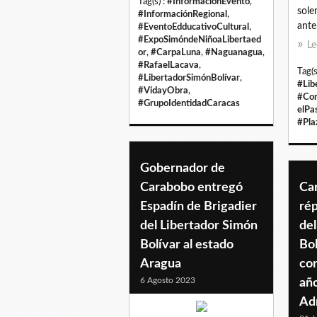
Tag(s) :
#InformaciónEvento
,
sole
#InformaciónRegional
,
ante.
#EventoEdducativoCultural
,
#ExpoSimóndeNiñoaLibertaed
Le
or
,
#CarpaLuna
,
#Naguanagua
,
#RafaelLacava
,
Tag(s
#LibertadorSimónBolívar
,
#Lib
#VidayObra
,
#Co
#GrupoIdentidadCaracas
elPa
#Pla
Gobernador de
Carabobo entregó
Ca
Espadín de Brigadier
rép
del Libertador Simón
del
Bolívar al estado
Bol
Aragua
co
6 Agosto 2023
añ
Ad