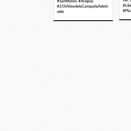
var
,
#SanMateo
,
#Aragua
,
#Lib
#210AñosdelaCampañaAdmir
#Pla
able