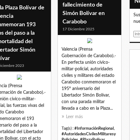
fallecimiento de
la Plaza Bolívar de
Simón Bolívar en
Sus
lencia
Carabobo
nue
nmemoran 193
17 Diciembre 2025
s del paso a la
E
m
ortalidad del
a
bertador Simón
Valencia (Prensa
i
Gobernación de Carabobo).-
ívar
l
En perfecta unión cívico-
iciembre 2023
militar-policial, autoridades
civiles y militares del estado
Carabobo conmemoraron el
ncia (Prensa
195º aniversario del
rnación de Carabobo).-
Libertador Simón Bolívar,
nión cívico-militar-
con una parada militar
ial, las fuerzas vivas del
llevada a cabo en la Plaza...
do Carabobo
Leer más
memoraron el 193
ersario del paso a la
Tag(s) :
#InformaciónRegional
,
rtalidad del Libertador
#AutoridadesCivilesMilitaresy
n Bolívar, con el acto
Policiales
,
#PlazaBolívar
,