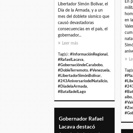
En p
Libertador Simón Bolívar, el
milit
Día de la Armada, y a un
home
mes del doblete sísmico que
en l
causó devastadoras
Vale
consecuencias en el país, el
cump
gobernador...
nata
Leer más
Simó
anive
Tag(s) :
#InformaciónRegional
,
Le
#RafaelLacava
,
#GobernacióndeCarabobo
,
#DobleTerremoto
,
#Venezuela
,
Tag(s
#LibertadorSimónBolívar
,
#Pla
#243AniversariodelNatalicio
,
#Lib
#DíadelaArmada
,
#243
#BatalladelLago
#Bat
aibo
#Val
#Zod
#Gob
Gobernador Rafael
Lacava destacó