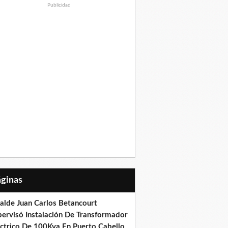
Publicidad
Páginas
calde Juan Carlos Betancourt
pervisó Instalación De Transformador
éctrico De 100Kva En Puerto Cabello