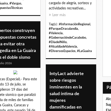
cargada de alegría, sorteos y
uaira
,
#Vargas
,
puestasTécnicas
actividades recreativas...
Leer más
Tag(s) :
#InformaciónRegional
,
#ParqueDraculandia
,
pertos construyen
#Valencia
,
opuestas concretas
#GobernacióndeCarabobo
,
#DíadelNiño
,
a evitar otra
#AlcaldíadeValencia
,
gedia en La Guaira
#DiversosEspacios
,
#LaGuaira
s el doble sismo
ulio 2026
IntyLact advierte
cas (Especial).- Para este
sobre riesgos
do 13 de julio, se
inminentes en la
lieron 19 días del
salud íntima de
ete sísmico que paralizó
Al
ida de miles de familias
mujeres
Su
a Guaira, Caracas y
damnificadas en
El
nda, este pasado 24 de