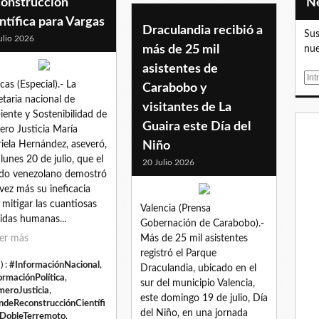
construcción
ntífica para Vargas
Draculandia recibió a
Sus
ulio 2026
más de 25 mil
nue
asistentes de
E
cas (Especial).- La
Carabobo y
m
etaria nacional de
visitantes de La
a
ente y Sostenibilidad de
i
Guaira este Día del
ero Justicia María
l
iela Hernández, aseveró,
Niño
 lunes 20 de julio, que el
20 Julio 2026
do venezolano demostró
vez más su ineficacia
 mitigar las cuantiosas
Valencia (Prensa
idas humanas...
Gobernación de Carabobo).-
er más
Más de 25 mil asistentes
registró el Parque
) :
#InformaciónNacional
,
Draculandia, ubicado en el
ormaciónPolítica
,
sur del municipio Valencia,
meroJusticia
,
este domingo 19 de julio, Día
ndeReconstrucciónCientífi
del Niño, en una jornada
DobleTerremoto
,