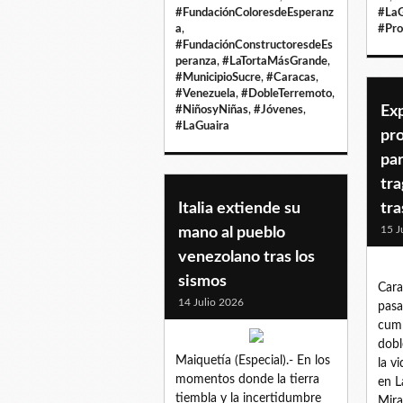
#FundaciónColoresdeEsperanz
#LaG
a
,
#Pro
#FundaciónConstructoresdeEs
peranza
,
#LaTortaMásGrande
,
#MunicipioSucre
,
#Caracas
,
#Venezuela
,
#DobleTerremoto
,
Ex
#NiñosyNiñas
,
#Jóvenes
,
#LaGuaira
pr
par
tra
Italia extiende su
tra
15 J
mano al pueblo
venezolano tras los
sismos
Cara
14 Julio 2026
pasa
cump
dobl
Maiquetía (Especial).- En los
la v
momentos donde la tierra
en L
tiembla y la incertidumbre
Mira