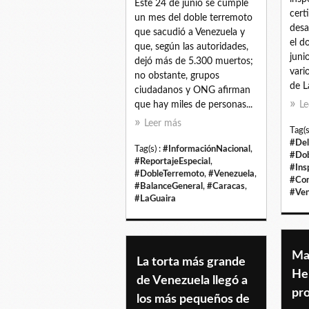
Este 24 de junio se cumple
cert
un mes del doble terremoto
desa
que sacudió a Venezuela y
el d
que, según las autoridades,
juni
dejó más de 5.300 muertos;
vari
no obstante, grupos
de La
ciudadanos y ONG afirman
que hay miles de personas...
Le
Leer más
Tag(s
#Del
Tag(s) :
#InformaciónNacional
,
#Dob
#ReportajeEspecial
,
#Ins
#DobleTerremoto
,
#Venezuela
,
#Con
#BalanceGeneral
,
#Caracas
,
#Ven
#LaGuaira
Ma
La torta más grande
He
de Venezuela llegó a
pr
los más pequeños de