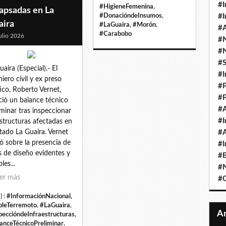
#I
#HigieneFemenina
,
apsadas en La
#DonacióndeInsumos
,
#I
aira
#LaGuaira
,
#Morón
,
#A
#Carabobo
ulio 2026
#
#
#
uaira (Especial).- El
#I
niero civil y ex preso
#P
tico, Roberto Vernet,
#P
ció un balance técnico
#A
iminar tras inspeccionar
#I
estructuras afectadas en
stado La Guaira. Vernet
#A
tó sobre la presencia de
#I
as de diseño evidentes y
#B
les...
#N
er más
#
) :
#InformaciónNacional
,
leTerremoto
,
#LaGuaira
,
peccióndeInfraestructuras
,
anceTécnicoPreliminar
,