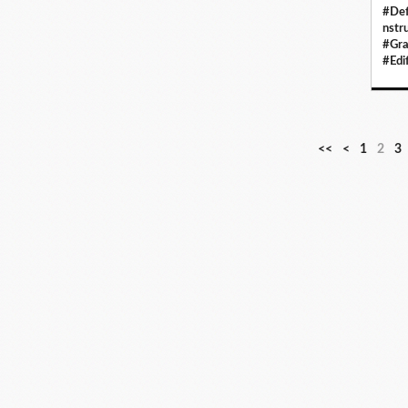
#Def
nstr
#Gra
#Edi
<<
<
1
2
3