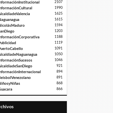
2107
nformaciónInstitucional
1990
nformaciónCultural
1625
lcaldíadeValencia
1615
Naguanagua
1594
NicolásMaduro
1203
SanDiego
1188
nformaciónCorporativa
1119
ublicidad
1091
uertoCabello
1050
lcaldíadeNaguanagua
1046
nformaciónSucesos
921
lcaldíadeSanDiego
894
nformaciónInternacional
891
eisbolVenezolano
868
iñosyNiñas
866
Guacara
Archivos