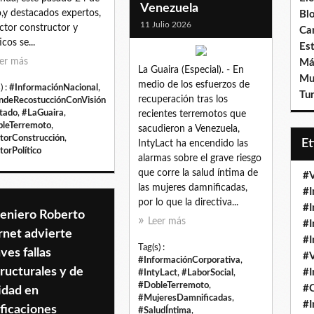
Venezuela
o,y destacados expertos,
Bl
11 Julio 2026
ector constructor y
Ca
icos se...
Est
er más
Má
La Guaira (Especial). - En
Mu
medio de los esfuerzos de
) :
#InformaciónNacional
,
Tur
recuperación tras los
ndeRecostucciónConVisión
tado
,
#LaGuaira
,
recientes terremotos que
leTerremoto
,
sacudieron a Venezuela,
torConstrucción
,
E
IntyLact ha encendido las
torPolítico
alarmas sobre el grave riesgo
que corre la salud íntima de
#V
las mujeres damnificadas,
#I
por lo que la directiva...
#I
geniero Roberto
Leer más
#I
rnet advierte
#I
Tag(s) :
ves fallas
#V
#InformaciónCorporativa
,
ructurales y de
#I
#IntyLact
,
#LaborSocial
,
#DobleTerremoto
,
#
idad en
#MujeresDamnificadas
,
#I
ficaciones
#SaludÍntima
,