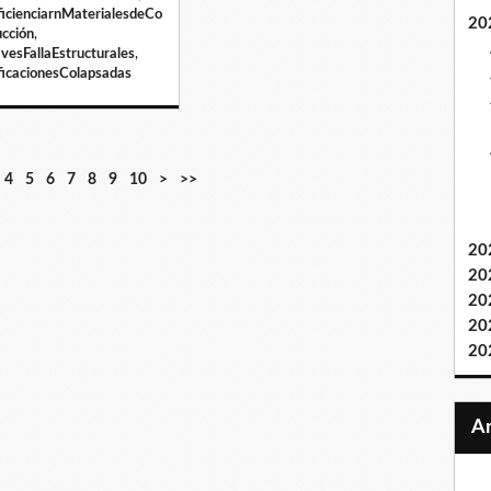
icienciarnMaterialesdeCo
20
ucción
,
vesFallaEstructurales
,
ficacionesColapsadas
4
5
6
7
8
9
10
>
>>
20
20
20
20
20