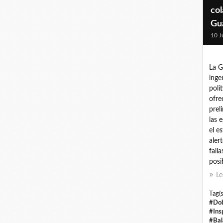
col
Gu
10 J
La G
inge
polí
ofre
prel
las 
el e
aler
fall
posib
Le
Tag(s
#Dob
#Ins
#Bal