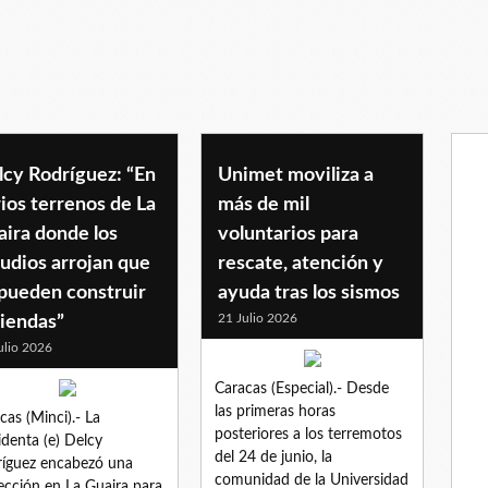
lcy Rodríguez: “En
Unimet moviliza a
ios terrenos de La
más de mil
ira donde los
voluntarios para
udios arrojan que
rescate, atención y
 pueden construir
ayuda tras los sismos
21 Julio 2026
viendas”
ulio 2026
Caracas (Especial).- Desde
las primeras horas
cas (Minci).- La
posteriores a los terremotos
identa (e) Delcy
del 24 de junio, la
íguez encabezó una
comunidad de la Universidad
ección en La Guaira para