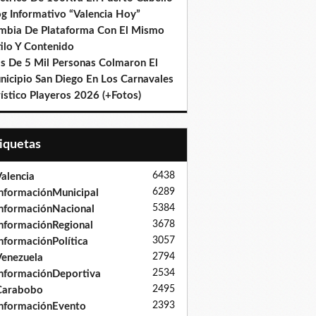
og Informativo “Valencia Hoy”
mbia De Plataforma Con El Mismo
ilo Y Contenido
s De 5 Mil Personas Colmaron El
nicipio San Diego En Los Carnavales
ístico Playeros 2026 (+Fotos)
tiquetas
6438
alencia
6289
nformaciónMunicipal
5384
nformaciónNacional
3678
nformaciónRegional
3057
nformaciónPolítica
2794
enezuela
2534
nformaciónDeportiva
2495
Carabobo
2393
nformaciónEvento