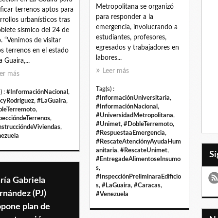
Metropolitana se organizó
ificar terrenos aptos para
para responder a la
rrollos urbanísticos tras
emergencia, involucrando a
oblete sísmico del 24 de
estudiantes, profesores,
o. “Venimos de visitar
egresados y trabajadores en
os terrenos en el estado
labores...
 Guaira,...
Leer más
er más
Tag(s) :
) :
#InformaciónNacional
,
#InformaciónUniversitaria
,
cyRodríguez
,
#LaGuaira
,
#InformaciónNacional
,
leTerremoto
,
#UniversidadMetropolitana
,
peccióndeTerrenos
,
#Unimet
,
#DobleTerremoto
,
struccióndeViviendas
,
#RespuestaaEmergencia
,
ezuela
#RescateAtenciónyAyudaHum
anitaria
,
#RescateUnimet
,
#EntregadeAlimentoseInsumo
s
,
#InspecciónPreliminaraEdificio
ría Gabriela
s
,
#LaGuaira
,
#Caracas
,
rnández (PJ)
#Venezuela
opone plan de