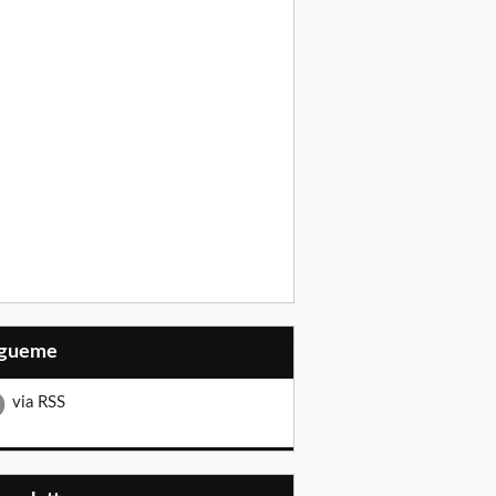
Sígueme
via RSS