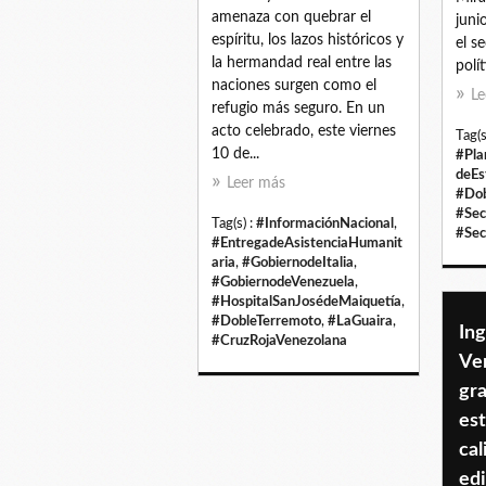
amenaza con quebrar el
juni
espíritu, los lazos históricos y
el s
la hermandad real entre las
polít
naciones surgen como el
Le
refugio más seguro. En un
acto celebrado, este viernes
Tag(s
10 de...
#Pla
deEs
Leer más
#Dob
#Sec
Tag(s) :
#InformaciónNacional
,
#Sec
#EntregadeAsistenciaHumanit
aria
,
#GobiernodeItalia
,
#GobiernodeVenezuela
,
#HospitalSanJosédeMaiquetía
,
#DobleTerremoto
,
#LaGuaira
,
In
#CruzRojaVenezolana
Ve
gra
est
cal
edi