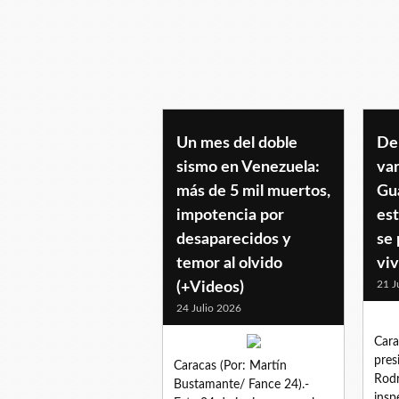
laguaira
Un mes del doble
De
sismo en Venezuela:
var
más de 5 mil muertos,
Gua
impotencia por
est
desaparecidos y
se
temor al olvido
vi
21 J
(+Videos)
24 Julio 2026
Cara
pres
Caracas (Por: Martín
Rodr
Bustamante/ Fance 24).-
insp