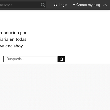
Login
+
Create my blog
 conducido por
iaria en todas
valenciahoy...