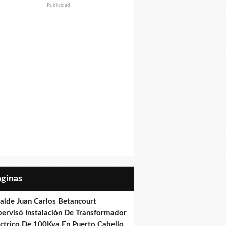
Publicidad
Páginas
calde Juan Carlos Betancourt
pervisó Instalación De Transformador
éctrico De 100Kva En Puerto Cabello