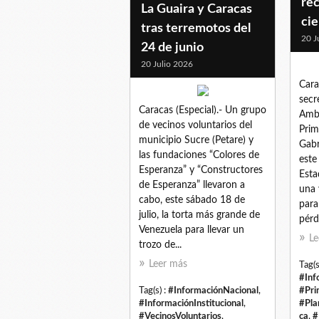
re
La Guaira y Caracas
cie
tras terremotos del
20 J
24 de junio
20 Julio 2026
Cara
secr
Caracas (Especial).- Un grupo
Ambi
de vecinos voluntarios del
Prim
municipio Sucre (Petare) y
Gabr
las fundaciones “Colores de
este
Esperanza” y “Constructores
Esta
de Esperanza” llevaron a
una 
cabo, este sábado 18 de
para
julio, la torta más grande de
pérd
Venezuela para llevar un
Le
trozo de...
Leer más
Tag(s
#Inf
Tag(s) :
#InformaciónNacional
,
#Pri
#InformaciónInstitucional
,
#Pla
#VecinosVoluntarios
,
ca
,
#