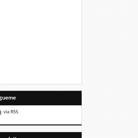
Sígueme
via RSS