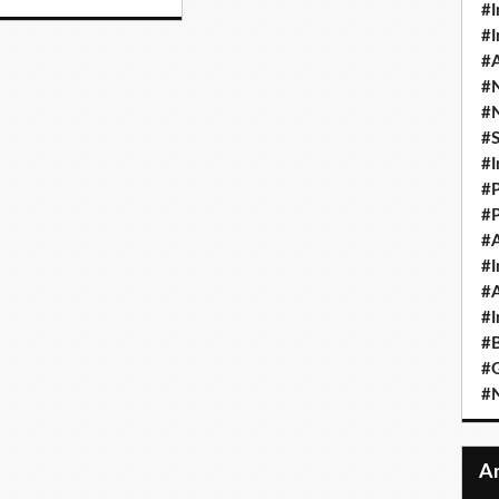
#I
#I
#A
#
#
#
#I
#P
#P
#A
#I
#A
#I
#B
#
#N