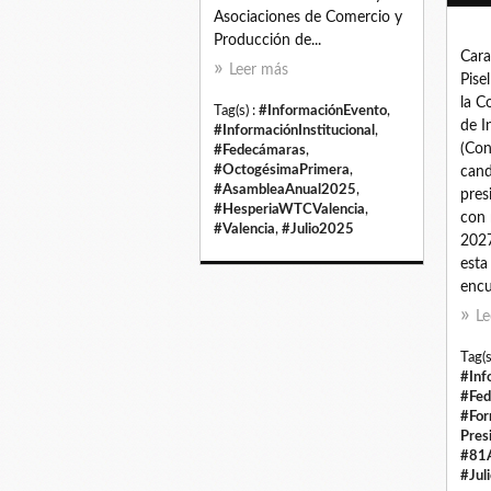
Asociaciones de Comercio y
Producción de...
Cara
Leer más
Pise
la C
Tag(s) :
#InformaciónEvento
,
de I
#InformaciónInstitucional
,
(Con
#Fedecámaras
,
#OctogésimaPrimera
,
cand
#AsambleaAnual2025
,
pres
#HesperiaWTCValencia
,
con 
#Valencia
,
#Julio2025
202
esta
encu
Le
Tag(s
#Inf
#Fed
#For
Pres
#81
#Jul