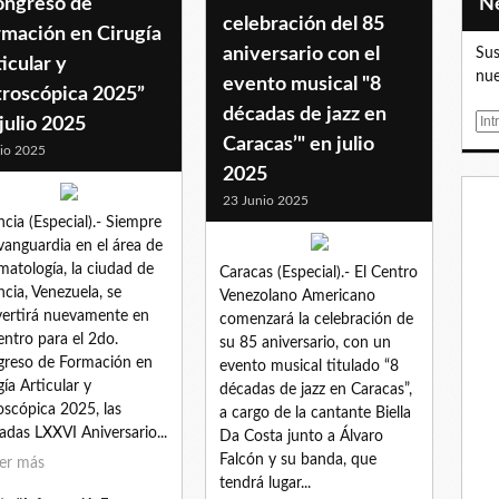
ongreso de
celebración del 85
rmación en Cirugía
aniversario con el
Sus
icular y
nue
evento musical "8
troscópica 2025”
décadas de jazz en
E
julio 2025
Caracas’" en julio
m
lio 2025
a
2025
i
23 Junio 2025
l
ncia (Especial).- Siempre
 vanguardia en el área de
matología, la ciudad de
Caracas (Especial).- El Centro
ncia, Venezuela, se
Venezolano Americano
ertirá nuevamente en
comenzará la celebración de
entro para el 2do.
su 85 aniversario, con un
reso de Formación en
evento musical titulado “8
gía Articular y
décadas de jazz en Caracas”,
oscópica 2025, las
a cargo de la cantante Biella
adas LXXVI Aniversario...
Da Costa junto a Álvaro
Falcón y su banda, que
er más
tendrá lugar...