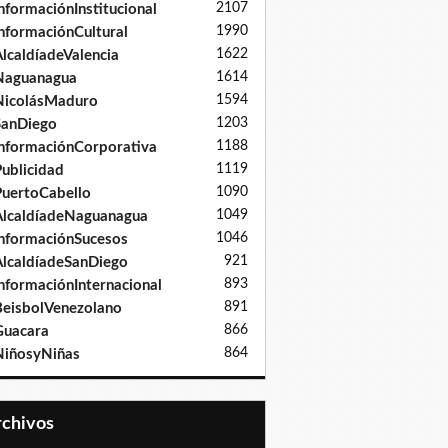
2107
nformaciónInstitucional
1990
nformaciónCultural
1622
lcaldíadeValencia
1614
Naguanagua
1594
NicolásMaduro
1203
SanDiego
1188
nformaciónCorporativa
1119
ublicidad
1090
uertoCabello
1049
lcaldíadeNaguanagua
1046
nformaciónSucesos
921
lcaldíadeSanDiego
893
nformaciónInternacional
891
eisbolVenezolano
866
Guacara
864
iñosyNiñas
Archivos