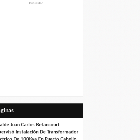
Publicidad
Páginas
calde Juan Carlos Betancourt
pervisó Instalación De Transformador
éctrico De 100Kva En Puerto Cabello