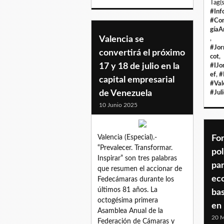
Tag(s
#Inf
#Con
gíaA
Valencia se
,
#Jor
convertirá el próximo
cot
,
17 y 18 de julio en la
#IJo
ef
,
#
capital empresarial
#Val
de Venezuela
#Jul
10 Junio 2025
Valencia (Especial).-
Fo
“Prevalecer. Transformar.
pol
Inspirar” son tres palabras
pa
que resumen el accionar de
ec
Fedecámaras durante los
últimos 81 años. La
bas
octogésima primera
en
Asamblea Anual de la
20 M
Federación de Cámaras y