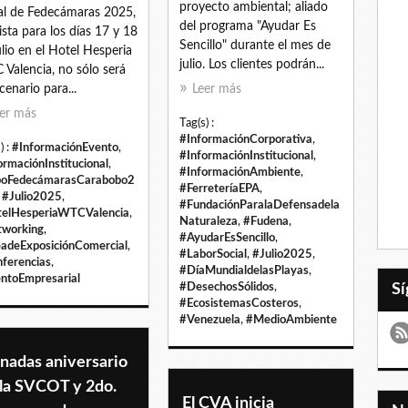
proyecto ambiental; aliado
l de Fedecámaras 2025,
del programa "Ayudar Es
ista para los días 17 y 18
Sencillo" durante el mes de
ulio en el Hotel Hesperia
julio. Los clientes podrán...
Valencia, no sólo será
cenario para...
Leer más
er más
Tag(s) :
#InformaciónCorporativa
,
) :
#InformaciónEvento
,
#InformaciónInstitucional
,
ormaciónInstitucional
,
#InformaciónAmbiente
,
poFedecámarasCarabobo2
#FerreteríaEPA
,
,
#Julio2025
,
#FundaciónParalaDefensadela
elHesperiaWTCValencia
,
Naturaleza
,
#Fudena
,
working
,
#AyudarEsSencillo
,
adeExposiciónComercial
,
#LaborSocial
,
#Julio2025
,
ferencias
,
#DíaMundialdelasPlayas
,
ntoEmpresarial
#DesechosSólidos
,
#EcosistemasCosteros
,
#Venezuela
,
#MedioAmbiente
nadas aniversario
 la SVCOT y 2do.
El CVA inicia