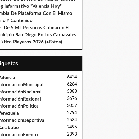
og Informativo “Valencia Hoy”
mbia De Plataforma Con El Mismo
ilo Y Contenido
s De 5 Mil Personas Colmaron El
nicipio San Diego En Los Carnavales
ístico Playeros 2026 (+Fotos)
tiquetas
6434
alencia
6284
nformaciónMunicipal
5383
nformaciónNacional
3676
nformaciónRegional
3057
nformaciónPolítica
2794
enezuela
2534
nformaciónDeportiva
2495
Carabobo
2393
nformaciónEvento