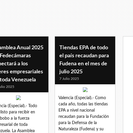
amblea Anual 2025
Tiendas EPA de todo
 Fedecámaras
el país recaudan para
ectará a los
Fudena en el mes de
eres empresariales
julio 2025
7 Julio 2025
 toda Venezuela
ulio 2025
Valencia (Especial).- Como
cada año, todas las tiendas
ncia (Especial).- Todo
EPA a nivel nacional
 listo para recibir en
recaudan para la Fundación
bobo a la fuerza
para la Defensa de la
esarial de toda
Naturaleza (Fudena) y su
zuela. La Asamblea