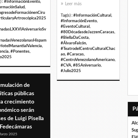
) :
#InformaciónEvento
,
Leer más
ormaciónSalud
,
gresodeFormaciónenCiru
Tag(s) :
#InformaciónCultural
,
rticularyArtroscópica2025
#InformaciónEvento
,
#EventoCultural
,
nadasLXXVIAniversarioSv
#80DécadasdeJazzenCaracas
,
#BiellaDaCosta
,
rnadasVenezolanasHispam
#ÁlvaroFalcón
,
HotelManantialValencia
,
#TeatrodelCentroCulturalChac
encia
,
#Ponentes
,
ao
,
#Caracas
,
io2025
#CentroVenezolanoAmericano
,
#CVA
,
#85Aniversario
,
#Julio2025
rmulación de
íticas públicas
ra crecimiento
onómico serán
es de Luigi Pisella
Al
 Fedecámaras
Su
arzo 2025
El