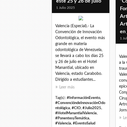
este 25 y 26 de julio
“C
1 Julio 2025
Fo
Art
Ar
Valencia (Especial).- La
en 
Convención de Innovación
Odontológica, el evento más
1 Ju
grande en materia
odontológica de Venezuela,
se llevará a cabo los días 25
Vale
y 26 de julio en el Hotel
a la
Manantial, ubicado en
trau
Valencia, estado Carabobo.
Vale
Dirigido a estudiantes...
conv
epic
Leer más
Cong
Tag(s) :
#InformaciónEvento
,
Ciru
#ConvencióndeInnovaciónOdo
Artr
ntológica
,
#CIO
,
#Julio2025
,
Jorn
#HotelManantialValencia
,
Le
#PonentesyTemática
,
#Valencia
,
#EventoSalud