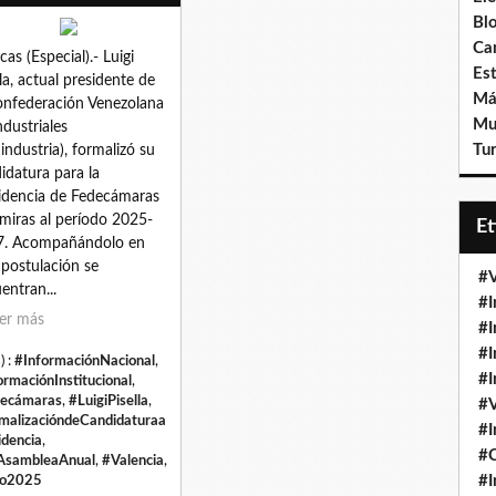
Bl
Ca
cas (Especial).- Luigi
Est
lla, actual presidente de
Má
onfederación Venezolana
Mu
ndustriales
Tur
industria), formalizó su
idatura para la
idencia de Fedecámaras
miras al período 2025-
E
7. Acompañándolo en
 postulación se
#V
entran...
#I
er más
#I
#I
) :
#InformaciónNacional
,
#I
ormaciónInstitucional
,
ecámaras
,
#LuigiPisella
,
#V
malizacióndeCandidaturaa
#I
idencia
,
#
AsambleaAnual
,
#Valencia
,
#I
io2025