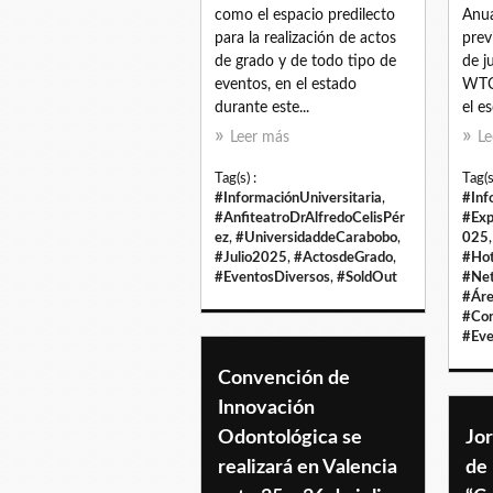
como el espacio predilecto
Anua
para la realización de actos
prev
de grado y de todo tipo de
de j
eventos, en el estado
WTC 
durante este...
el es
Leer más
Le
Tag(s) :
Tag(s
#InformaciónUniversitaria
,
#Inf
#AnfiteatroDrAlfredoCelisPér
#Ex
ez
,
#UniversidaddeCarabobo
,
025
#Julio2025
,
#ActosdeGrado
,
#Hot
#EventosDiversos
,
#SoldOut
#Net
#Áre
#Con
#Eve
Convención de
Innovación
Odontológica se
Jor
realizará en Valencia
de