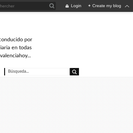
Login
+
Create my blog
 conducido por
iaria en todas
valenciahoy...