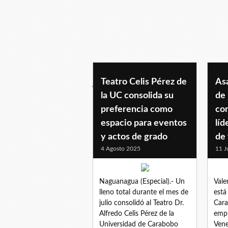
julio2025
Teatro Celis Pérez de
As
la UC consolida su
de
preferencia como
con
espacio para eventos
líd
y actos de grado
de
4 Agosto 2025
11 J
Naguanagua (Especial).- Un
Vale
lleno total durante el mes de
está
julio consolidó al Teatro Dr.
Cara
Alfredo Celis Pérez de la
empr
Universidad de Carabobo
Vene