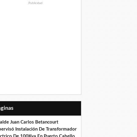
Publicidad
Páginas
calde Juan Carlos Betancourt
pervisó Instalación De Transformador
éctrico De 100Kva En Puerto Cabello