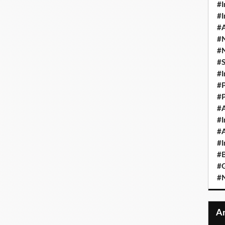
#I
#I
#A
#
#
#
#I
#P
#P
#A
#I
#A
#I
#B
#
#N