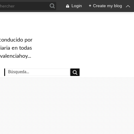
Login
+
Create my blog
 conducido por
iaria en todas
valenciahoy...