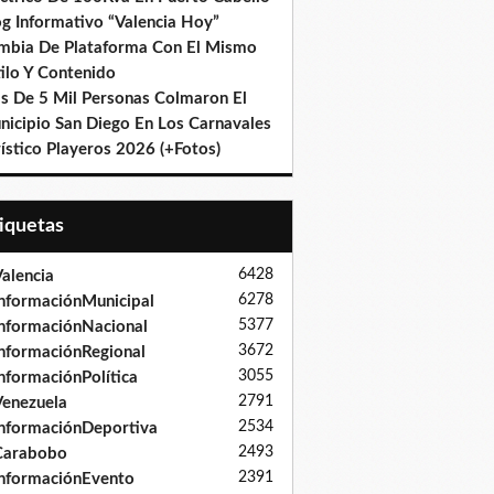
og Informativo “Valencia Hoy”
mbia De Plataforma Con El Mismo
ilo Y Contenido
s De 5 Mil Personas Colmaron El
nicipio San Diego En Los Carnavales
ístico Playeros 2026 (+Fotos)
tiquetas
6428
alencia
6278
nformaciónMunicipal
5377
nformaciónNacional
3672
nformaciónRegional
3055
nformaciónPolítica
2791
enezuela
2534
nformaciónDeportiva
2493
Carabobo
2391
nformaciónEvento