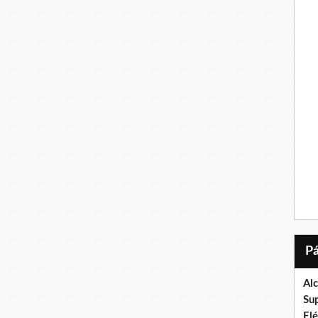
Al
Su
El