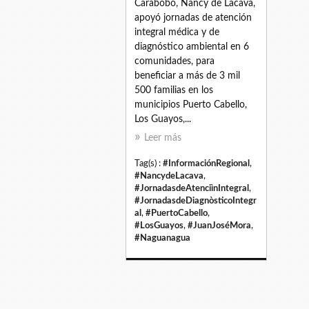
Carabobo, Nancy de Lacava,
apoyó jornadas de atención
integral médica y de
diagnóstico ambiental en 6
comunidades, para
beneficiar a más de 3 mil
500 familias en los
municipios Puerto Cabello,
Los Guayos,...
Leer más
Tag(s) :
#InformaciónRegional
,
#NancydeLacava
,
#JornadasdeAtenciìnIntegral
,
#JornadasdeDiagnòsticoIntegr
al
,
#PuertoCabello
,
#LosGuayos
,
#JuanJoséMora
,
#Naguanagua