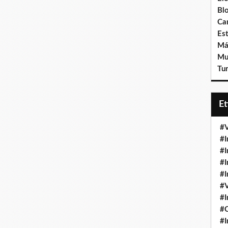
Bl
Ca
Est
Má
Mu
Tur
E
#V
#I
#I
#I
#I
#V
#I
#
#I