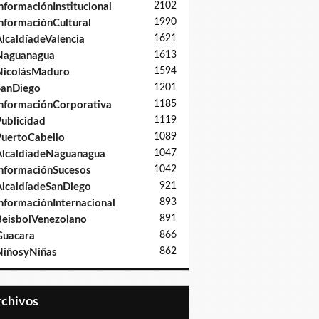
2102
nformaciónInstitucional
1990
nformaciónCultural
1621
lcaldíadeValencia
1613
Naguanagua
1594
NicolásMaduro
1201
SanDiego
1185
nformaciónCorporativa
1119
ublicidad
1089
uertoCabello
1047
lcaldíadeNaguanagua
1042
nformaciónSucesos
921
lcaldíadeSanDiego
893
nformaciónInternacional
891
eisbolVenezolano
866
Guacara
862
iñosyNiñas
Archivos