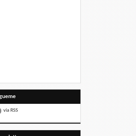
Sígueme
via RSS