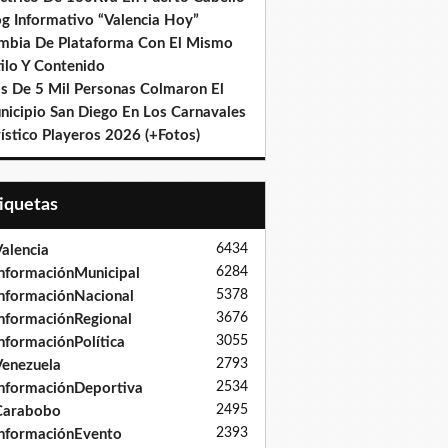
og Informativo “Valencia Hoy”
mbia De Plataforma Con El Mismo
ilo Y Contenido
s De 5 Mil Personas Colmaron El
nicipio San Diego En Los Carnavales
ístico Playeros 2026 (+Fotos)
tiquetas
6434
alencia
6284
nformaciónMunicipal
5378
nformaciónNacional
3676
nformaciónRegional
3055
nformaciónPolítica
2793
enezuela
2534
nformaciónDeportiva
2495
Carabobo
2393
nformaciónEvento