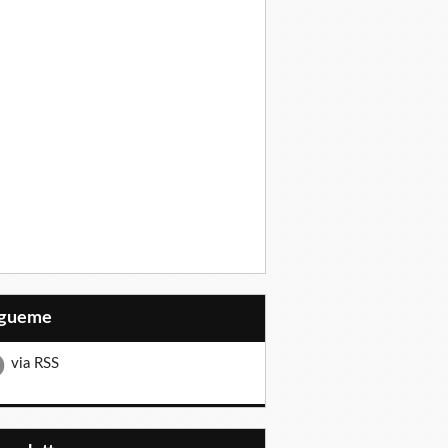
Sígueme
via RSS