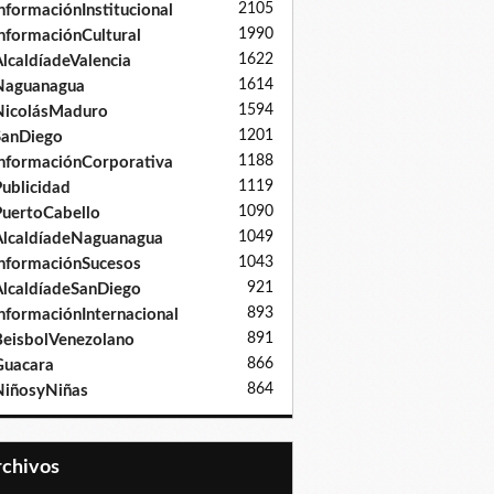
2105
nformaciónInstitucional
1990
nformaciónCultural
1622
lcaldíadeValencia
1614
Naguanagua
1594
NicolásMaduro
1201
SanDiego
1188
nformaciónCorporativa
1119
ublicidad
1090
uertoCabello
1049
lcaldíadeNaguanagua
1043
nformaciónSucesos
921
lcaldíadeSanDiego
893
nformaciónInternacional
891
eisbolVenezolano
866
Guacara
864
iñosyNiñas
Archivos