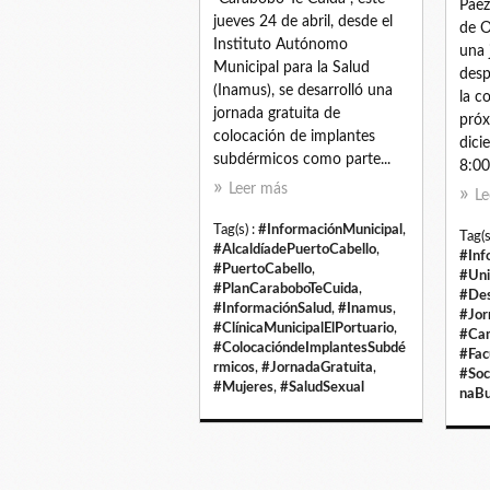
Páez
jueves 24 de abril, desde el
de O
Instituto Autónomo
una 
Municipal para la Salud
desp
(Inamus), se desarrolló una
la c
jornada gratuita de
próx
colocación de implantes
dici
subdérmicos como parte...
8:00
Leer más
Le
Tag(s) :
#InformaciónMunicipal
,
Tag(s
#AlcaldíadePuertoCabello
,
#Inf
#PuertoCabello
,
#Uni
#PlanCaraboboTeCuida
,
#Des
#InformaciónSalud
,
#Inamus
,
#Jor
#ClínicaMunicipalElPortuario
,
#Ca
#ColocacióndeImplantesSubdé
#Fac
rmicos
,
#JornadaGratuita
,
#Soc
#Mujeres
,
#SaludSexual
naBu