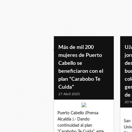
jornadagratuita
Más de mil 200
UJ
mujeres de Puerto
jor
Cabello se
des
beneficiaron con el
buc
plan “Carabobo Te
col
Cuida”
gen
27 Abril 2025
de
20 N
Puerto Cabello (Prensa
Alcaldía ).- Dando
San 
continuidad al plan
Univ
“Carabobo Te Cuida”, este