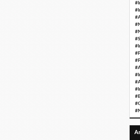
#I
#I
#A
#
#
#
#I
#P
#P
#A
#I
#A
#I
#B
#
#N