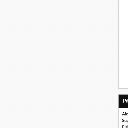
Al
Su
El