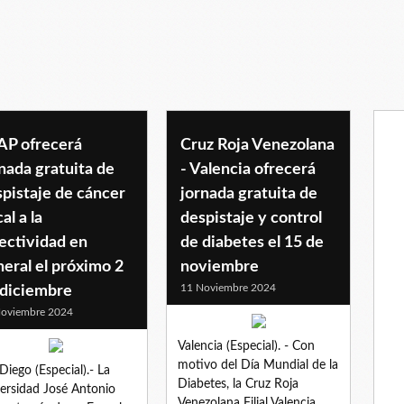
AP ofrecerá
Cruz Roja Venezolana
nada gratuita de
- Valencia ofrecerá
pistaje de cáncer
jornada gratuita de
al a la
despistaje y control
ectividad en
de diabetes el 15 de
eral el próximo 2
noviembre
11 Noviembre 2024
 diciembre
oviembre 2024
Valencia (Especial). - Con
motivo del Día Mundial de la
Diego (Especial).- La
Diabetes, la Cruz Roja
ersidad José Antonio
Venezolana Filial Valencia