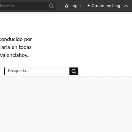
Login
+
Create my blog
 conducido por
iaria en todas
valenciahoy...