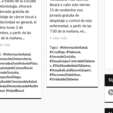
, a través de su Escuela
llevará a cabo este viernes
dontología, ofrecerá
15 de noviembre una
jornada gratuita de
jornada gratuita de
istaje de cáncer bucal a
despistaje y control de esta
olectividad en general, el
enfermedad, a partir de las
imo lunes 2 de
7:00 de la mañana, en...
embre, a partir de las
 de la mañana,...
Leer más
er más
Tag(s) :
#InformaciónSalud
,
#CruzRoja
,
#Valencia
,
) :
#InformaciónSalud
,
#JornadaGratuita
,
ormaciónUniversitaria
,
#DespistajeyControldeDiábete
versidadJoséAntonioPáez
,
s
,
#DíaMundialdelaDiábetes
,
pistajedeCáncerBucal
,
#HospitalLuisBlancoGásperi
,
nadaGratuita
,
#PersonasDiabéticas
,
mpusSanDiego
,
#UnidaddeDiábetes
ultaddeCienciasdelaSalud
,
iedadVenezolanadeMedini
cal
,
#SaludBucal