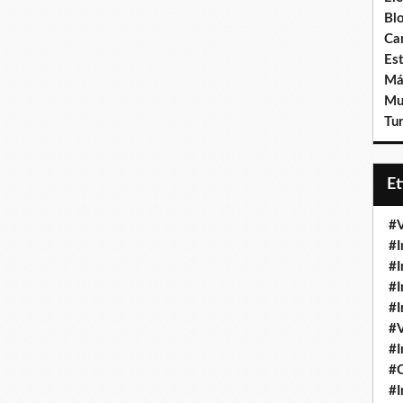
Bl
Ca
Est
Má
Mu
Tur
E
#V
#I
#I
#I
#I
#V
#I
#
#I