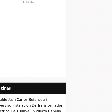
Publicidad
Páginas
calde Juan Carlos Betancourt
pervisó Instalación De Transformador
éctrico De 100Kva En Puerto Cabello