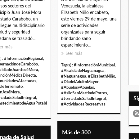
rsos sectores del
Venezuela, la alcaldesa
cipio Juan José Mora
Elizabeth Niño encabezó,
estado Carabobo, un
este viernes 29 de mayo, una
liegue multidisciplinario
serie de actividades
alud y seguridad
organizadas para seguir
adana se trasladó...
brindando sano
esparcimiento...
er más
Leer más
) :
#InformaciónRegional
,
ernacióndeCarabobo
,
Tag(s) :
#InformaciónMunicipal
,
aldíadeJuanJoséMora
,
#AlcaldíadeNaguanagua
,
nciónMédicaDirecta
,
#Naguanagua
,
#ElizabethNiño
,
unidadesAfectadas
,
#DíadelAdultoMayor
,
leTerremoto
,
#AbuelosyAbuelas
,
anJoséMora
,
#AsiloSanMartíndePorres
,
nadadeSaludIntegral
,
#JornadadeSaludIntegral
,
stecimientodeAguaPotabl
#ActividadesRecreativas
Más de 300
rnada de Salud