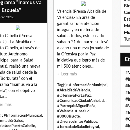
ograma "Inamus va
Bl
a Escuela"
Valencia (Prensa Alcaldía de
Ca
rzo 2026
Valencia).- En aras de
Est
garantizar una atención
Má
integral y en materia de
Mu
to Cabello (Prensa
salud a todos, este pasado
Tur
ldía).- La Alcaldía de
sábado 21 de marzo, se llevó
to Cabello, a través del
a cabo una nueva jornada de
ituto Autónomo
la Ofensiva por la Paz,
E
cipal para la Salud
iniciativa que logró más de
mus), realizó una nueva
mil 500 atenciones...
ada de salud desde la
#V
Leer más
“Borburata” con el
#I
rama "Inamus va a la
Tag(s) :
#InformaciónMunicipal
,
#I
#AlcaldíadeValencia
,
ela", con el objetivo
#I
#OfensivaPorLaPaz
,
ar...
#I
#ComunidadCiudadAnhelada
,
er más
#V
#ParroquiaMiguelPeña
,
#Valencia
,
#Insalud
,
#I
) :
#InformaciónMunicipal
,
#0800Bigote
,
#
ormaciónSalud
,
#DiversosEntesPúblicos
,
#I
aldíadePuertoCabello
,
#JornadadeSaludIntegral
,