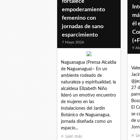
fortalece
Int
empoderamiento
má
femenino con
él 
jornadas de sano
Co
esparcimiento
(+F
7 Mayo 2026
9 Ab
Naguanagua (Prensa Alcaldía
Vale
de Naguanagua)– En un
Jaci
ambiente rodeado de
@jac
naturaleza y espiritualidad, la
27 d
alcaldesa Elizabeth Niño
parr
lideró un emotivo encuentro
Bosc
de mujeres en las
El C
instalaciones del Jardín
se c
Botánico de Naguanagua,
de u
jornada diseñada como un
Jorn
espacio...
Le
Leer más