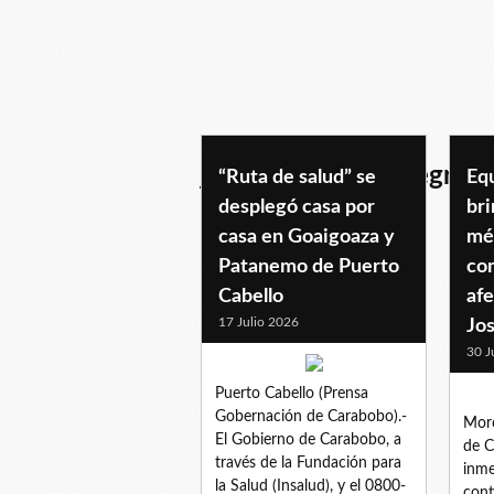
jornadadesaludintegral
“Ruta de salud” se
Equ
desplegó casa por
br
casa en Goaigoaza y
mé
Patanemo de Puerto
co
Cabello
afe
17 Julio 2026
Jo
30 J
Puerto Cabello (Prensa
Gobernación de Carabobo).-
Moró
El Gobierno de Carabobo, a
de C
través de la Fundación para
inme
la Salud (Insalud), y el 0800-
cont