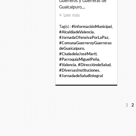
Guerreros y Guerreras de
Guaicaipuro,...
Leer más
Tag(s) :
#InformaciónMunicipal
,
#AlcaldíadeValencia
,
#JornadaOfensivaPorLaPaz
,
#ComunaGuerreroyGuerreras
deGuaicaipuro
,
#CiudadelaJoséMarti
,
#ParroquiaMiguelPeña
,
#Valencia
,
#DireccióndeSalud
,
#DiversasInstituciones
,
#JornadadeSaludIntegral
1
2