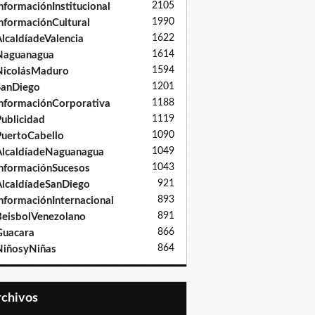
2105
nformaciónInstitucional
1990
nformaciónCultural
1622
lcaldíadeValencia
1614
Naguanagua
1594
NicolásMaduro
1201
SanDiego
1188
nformaciónCorporativa
1119
ublicidad
1090
uertoCabello
1049
lcaldíadeNaguanagua
1043
nformaciónSucesos
921
lcaldíadeSanDiego
893
nformaciónInternacional
891
eisbolVenezolano
866
Guacara
864
iñosyNiñas
Archivos