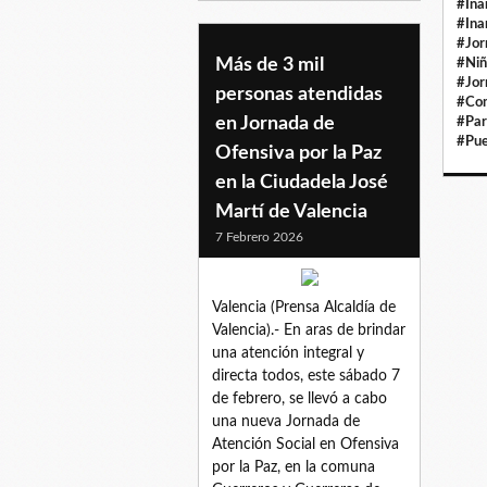
#In
#Ina
#Jor
Más de 3 mil
#Niñ
#Jor
personas atendidas
#Com
en Jornada de
#Par
#Pue
Ofensiva por la Paz
en la Ciudadela José
Martí de Valencia
7 Febrero 2026
Valencia (Prensa Alcaldía de
Valencia).- En aras de brindar
una atención integral y
directa todos, este sábado 7
de febrero, se llevó a cabo
una nueva Jornada de
Atención Social en Ofensiva
por la Paz, en la comuna