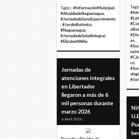
Tag(s
Tag(s) :
#InformaciónMunicipal
,
#Inf
#AlcaldíadeNaguanagua
,
#Lab
#JornadadeSanoEsparcimiento
#Com
,
#JardínBotánico
,
nBos
#Naguanagua
,
#Div
#JornadadeSaludIntegral
,
as
,
#ElizabethNiño
#Soc
naIn
#Cár
co
,
#Soc
Jornadas de
olog
atenciones integrales
#Jor
en Libertador
llegaron a más de 6
mil personas durante
Niñ
marzo 2026
U.E
6 Abril 2026
Pu
ben