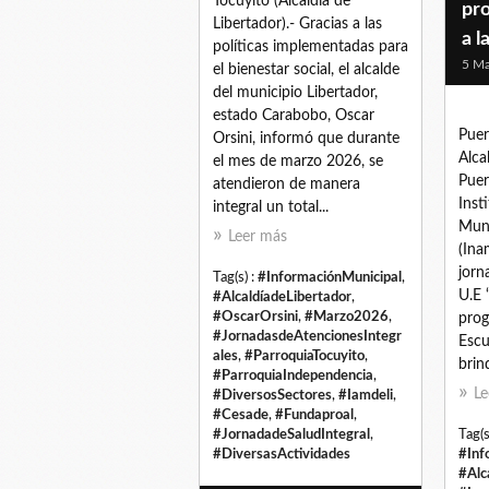
Tocuyito (Alcaldía de
pr
Libertador).- Gracias a las
a l
políticas implementadas para
5 Ma
el bienestar social, el alcalde
del municipio Libertador,
estado Carabobo, Oscar
Puer
Orsini, informó que durante
Alca
el mes de marzo 2026, se
Puer
atendieron de manera
Inst
integral un total...
Muni
Leer más
(Ina
jorn
Tag(s) :
#InformaciónMunicipal
,
U.E 
#AlcaldíadeLibertador
,
#OscarOrsini
,
#Marzo2026
,
prog
#JornadasdeAtencionesIntegr
Escu
ales
,
#ParroquiaTocuyito
,
brind
#ParroquiaIndependencia
,
Le
#DiversosSectores
,
#Iamdeli
,
#Cesade
,
#Fundaproal
,
#JornadadeSaludIntegral
,
Tag(s
#DiversasActividades
#Inf
#Alc