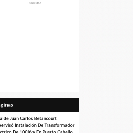
Publicidad
Páginas
calde Juan Carlos Betancourt
pervisó Instalación De Transformador
éctrico De 100Kva En Puerto Cabello