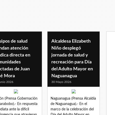
ipos de salud
Alcaldesa Elizabeth
indan atención
Niño desplegó
dica directa en
jornada de salud y
munidades
recreación para Día
ctadas de Juan
del Adulto Mayor en
sé Mora
Naguanagua
unio 2026
30 Mayo 2026
n (Prensa Gobernación
Naguanagua (Prensa Alcaldía
arabobo).- En respuesta
de Naguanagua).- En el
diata ante la difícil
marco de la celebración del
ingencia que atraviesan
Día del Adulto Mayor en