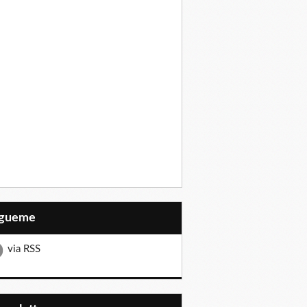
Sígueme
via RSS