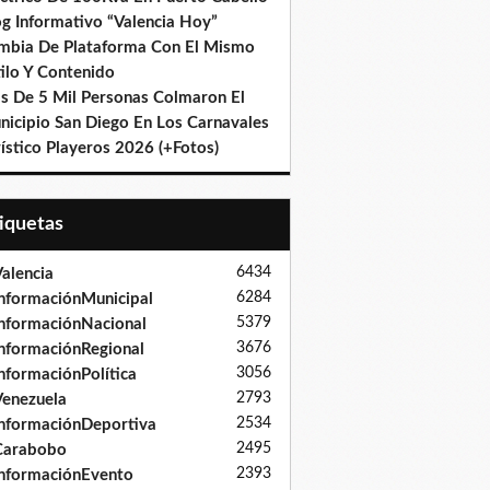
og Informativo “Valencia Hoy”
mbia De Plataforma Con El Mismo
ilo Y Contenido
s De 5 Mil Personas Colmaron El
nicipio San Diego En Los Carnavales
ístico Playeros 2026 (+Fotos)
tiquetas
6434
alencia
6284
nformaciónMunicipal
5379
nformaciónNacional
3676
nformaciónRegional
3056
nformaciónPolítica
2793
enezuela
2534
nformaciónDeportiva
2495
Carabobo
2393
nformaciónEvento