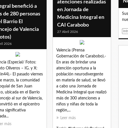
atenciones realizadas
egral benefició a
en Jornada de
s de 280 personas
Sus
Medicina Integral en
nue
el Barrio El
CAI Carabobo
ncejo de Valencia
E
27 Abril 2026
otos)
m
a
ril 2026
i
Valencia (Prensa
l
Gobernación de Carabobo).-
ncia (Especial/ Fotos:
En aras de brindar una
nto Oliveros – IG. y X:
atención oportuna a la
in44).- El pasado viernes
población neurodivergente
e marzo, la comunidad
en materia de salud, se llevó
oquial de San Juan
a cabo una Jornada de
o, ubicada en el Barrio
Medicina Integral que realizó
oncejo al sur de Valencia,
más de 300 atenciones a
onvirtió en el epicentro
niños y niñas de toda la
na significativa
región,...
ada...
Leer más
er más