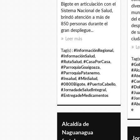
Bigote en articulación con el
dive
Sistema Nacional de Salud,
muni
brindó atención a más de
del 
850 personas durante el
desp
gran despliegue...
de s
Leer más
ciud
Le
Tag(s) :
#InformaciónRegional
,
#InformaciónSalud
,
Tag(s
#RutaSalud
,
#CasaPorCasa
,
#Gob
#ParroquiaGoaigoaza
,
#Alc
#ParroquiaPatanemo
,
#Ate
#Insalud
,
#MinSalud
,
#Com
#0800Bigote
,
#PuertoCabello
,
#Dob
#JornadadeSaludIntegral
,
#Ju
#EntregadeMedicamentos
#Jor
#Aba
e
Alcaldía de
Naguanagua
Jo