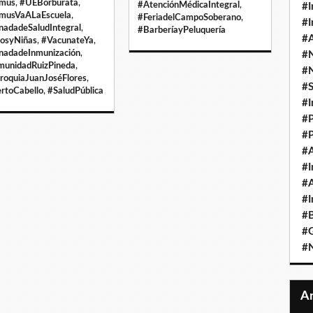
amus
,
#UEBorburata
,
#AtenciónMédicaIntegral
,
#I
musVaALaEscuela
,
#FeriadelCampoSoberano
,
#I
nadadeSaludIntegral
,
#BarberíayPeluquería
#A
osyNiñas
,
#VacunateYa
,
nadadeInmunización
,
#
unidadRuizPineda
,
#
roquiaJuanJoséFlores
,
#
rtoCabello
,
#SaludPública
#I
#P
#P
#A
#I
#A
#I
#B
#
#N