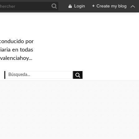
Login
+
Create my blog
 conducido por
iaria en todas
valenciahoy...