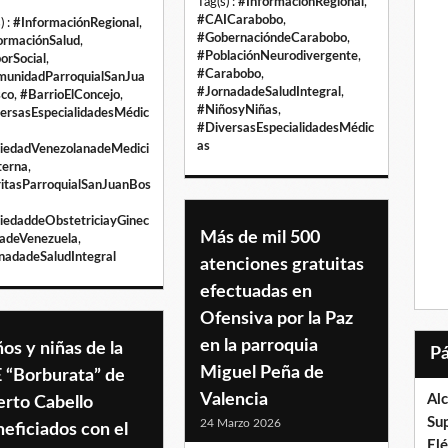
Tag(s) :
#InformaciónRegional
,
#CAICarabobo
,
) :
#InformaciónRegional
,
#GobernacióndeCarabobo
,
ormaciónSalud
,
#PoblaciónNeurodivergente
,
orSocial
,
#Carabobo
,
unidadParroquialSanJua
#JornadadeSaludIntegral
,
co
,
#BarrioElConcejo
,
#NiñosyNiñas
,
ersasEspecialidadesMédic
#DiversasEspecialidadesMédic
as
iedadVenezolanadeMedici
terna
,
itasParroquialSanJuanBos
iedaddeObstetriciayGinec
Más de mil 500
íadeVenezuela
,
nadadeSaludIntegral
atenciones gratuitas
efectuadas en
Ofensiva por la Paz
en la parroquia
os y niñas de la
Miguel Peña de
 “Borburata” de
Valencia
Al
erto Cabello
Su
24 Marzo 2026
eficiados con el
El