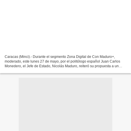
Caracas (Minci).- Durante el segmento Zona Digital de Con Maduro+,
moderado, este lunes 27 de mayo, por el politólogo español Juan Carlos
Monedero, el Jefe de Estado, Nicolás Maduro, reiteró su propuesta a un
gran diálogo por la estabilidad y la paz del...