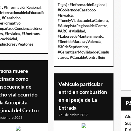
Tag(s) :
#InformaciónRegional
,
) :
#InformaciónRegional
,
#GobiernodeCarabobo
,
InternacionaldelaEducació
#Invialca
,
,
#Carabobo
,
#TunelyViaductodeLaCabrera
,
lerFormativo
,
#AutopistaRegionaldelCentro
,
pañadeConcienciaciónen
#ARC
,
#Vialidad
,
es
,
#Invialca
,
#Unetrans
,
#LaboresdeMantenimiento
,
caciónVial
,
#SentidoMaracayValencia
,
ductoresyPeatones
#30deSeptiembre
,
#GarantizarMovilidaddeCondu
ctores
,
#CanaldeContraflujo
rsona muere
lcinada como
Vehículo particular
nsecuencia de
entró en combustión
ho vial ocurrido
en el peaje de La
la Autopista
Entrada
ional del Centro
25 Diciembre 2023
Al
iciembre 2023
Su
El