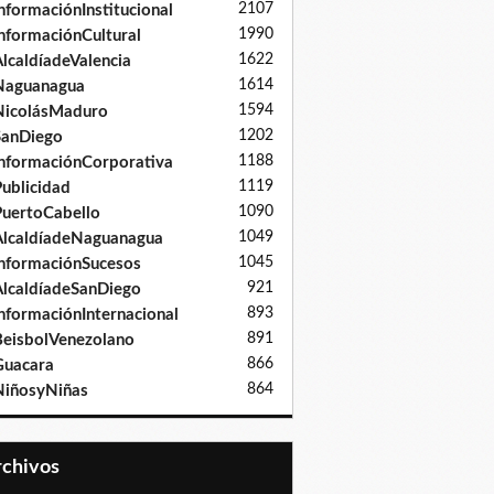
2107
nformaciónInstitucional
1990
nformaciónCultural
1622
lcaldíadeValencia
1614
Naguanagua
1594
NicolásMaduro
1202
SanDiego
1188
nformaciónCorporativa
1119
ublicidad
1090
uertoCabello
1049
lcaldíadeNaguanagua
1045
nformaciónSucesos
921
lcaldíadeSanDiego
893
nformaciónInternacional
891
eisbolVenezolano
866
Guacara
864
iñosyNiñas
Archivos