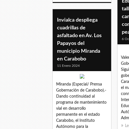
Edu
tal
ca
Invialca despliega
co
cuadrillas de
pe
asfaltado en Av. Los
6 Oc
Papayos del
municipio Miranda
Vale
en Carabobo
Gobe
11 Enero 2024
Sigu
gobe
Cara
Miranda (Especial/ Prensa
el m
Gobernación de Carabobo).-
conm
Dando continuidad al
Inte
programa de mantenimiento
Educ
vial en desarrollo
Autó
permanente en el estado
Admi
Carabobo, el Instituto
Le
Autónomo para la