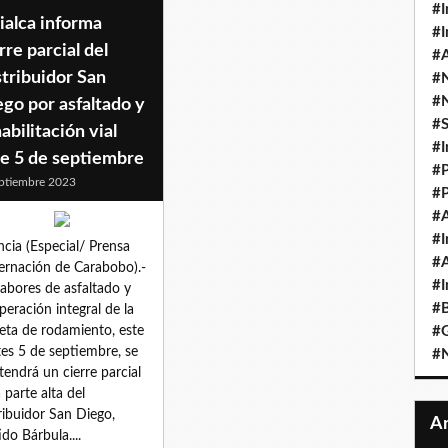
#I
ialca informa
#I
rre parcial del
#A
tribuidor San
#
#
go por asfaltado y
#
abilitación vial
#I
te 5 de septiembre
#P
ptiembre 2023
#P
#A
#I
ncia (Especial/ Prensa
#A
rnación de Carabobo).-
#I
labores de asfaltado y
#B
peración integral de la
eta de rodamiento, este
#
es 5 de septiembre, se
#N
endrá un cierre parcial
a parte alta del
ribuidor San Diego,
ido Bárbula....