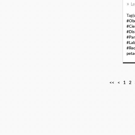
Le
Tag(s
#Obr
#Cie
#Dis
#Par
#Lab
#Rec
peta
<<
<
1
2