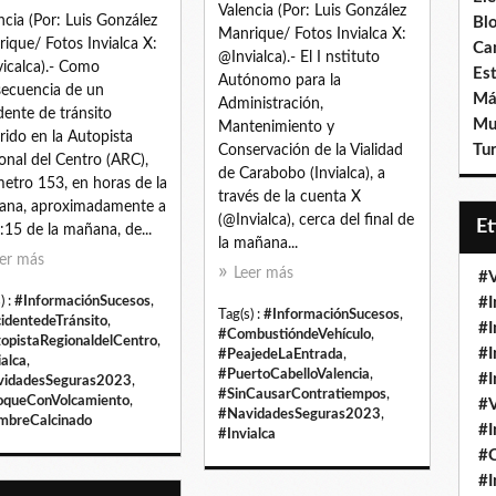
Valencia (Por: Luis González
ncia (Por: Luis González
Bl
Manrique/ Fotos Invialca X:
ique/ Fotos Invialca X:
Ca
@Invialca).- El I nstituto
icalca).- Como
Est
Autónomo para la
ecuencia de un
Má
Administración,
dente de tránsito
Mu
Mantenimiento y
rido en la Autopista
Tur
Conservación de la Vialidad
onal del Centro (ARC),
de Carabobo (Invialca), a
metro 153, en horas de la
través de la cuenta X
ana, aproximadamente a
(@Invialca), cerca del final de
E
9:15 de la mañana, de...
la mañana...
er más
Leer más
#V
) :
#InformaciónSucesos
,
#I
Tag(s) :
#InformaciónSucesos
,
identedeTránsito
,
#I
#CombustióndeVehículo
,
opistaRegionaldelCentro
,
#I
#PeajedeLaEntrada
,
ialca
,
#PuertoCabelloValencia
,
#I
idadesSeguras2023
,
#SinCausarContratiempos
,
queConVolcamiento
,
#V
#NavidadesSeguras2023
,
breCalcinado
#I
#Invialca
#
#I