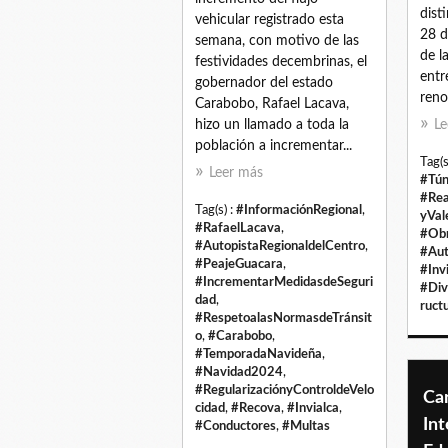
dist
vehicular registrado esta
28 d
semana, con motivo de las
de l
festividades decembrinas, el
entr
gobernador del estado
reno
Carabobo, Rafael Lacava,
hizo un llamado a toda la
Le
población a incrementar...
Tag(s
Leer más
#Tún
#Rea
Tag(s) :
#InformaciónRegional
,
yVal
#RafaelLacava
,
#Obr
#AutopistaRegionaldelCentro
,
#Aut
#PeajeGuacara
,
#Inv
#IncrementarMedidasdeSeguri
#Div
dad
,
ruct
#RespetoalasNormasdeTránsit
o
,
#Carabobo
,
#TemporadaNavideña
,
#Navidad2024
,
#RegularizaciónyControldeVelo
Ca
cidad
,
#Recova
,
#Invialca
,
Int
#Conductores
,
#Multas