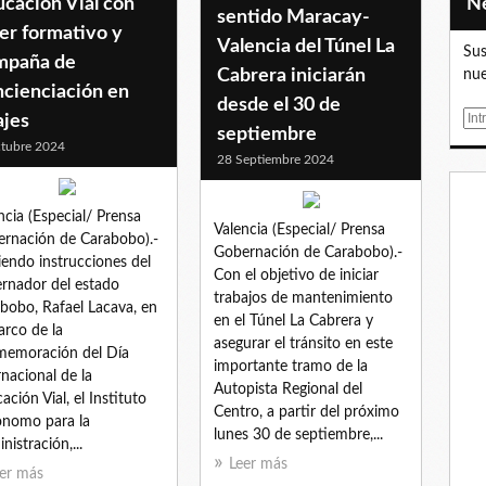
cación Vial con
sentido Maracay-
ler formativo y
Valencia del Túnel La
Sus
mpaña de
Cabrera iniciarán
nue
ncienciación en
desde el 30 de
E
ajes
septiembre
m
tubre 2024
28 Septiembre 2024
a
i
l
ncia (Especial/ Prensa
Valencia (Especial/ Prensa
rnación de Carabobo).-
Gobernación de Carabobo).-
iendo instrucciones del
Con el objetivo de iniciar
rnador del estado
trabajos de mantenimiento
bobo, Rafael Lacava, en
en el Túnel La Cabrera y
arco de la
asegurar el tránsito en este
emoración del Día
importante tramo de la
rnacional de la
Autopista Regional del
ación Vial, el Instituto
Centro, a partir del próximo
nomo para la
lunes 30 de septiembre,...
nistración,...
Leer más
er más