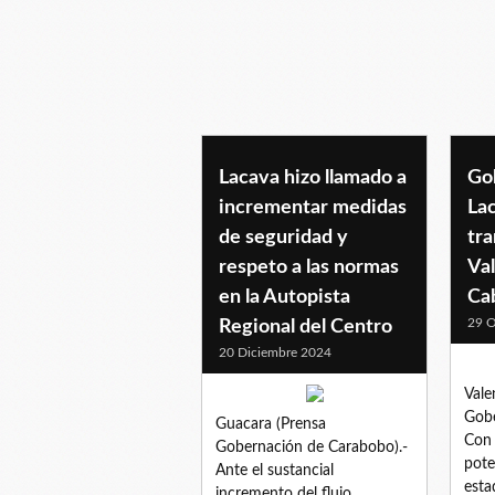
invialca
Lacava hizo llamado a
Go
incrementar medidas
La
de seguridad y
tr
respeto a las normas
Val
en la Autopista
Ca
29 O
Regional del Centro
20 Diciembre 2024
Vale
Gobe
Guacara (Prensa
Con 
Gobernación de Carabobo).-
pote
Ante el sustancial
esta
incremento del flujo