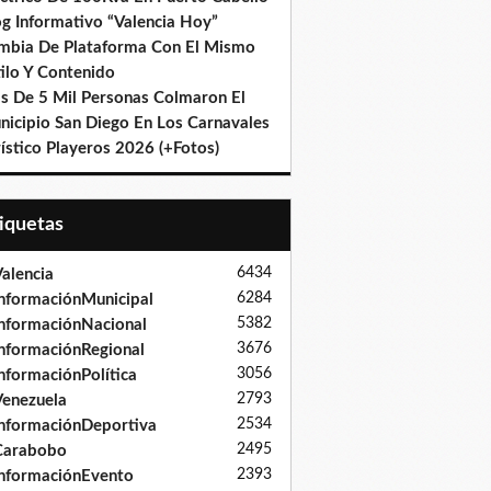
og Informativo “Valencia Hoy”
mbia De Plataforma Con El Mismo
ilo Y Contenido
s De 5 Mil Personas Colmaron El
nicipio San Diego En Los Carnavales
ístico Playeros 2026 (+Fotos)
tiquetas
6434
alencia
6284
nformaciónMunicipal
5382
nformaciónNacional
3676
nformaciónRegional
3056
nformaciónPolítica
2793
enezuela
2534
nformaciónDeportiva
2495
Carabobo
2393
nformaciónEvento