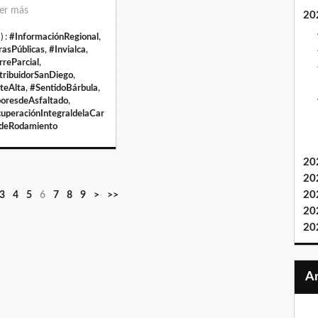
er más
20
) :
#InformaciónRegional
,
asPúblicas
,
#Invialca
,
rreParcial
,
tribuidorSanDiego
,
teAlta
,
#SentidoBárbula
,
oresdeAsfaltado
,
uperaciónIntegraldelaCar
deRodamiento
20
20
20
3
4
5
6
7
8
9
>
>>
20
20