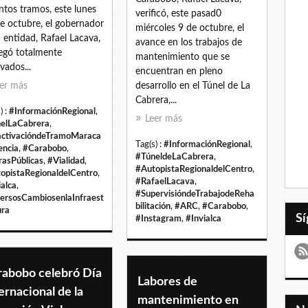
intos tramos, este lunes
verificó, este pasad0
e octubre, el gobernador
miércoles 9 de octubre, el
a entidad, Rafael Lacava,
avance en los trabajos de
egó totalmente
mantenimiento que se
vados...
encuentran en pleno
er más
desarrollo en el Túnel de La
Cabrera,...
) :
#InformaciónRegional
,
Leer más
elLaCabrera
,
ctivacióndeTramoMaraca
Tag(s) :
#InformaciónRegional
,
encia
,
#Carabobo
,
#TúneldeLaCabrera
,
asPúblicas
,
#Vialidad
,
#AutopistaRegionaldelCentro
,
opistaRegionaldelCentro
,
#RafaelLacava
,
ialca
,
#SupervisióndeTrabajodeReha
ersosCambiosenlaInfraest
bilitación
,
#ARC
,
#Carabobo
,
ura
#Instagram
,
#Invialca
rabobo celebró Día
Labores de
ernacional de la
mantenimiento en