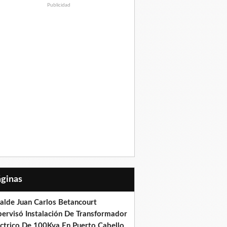
Publicidad
Páginas
calde Juan Carlos Betancourt
pervisó Instalación De Transformador
éctrico De 100Kva En Puerto Cabello