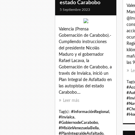
estado Carabobo
Vale
5 Septiembre 2023
Manr
@Inv
cons
Valencia (Prensa
acci
Gobernación de Carabobo).-
ocur
Cumpliendo instrucciones
Regi
del presidente Nicolás
kiló
Maduro y el gobernador
mañ
Rafael Lacava, la
las 
Gobernación de Carabobo, a
Le
través de Invialca, inició un
Plan Integral de Asfaltado en
Tag(s
las autopistas del estado
#Acc
Carabobo....
#Aut
#Inv
Leer más
#Nav
#Cho
Tag(s) :
#InformaciónRegional
,
#Hom
#Invialca
,
#GobiernodeCarabobo
,
#MisiónVenezuelaBella
,
#PlanIntegraldeAsfaltado
,