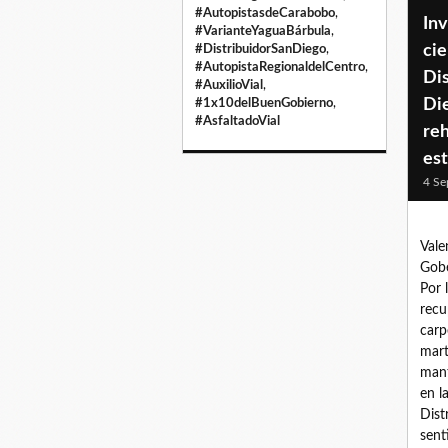
#AutopistasdeCarabobo
,
Inv
#VarianteYaguaBárbula
,
cie
#DistribuidorSanDiego
,
#AutopistaRegionaldelCentro
,
Dis
#AuxilioVial
,
Die
#1x10delBuenGobierno
,
#AsfaltadoVial
reh
es
4 Se
Vale
Gobe
Por 
recu
carp
mart
mant
en l
Dist
sent