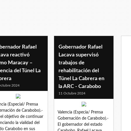
bernador Rafael
Gobernador Rafael
cava reactivó
Lacava supervisó
amo Maracay –
trabajos de
encia del Túnel La
rehabilitación del
brera
Túnel La Cabrera en
ctubre 2024
la ARC - Carabobo
11 Octubre 2024
ncia (Especial/ Prensa
rnación de Carabobo).-
Valencia (Especia/ Prensa
el objetivo de continuar
Gobernación de Carabobo).-
nciando la vialidad del
El gobernador del estado
do Carabobo en sus
Carabobo, Rafael Lacava,