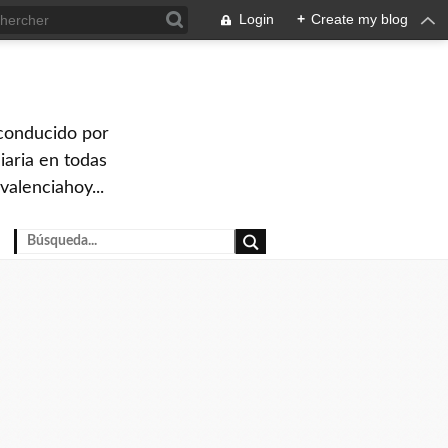
Login
+
Create my blog
 conducido por
iaria en todas
valenciahoy...