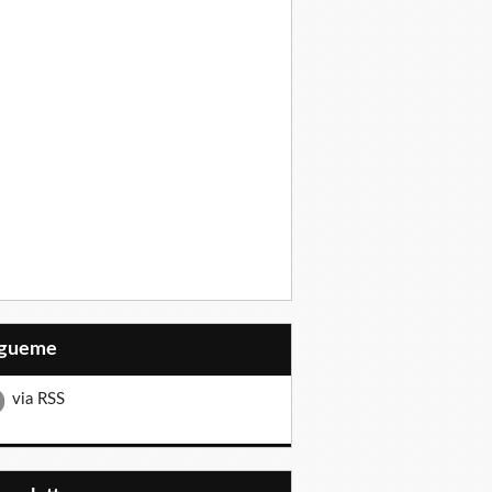
Sígueme
via RSS