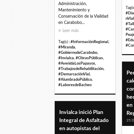
Administración,
Tag(s
Mantenimiento y
#Día
Conservación de la Vialidad
nVial
en Carabobo...
#Tal
#Cam
Leer más
Peaj
#Edu
Tag(s) :
#InformaciónRegional
,
#Con
#Miranda
,
#GobiernodeCarabobo
,
#Invialca
,
#ObrasPúblicas
,
#AvenidaLosPapayos
,
#TrabajosdeRehabilitación
,
Pe
#DemarcaciónVial
,
#AlumbradoPúblico
,
ca
#LaboresdeBacheo
co
hec
en 
Invialca inició Plan
Reg
Integral de Asfaltado
25 D
en autopistas del