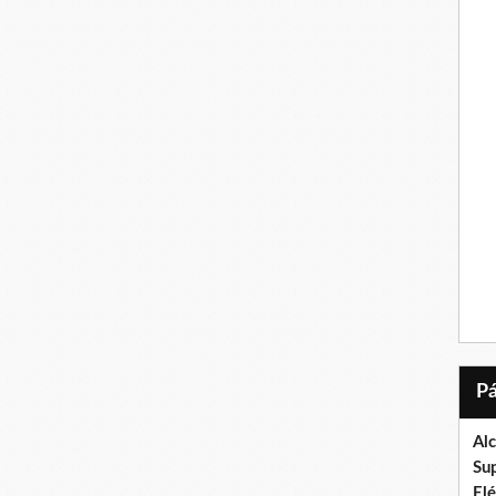
Al
Su
El