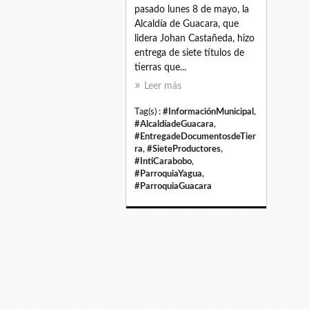
pasado lunes 8 de mayo, la
Alcaldía de Guacara, que
lidera Johan Castañeda, hizo
entrega de siete títulos de
tierras que...
Leer más
Tag(s) :
#InformaciónMunicipal
,
#AlcaldíadeGuacara
,
#EntregadeDocumentosdeTier
ra
,
#SieteProductores
,
#IntiCarabobo
,
#ParroquiaYagua
,
#ParroquiaGuacara