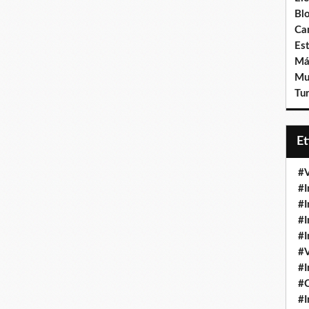
Bl
Ca
Est
Má
Mu
Tur
E
#V
#I
#I
#I
#I
#V
#I
#
#I