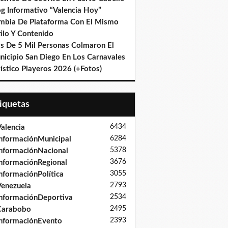
og Informativo “Valencia Hoy”
mbia De Plataforma Con El Mismo
ilo Y Contenido
s De 5 Mil Personas Colmaron El
nicipio San Diego En Los Carnavales
ístico Playeros 2026 (+Fotos)
tiquetas
6434
alencia
6284
nformaciónMunicipal
5378
nformaciónNacional
3676
nformaciónRegional
3055
nformaciónPolítica
2793
enezuela
2534
nformaciónDeportiva
2495
Carabobo
2393
nformaciónEvento