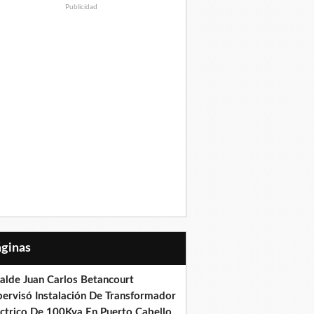
Publicidad
Páginas
calde Juan Carlos Betancourt
pervisó Instalación De Transformador
éctrico De 100Kva En Puerto Cabello