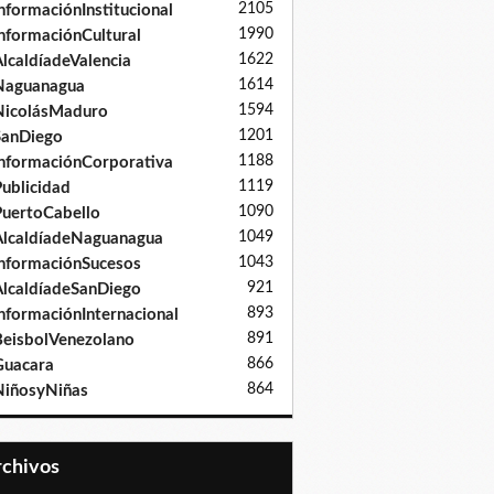
2105
nformaciónInstitucional
1990
nformaciónCultural
1622
lcaldíadeValencia
1614
Naguanagua
1594
NicolásMaduro
1201
SanDiego
1188
nformaciónCorporativa
1119
ublicidad
1090
uertoCabello
1049
lcaldíadeNaguanagua
1043
nformaciónSucesos
921
lcaldíadeSanDiego
893
nformaciónInternacional
891
eisbolVenezolano
866
Guacara
864
iñosyNiñas
Archivos