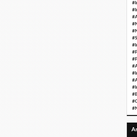
#I
#I
#A
#
#
#
#I
#P
#P
#A
#I
#A
#I
#B
#
#N