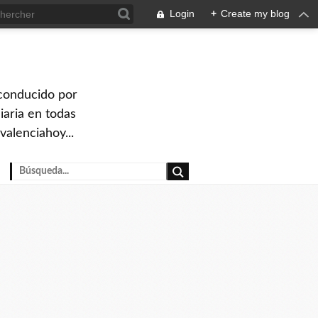
Login
+
Create my blog
 conducido por
iaria en todas
valenciahoy...