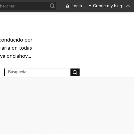
Login
+
Create my blog
 conducido por
iaria en todas
valenciahoy...