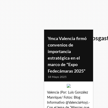
institutodeestdudiosga
Ymca Valencia firmó
convenios de
importancia
estratégica en el
marco de “Expo
Fedecámaras 2025”
18 Mayo 2025
Valencia (Por: Luis González
Manrique/ Fotos: Blog
Informativo @ValenciaHoy).-
Con el lema de “Alianzas que