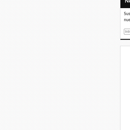
Sus
nue
E
m
a
i
l