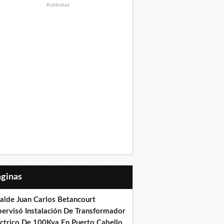
Publicidad
Páginas
calde Juan Carlos Betancourt
pervisó Instalación De Transformador
éctrico De 100Kva En Puerto Cabello