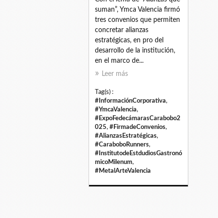
suman”, Ymca Valencia firmó
tres convenios que permiten
concretar alianzas
estratégicas, en pro del
desarrollo de la institución,
en el marco de...
Leer más
Tag(s) :
#InformaciónCorporativa
,
#YmcaValencia
,
#ExpoFedecámarasCarabobo2
025
,
#FirmadeConvenios
,
#AlianzasEstratégicas
,
#CaraboboRunners
,
#InstitutodeEstdudiosGastronó
micoMilenum
,
#MetalArteValencia