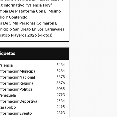
og Informativo “Valencia Hoy”
mbia De Plataforma Con El Mismo
ilo Y Contenido
s De 5 Mil Personas Colmaron El
nicipio San Diego En Los Carnavales
ístico Playeros 2026 (+Fotos)
tiquetas
6434
alencia
6284
nformaciónMunicipal
5378
nformaciónNacional
3676
nformaciónRegional
3055
nformaciónPolítica
2793
enezuela
2534
nformaciónDeportiva
2495
Carabobo
2393
nformaciónEvento