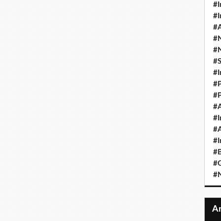
#I
#I
#A
#
#
#
#I
#P
#P
#A
#I
#A
#I
#B
#
#N