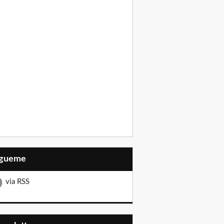
Sígueme
via RSS