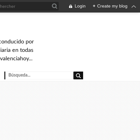
Login
+
Create my blog
 conducido por
iaria en todas
valenciahoy...