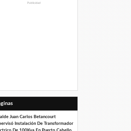
Publicidad
Páginas
calde Juan Carlos Betancourt
pervisó Instalación De Transformador
éctrico De 100Kva En Puerto Cabello