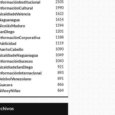
2105
nformaciónInstitucional
1990
nformaciónCultural
1622
lcaldíadeValencia
1614
Naguanagua
1594
NicolásMaduro
1201
SanDiego
1188
nformaciónCorporativa
1119
ublicidad
1090
uertoCabello
1049
lcaldíadeNaguanagua
1043
nformaciónSucesos
921
lcaldíadeSanDiego
893
nformaciónInternacional
891
eisbolVenezolano
866
Guacara
864
iñosyNiñas
Archivos