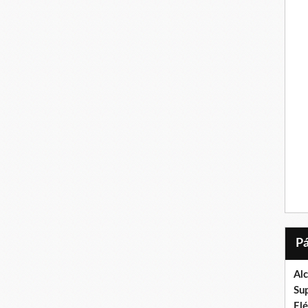
Al
Su
El