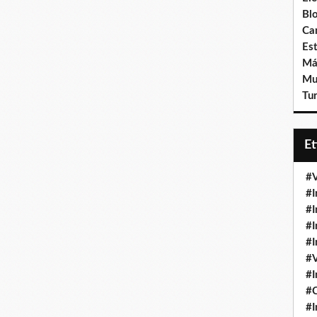
Bl
Ca
Est
Má
Mu
Tur
E
#V
#I
#I
#I
#I
#V
#I
#
#I