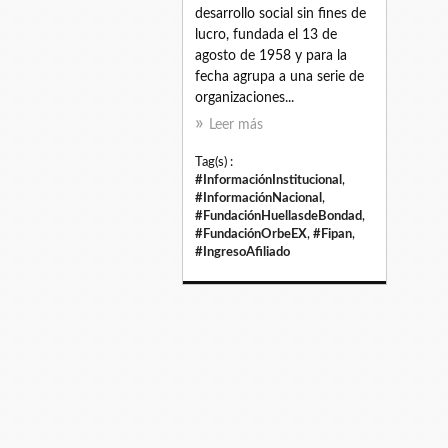
desarrollo social sin fines de
lucro, fundada el 13 de
agosto de 1958 y para la
fecha agrupa a una serie de
organizaciones...
Leer más
Tag(s) :
#InformaciónInstitucional
,
#InformaciónNacional
,
#FundaciónHuellasdeBondad
,
#FundaciónOrbeEX
,
#Fipan
,
#IngresoAfiliado