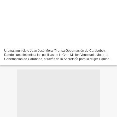
Urama, municipio Juan José Mora (Prensa Gobernación de Carabobo).–
Dando cumplimiento a las políticas de la Gran Misión Venezuela Mujer, la
Gobernación de Carabobo, a través de la Secretaría para la Mujer, Equidad
e Igualdad de Género, llevó a cabo una...