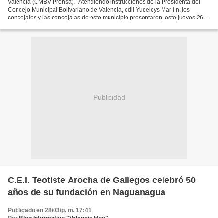
Valencia (CMBV-Prensa).- Atendiendo instrucciones de la Presidenta del
Concejo Municipal Bolivariano de Valencia, edil Yudelcys Mar í n, los
concejales y las concejalas de este municipio presentaron, este jueves 26
de marzo, el informe de gesti ó n de...
Publicidad
C.E.I. Teotiste Arocha de Gallegos celebró 50
años de su fundación en Naguanagua
Publicado en 28/03/p. m. 17:41
Por
Blog Informativo "Valencia Hoy"