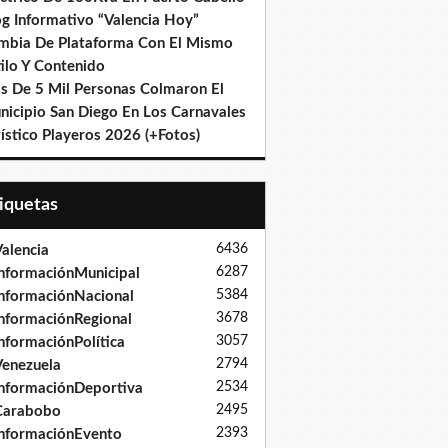
og Informativo “Valencia Hoy”
mbia De Plataforma Con El Mismo
ilo Y Contenido
s De 5 Mil Personas Colmaron El
nicipio San Diego En Los Carnavales
ístico Playeros 2026 (+Fotos)
tiquetas
6436
alencia
6287
nformaciónMunicipal
5384
nformaciónNacional
3678
nformaciónRegional
3057
nformaciónPolítica
2794
enezuela
2534
nformaciónDeportiva
2495
Carabobo
2393
nformaciónEvento