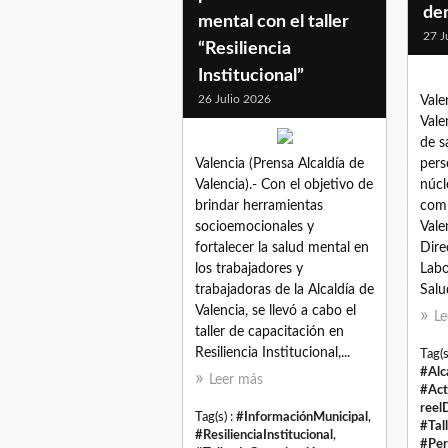
de
mental con el taller
27 J
“Resiliencia
Institucional”
26 Julio 2026
Vale
Vale
de s
Valencia (Prensa Alcaldía de
pers
Valencia).- Con el objetivo de
núcl
brindar herramientas
comu
socioemocionales y
Vale
fortalecer la salud mental en
Dire
los trabajadores y
Labo
trabajadoras de la Alcaldía de
Salu
Valencia, se llevó a cabo el
Le
taller de capacitación en
Resiliencia Institucional,...
Tag(s
#Alc
Leer más
#Act
reel
Tag(s) :
#InformaciónMunicipal
,
#Tal
#ResilienciaInstitucional
,
#Per