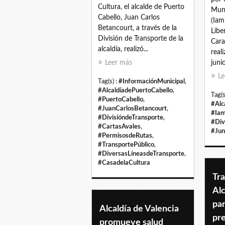
Cultura, el alcalde de Puerto
Muni
Cabello, Juan Carlos
(Iam
Betancourt, a través de la
Libe
División de Transporte de la
Cara
alcaldía, realizó...
real
Leer más
junio
Le
Tag(s) :
#InformaciónMunicipal
,
#AlcaldíadePuertoCabello
,
Tag(s
#PuertoCabello
,
#Alc
#JuanCarlosBetancourt
,
#Iam
#DivisióndeTransporte
,
#Div
#CartasAvales
,
#Jun
#PermisosdeRutas
,
#TransportePúblico
,
#DiversasLíneasdeTransporte
,
#CasadelaCultura
Tra
Alc
par
Alcaldía de Valencia
pre
promueve salud