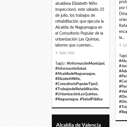
prot
alcaldesa Elizabeth Niño
por 
inspeccionó, este sábado 25
Dina
de julio, los trabajos de
orie
rehabilitación que ejecuta la
Rafa
Alcaldía de Naguanagua en
enca
el Consultorio Popular de la
la...
urbanización Las Quintas,
labores que cuentan...
Le
Leer más
Tag(s
#Alc
Tag(s) :
#InformaciónMunicipal
,
#Jor
#InformaciónSalud
,
#Adu
#AlcaldíadeNaguanagua
,
#Per
#ElizabethNiño
,
#Com
#ConsultorioPopularTipo2
,
#Par
#TrabajosdeRehabilitación
,
#Val
#UrbanizaciónLasQuintas
,
#Div
#Naguanagua
,
#SaludPública
#Div
#Trá
#Reg
Alcaldía de Valencia