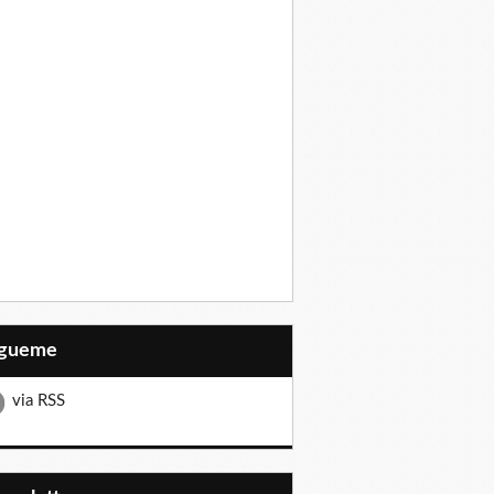
Sígueme
via RSS