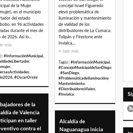
cipal de la Mujer
concejal Israel Figueredo
mujer), en el municipio
elevó problemática de
rtador del estado
iluminación y mantenimiento
bobo, en 96 actividades
de vialidad de los
izadas durante el mes de
distribuidores de La Cumaca,
 de 2026. Así lo...
Tulipán y Firestone ante
Invialca....
er más
Leer más
) :
#InformaciónMunicipal
,
aldíadeLibertador
,
Tag(s) :
#InformaciónMunicipal
,
mujer
,
#ConcejoMunicipaldeSanDiego
ersasActividades
,
,
#SanDiego
,
io2026
,
#OscarOrsini
#ProblemáticadeIluminacióny
Mantenimiento
,
#DistribuidoresViales
,
#Invialca
bajadores de la
aldía de Valencia
ticipan en taller
Alcaldía de
ventivo contra el
Naguanagua inicia