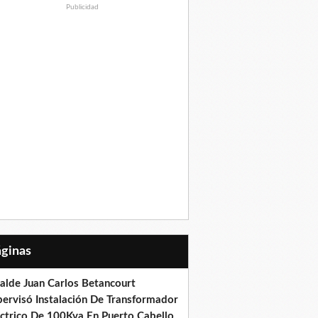
Publicidad
Páginas
calde Juan Carlos Betancourt
pervisó Instalación De Transformador
éctrico De 100Kva En Puerto Cabello