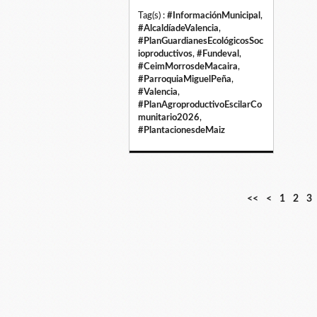
Tag(s) :
#InformaciónMunicipal
,
#AlcaldíadeValencia
,
#PlanGuardianesEcológicosSoc
ioproductivos
,
#Fundeval
,
#CeimMorrosdeMacaira
,
#ParroquiaMiguelPeña
,
#Valencia
,
#PlanAgroproductivoEscilarCo
munitario2026
,
#PlantacionesdeMaiz
<<
<
1
2
3