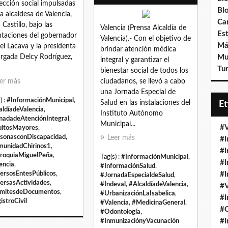
ección social impulsadas
Bl
la alcaldesa de Valencia,
Ca
 Castillo, bajo las
Valencia (Prensa Alcaldía de
Est
ntaciones del gobernador
Valencia).- Con el objetivo de
Má
el Lacava y la presidenta
brindar atención médica
rgada Delcy Rodríguez,
Mu
integral y garantizar el
Tur
bienestar social de todos los
er más
ciudadanos, se llevó a cabo
una Jornada Especial de
) :
#InformaciónMunicipal
,
Salud en las instalaciones del
E
aldíadeValencia
,
Instituto Autónomo
nadadeAtenciónIntegral
,
Municipal...
#V
ltosMayores
,
sonasconDiscapacidad
,
Leer más
#I
unidadChirinos1
,
#I
roquiaMiguelPeña
,
Tag(s) :
#InformaciónMunicipal
,
#I
encia
,
#InformaciónSalud
,
ersosEntesPúblicos
,
#I
#JornadaEspecialdeSalud
,
ersasActividades
,
#Indeval
,
#AlcaldíadeValencia
,
#V
mitesdeDocumentos
,
#UrbanizaciónLaIsabelica
,
#I
istroCivil
#Valencia
,
#MedicinaGeneral
,
#
#Odontología
,
#I
#InmunizaciónyVacunación