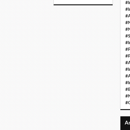
#I
#I
#A
#
#
#
#I
#P
#P
#A
#I
#A
#I
#B
#N
#