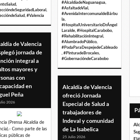
#AlcaldíadeNaguanagua
,
ntoSalud
,
#AsfaltadoVial
,
eccióndeSeguridadLaboral
,
#AvenidaIntercomunaldeBárbu
eccióndeSalud
,
#Valencia
la
,
#HospitalUniversitarioDrÁngel
Laralde
,
#HospitalCarabobo
,
#RehabilitaciónIntegral
,
#AlumbradoPúblico
,
aldía de Valencia
#PodaParaDespejedeCableado
splegó jornada de
,
#PinturadeBrocales
,
#GobernacióndeCarabobo
nción integral a
ultos mayores y
rsonas con
scapacidad en
Alcaldía de Valencia
guel Peña
ofreció Jornada
ulio 2026
Especial de Salud a
trabajadores de
Indeval y comunidad
ncia (Prensa Alcaldía de
Al
ncia).- Como parte de las
de La Isabelica
Su
ticas públicas de
25 Julio 2026
El