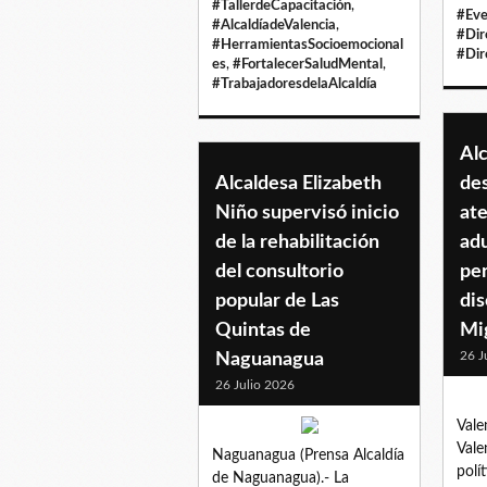
#TallerdeCapacitación
,
#Eve
#AlcaldíadeValencia
,
#Dir
#HerramientasSocioemocional
#Dir
es
,
#FortalecerSaludMental
,
#TrabajadoresdelaAlcaldía
Alc
Alcaldesa Elizabeth
de
Niño supervisó inicio
ate
de la rehabilitación
ad
del consultorio
pe
popular de Las
di
Quintas de
Mi
26 J
Naguanagua
26 Julio 2026
Vale
Vale
Naguanagua (Prensa Alcaldía
polí
de Naguanagua).- La