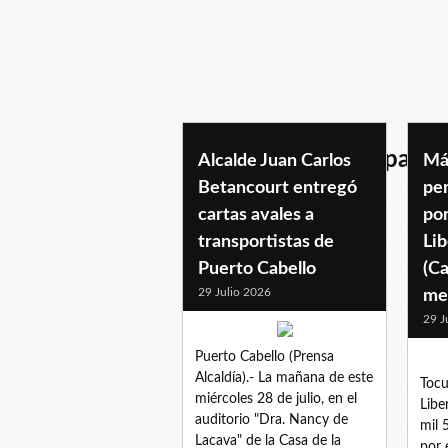
informacionmunicipal
Alcalde Juan Carlos
Más
Betancourt entregó
pe
cartas avales a
po
transportistas de
Li
Puerto Cabello
(Ca
29 Julio 2026
me
29 J
Puerto Cabello (Prensa
Alcaldía).- La mañana de este
Tocu
miércoles 28 de julio, en el
Libe
auditorio "Dra. Nancy de
mil 
Lacava" de la Casa de la
por 