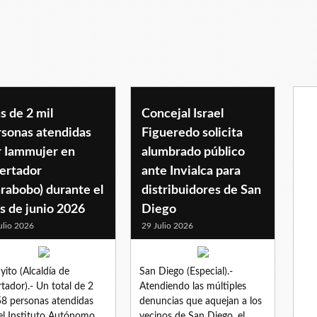
 de 2 mil
Concejal Israel
rsonas atendidas
Figueredo solicita
r Iammujer en
alumbrado público
bertador
ante Invialca para
rabobo) durante el
distribuidores de San
s de junio 2026
Diego
ulio 2026
29 Julio 2026
yito (Alcaldía de
San Diego (Especial).-
rtador).- Un total de 2
Atendiendo las múltiples
58 personas atendidas
denuncias que aquejan a los
el Instituto Autónomo
vecinos de San Diego, el