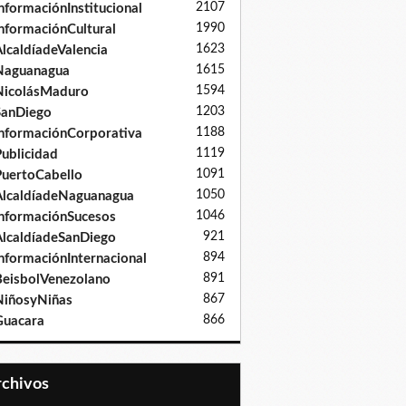
2107
nformaciónInstitucional
1990
nformaciónCultural
1623
lcaldíadeValencia
1615
Naguanagua
1594
NicolásMaduro
1203
SanDiego
1188
nformaciónCorporativa
1119
ublicidad
1091
uertoCabello
1050
lcaldíadeNaguanagua
1046
nformaciónSucesos
921
lcaldíadeSanDiego
894
nformaciónInternacional
891
eisbolVenezolano
867
iñosyNiñas
866
Guacara
Archivos