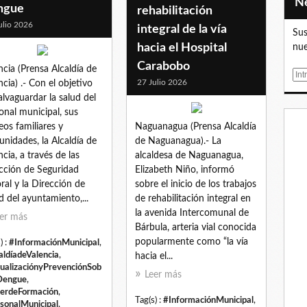
ngue
rehabilitación
ulio 2026
integral de la vía
Sus
hacia el Hospital
nue
Carabobo
ncia (Prensa Alcaldía de
E
27 Julio 2026
ncia) .- Con el objetivo
m
alvaguardar la salud del
a
onal municipal, sus
i
eos familiares y
Naguanagua (Prensa Alcaldía
l
nidades, la Alcaldía de
de Naguanagua).- La
ncia, a través de las
alcaldesa de Naguanagua,
cción de Seguridad
Elizabeth Niño, informó
ral y la Dirección de
sobre el inicio de los trabajos
d del ayuntamiento,...
de rehabilitación integral en
la avenida Intercomunal de
er más
Bárbula, arteria vial conocida
popularmente como “la vía
) :
#InformaciónMunicipal
,
aldíadeValencia
,
hacia el...
ualizaciónyPrevenciónSob
Leer más
Dengue
,
lerdeFormación
,
Tag(s) :
#InformaciónMunicipal
,
sonalMunicipal
,