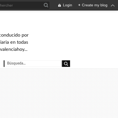
Login
+
Create my blog
 conducido por
iaria en todas
valenciahoy...