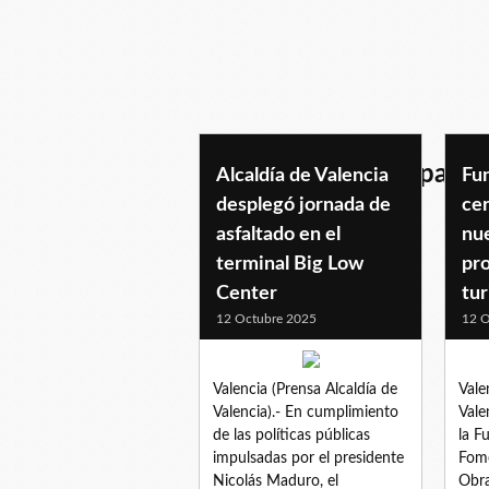
informacionmunicipal
Alcaldía de Valencia
Fu
desplegó jornada de
cer
asfaltado en el
nue
terminal Big Low
pr
Center
tur
12 Octubre 2025
12 O
Valencia (Prensa Alcaldía de
Vale
Valencia).- En cumplimiento
Vale
de las políticas públicas
la F
impulsadas por el presidente
Fome
Nicolás Maduro, el
Obra