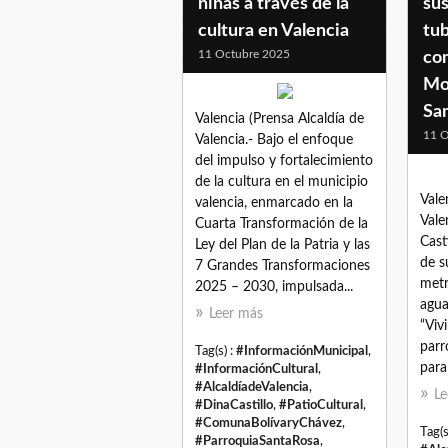
niñas a través de la
sus
cultura en Valencia
tub
11 Octubre 2025
co
Mo
Sa
Valencia (Prensa Alcaldía de
11 O
Valencia.- Bajo el enfoque
del impulso y fortalecimiento
de la cultura en el municipio
Vale
valencia, enmarcado en la
Vale
Cuarta Transformación de la
Cast
Ley del Plan de la Patria y las
de s
7 Grandes Transformaciones
metr
2025 – 2030, impulsada...
agua
Leer más
“Viv
parr
Tag(s) :
#InformaciónMunicipal
,
para
#InformaciónCultural
,
#AlcaldíadeValencia
,
Le
#DinaCastillo
,
#PatioCultural
,
#ComunaBolívaryChávez
,
Tag(s
#ParroquiaSantaRosa
,