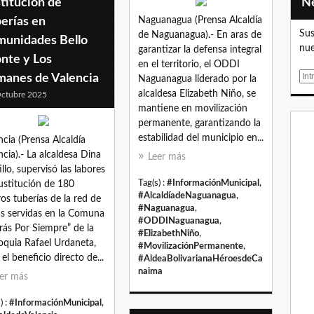
titución de
erías en
Naguanagua (Prensa Alcaldía
Sus
de Naguanagua).- En aras de
munidades Bello
nue
garantizar la defensa integral
nte y Los
en el territorio, el ODDI
E
manes de Valencia
Naguanagua liderado por la
m
alcaldesa Elizabeth Niño, se
ctubre 2025
a
mantiene en movilización
i
permanente, garantizando la
l
estabilidad del municipio en...
ncia (Prensa Alcaldía
ncia).- La alcaldesa Dina
Leer más
illo, supervisó las labores
Tag(s) :
#InformaciónMunicipal
,
ustitución de 180
#AlcaldíadeNaguanagua
,
os tuberías de la red de
#Naguanagua
,
s servidas en la Comuna
#ODDINaguanagua
,
irás Por Siempre” de la
#ElizabethNiño
,
oquia Rafael Urdaneta,
#MovilizaciónPermanente
,
 el beneficio directo de...
#AldeaBolivarianaHéroesdeCa
naima
er más
) :
#InformaciónMunicipal
,