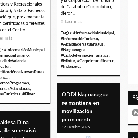
y la Corporación de Turismo
sticas y Recreacionales
de Carabobo (Corprointur),
datur), Natalia Pacheco,
dieron...
ció que, próximamente,
Leer más
n certificadas diferentes
s en el Centro...
Tag(s) :
#InformaciónMunicipal
,
er más
#InformaciónTurismo
,
#AlcaldíadeNaguanagua
,
) :
#InformaciónMunicipal
,
#Naguanagua
,
ormaciónTurismo
,
#CiclodeFormaciónTurística
,
aldíadeValencia
,
#Mintur
,
#Corpointur
,
#Inatur
,
datur
,
#Indenagua
tificacióndeNuevasRutas
,
encia
,
ersosProgramas
,
ersasActividades
,
ODDI Naguanagua
asTurísticas
,
#Filven
se mantiene en
movilización
permanente
caldesa Dina
12 Octubre 2025
tillo supervisó