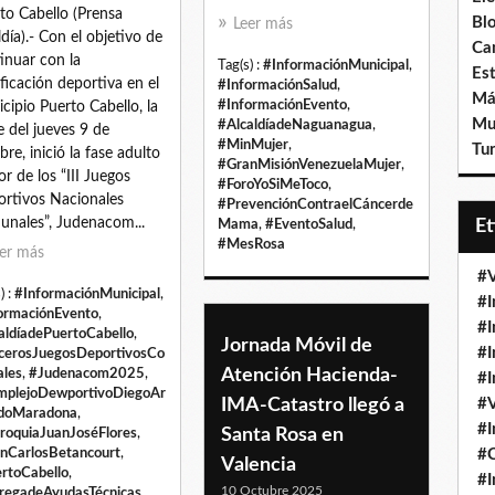
to Cabello (Prensa
Bl
Leer más
ldía).- Con el objetivo de
Ca
inuar con la
Tag(s) :
#InformaciónMunicipal
,
Est
ficación deportiva en el
#InformaciónSalud
,
Má
#InformaciónEvento
,
cipio Puerto Cabello, la
Mu
#AlcaldíadeNaguanagua
,
e del jueves 9 de
#MinMujer
,
Tur
bre, inició la fase adulto
#GranMisiónVenezuelaMujer
,
r de los “III Juegos
#ForoYoSiMeToco
,
rtivos Nacionales
#PrevenciónContraelCáncerde
nales”, Judenacom...
E
Mama
,
#EventoSalud
,
#MesRosa
er más
#V
) :
#InformaciónMunicipal
,
#I
ormaciónEvento
,
#I
aldíadePuertoCabello
,
Jornada Móvil de
#I
cerosJuegosDeportivosCo
Atención Hacienda-
les
,
#Judenacom2025
,
#I
plejoDewportivoDiegoAr
IMA-Catastro llegó a
#V
doMaradona
,
#I
Santa Rosa en
roquiaJuanJoséFlores
,
nCarlosBetancourt
,
#
Valencia
rtoCabello
,
#I
10 Octubre 2025
regadeAyudasTécnicas
,