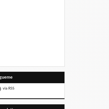
Sígueme
via RSS