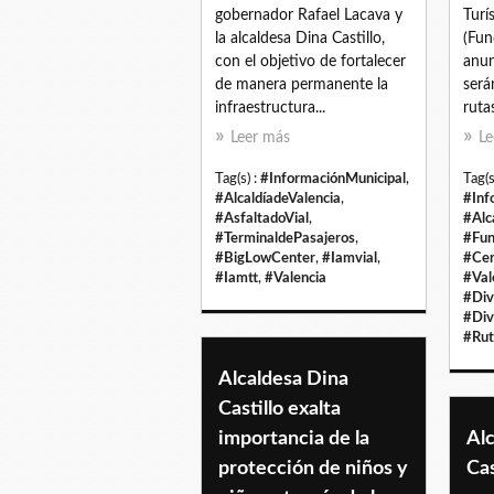
gobernador Rafael Lacava y
Turí
la alcaldesa Dina Castillo,
(Fun
con el objetivo de fortalecer
anun
de manera permanente la
será
infraestructura...
ruta
Leer más
Le
Tag(s) :
#InformaciónMunicipal
,
Tag(s
#AlcaldíadeValencia
,
#Inf
#AsfaltadoVial
,
#Alc
#TerminaldePasajeros
,
#Fun
#BigLowCenter
,
#Iamvial
,
#Cer
#Iamtt
,
#Valencia
#Val
#Div
#Div
#Rut
Alcaldesa Dina
Castillo exalta
importancia de la
Al
protección de niños y
Cas