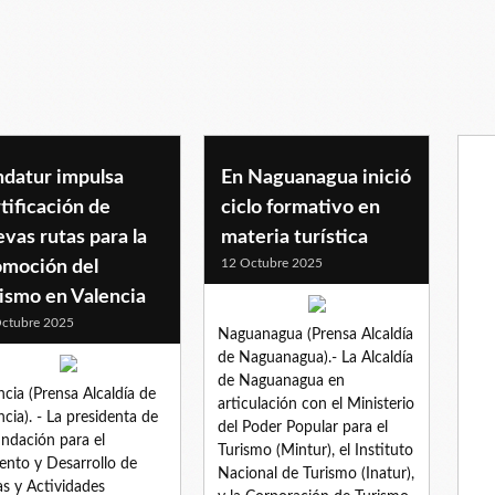
ndatur impulsa
En Naguanagua inició
tificación de
ciclo formativo en
vas rutas para la
materia turística
12 Octubre 2025
omoción del
ismo en Valencia
ctubre 2025
Naguanagua (Prensa Alcaldía
de Naguanagua).- La Alcaldía
de Naguanagua en
ncia (Prensa Alcaldía de
articulación con el Ministerio
ncia). - La presidenta de
del Poder Popular para el
undación para el
Turismo (Mintur), el Instituto
nto y Desarrollo de
Nacional de Turismo (Inatur),
s y Actividades