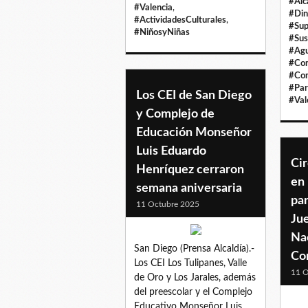
#Alc
#Valencia
,
#Din
#ActividadesCulturales
,
#Sup
#NiñosyNiñas
#Sus
#Agu
#Co
#Co
#Par
Los CEI de San Diego
#Val
y Complejo de
Educación Monseñor
Luis Eduardo
Cir
Henríquez cerraron
en
semana aniversaria
par
11 Octubre 2025
Ju
Na
San Diego (Prensa Alcaldía).-
Co
Los CEI Los Tulipanes, Valle
11 O
de Oro y Los Jarales, además
del preescolar y el Complejo
Educativo Monseñor Luis