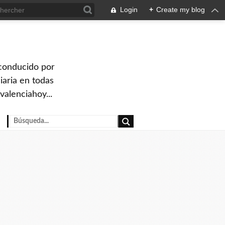
Login
+
Create my blog
 conducido por
iaria en todas
valenciahoy...