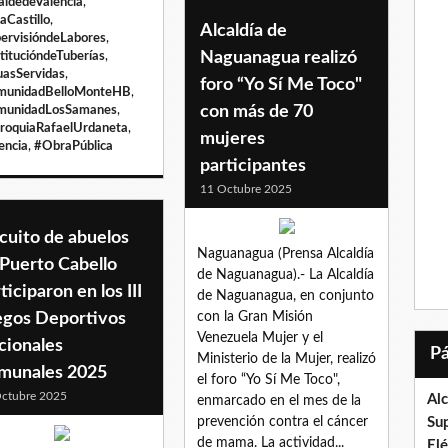
aldedeValencia
,
aCastillo
,
Alcaldía de
ervisióndeLabores
,
Naguanagua realizó
titucióndeTuberías
,
asServidas
,
foro “Yo Sí Me Toco"
munidadBelloMonteHB
,
con más de 70
munidadLosSamanes
,
roquiaRafaelUrdaneta
,
mujeres
encia
,
#ObraPública
participantes
11 Octubre 2025
cuito de abuelos
Naguanagua (Prensa Alcaldía
 Puerto Cabello
de Naguanagua).- La Alcaldía
ticiparon en los III
de Naguanagua, en conjunto
egos Deportivos
con la Gran Misión
Venezuela Mujer y el
cionales
Ministerio de la Mujer, realizó
munales 2025
el foro “Yo Sí Me Toco",
ctubre 2025
Al
enmarcado en el mes de la
prevención contra el cáncer
Su
de mama. La actividad...
El