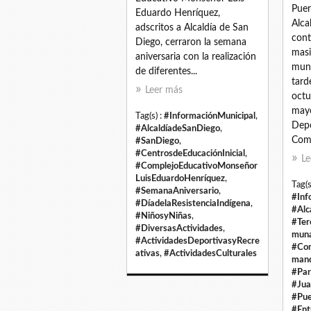
Puer
Eduardo Henríquez,
Alca
adscritos a Alcaldía de San
cont
Diego, cerraron la semana
masi
aniversaria con la realización
muni
de diferentes...
tard
Leer más
octu
mayo
Tag(s) :
#InformaciónMunicipal
,
Depo
#AlcaldíadeSanDiego
,
Comu
#SanDiego
,
#CentrosdeEducaciónInicial
,
Le
#ComplejoEducativoMonseñor
LuisEduardoHenríquez
,
Tag(s
#SemanaAniversario
,
#Inf
#DíadelaResistenciaIndígena
,
#Alc
#NiñosyNiñas
,
#Ter
#DiversasActividades
,
muna
#ActividadesDeportivasyRecre
#Com
ativas
,
#ActividadesCulturales
man
#Par
#Jua
#Pue
#Ent