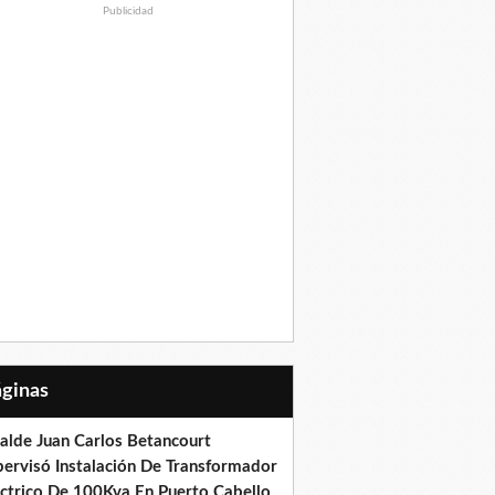
Publicidad
Páginas
calde Juan Carlos Betancourt
pervisó Instalación De Transformador
éctrico De 100Kva En Puerto Cabello