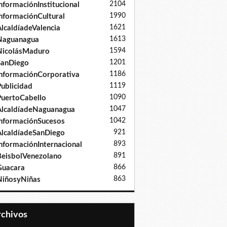
2104
nformaciónInstitucional
1990
nformaciónCultural
1621
lcaldíadeValencia
1613
Naguanagua
1594
NicolásMaduro
1201
SanDiego
1186
nformaciónCorporativa
1119
ublicidad
1090
uertoCabello
1047
lcaldíadeNaguanagua
1042
nformaciónSucesos
921
lcaldíadeSanDiego
893
nformaciónInternacional
891
eisbolVenezolano
866
Guacara
863
iñosyNiñas
Archivos