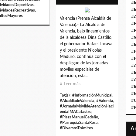
#I
ividadesDeportivas
,
#I
ividadesRecreativas
,
ltosMayores
#A
Valencia (Prensa Alcaldía de
#
Valencia).- La Alcaldía de
#
Valencia, bajo lineamientos
de la alcaldesa Dina Castillo,
#
el gobernador Rafael Lacava
#I
y el presidente Nicolás
#P
Maduro, continúa con el
#P
despliegue de las jornadas
#A
móviles especiales de
#I
atención, esta...
#A
Leer más
#I
#B
Tag(s) :
#InformaciónMunicipal
,
#
#AlcaldíadeValencia
,
#Valencia
,
#JornadaMóvildeAtenciónHaci
#N
endaIMACatastro
,
#PlazaManuelCedeño
,
#ParroquiaSantaRosa
,
#DiversosTrámites