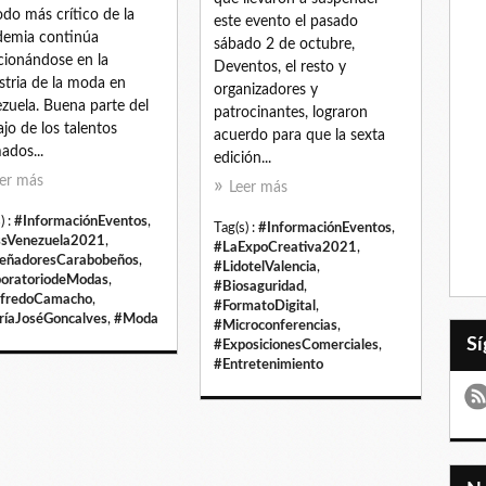
odo más crítico de la
este evento el pasado
emia continúa
sábado 2 de octubre,
cionándose en la
Deventos, el resto y
stria de la moda en
organizadores y
zuela. Buena parte del
patrocinantes, lograron
ajo de los talentos
acuerdo para que la sexta
ados...
edición...
er más
Leer más
) :
#InformaciónEventos
,
Tag(s) :
#InformaciónEventos
,
sVenezuela2021
,
#LaExpoCreativa2021
,
eñadoresCarabobeños
,
#LidotelValencia
,
oratoriodeModas
,
#Biosaguridad
,
lfredoCamacho
,
#FormatoDigital
,
íaJoséGoncalves
,
#Moda
#Microconferencias
,
#ExposicionesComerciales
,
#Entretenimiento