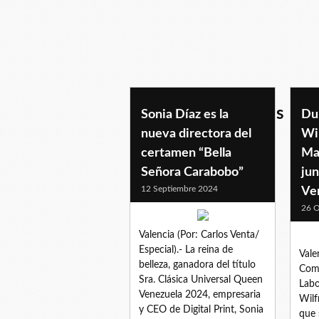
informacioneventos
Sonia Díaz es la
Du
nueva directora del
Wi
certamen “Bella
Ma
Señora Carabobo”
jun
12 Septiembre 2024
Ve
26 O
Valencia (Por: Carlos Venta/
Especial).- La reina de
Vale
belleza, ganadora del título
Comu
Sra. Clásica Universal Queen
Labo
Venezuela 2024, empresaria
Wilf
y CEO de Digital Print, Sonia
que 