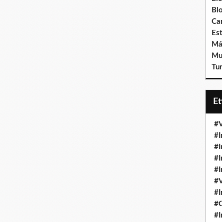
Bl
Ca
Est
Má
Mu
Tur
E
#V
#I
#I
#I
#I
#V
#I
#
#I