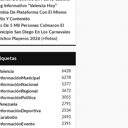
og Informativo “Valencia Hoy”
mbia De Plataforma Con El Mismo
ilo Y Contenido
s De 5 Mil Personas Colmaron El
nicipio San Diego En Los Carnavales
ístico Playeros 2026 (+Fotos)
tiquetas
6428
alencia
6278
nformaciónMunicipal
5377
nformaciónNacional
3672
nformaciónRegional
3055
nformaciónPolítica
2791
enezuela
2534
nformaciónDeportiva
2493
Carabobo
2391
nformaciónEvento