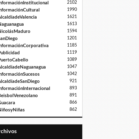
2102
nformaciónInstitucional
1990
nformaciónCultural
1621
lcaldíadeValencia
1613
Naguanagua
1594
NicolásMaduro
1201
SanDiego
1185
nformaciónCorporativa
1119
ublicidad
1089
uertoCabello
1047
lcaldíadeNaguanagua
1042
nformaciónSucesos
921
lcaldíadeSanDiego
893
nformaciónInternacional
891
eisbolVenezolano
866
Guacara
862
iñosyNiñas
Archivos