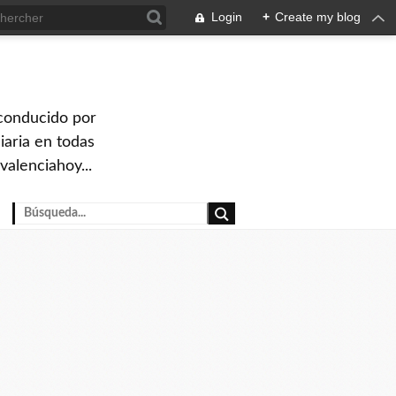
Login
+
Create my blog
 conducido por
iaria en todas
valenciahoy...