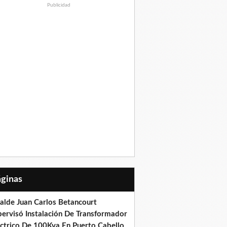
Publicidad
Páginas
calde Juan Carlos Betancourt
pervisó Instalación De Transformador
éctrico De 100Kva En Puerto Cabello