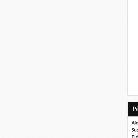
Al
Su
El