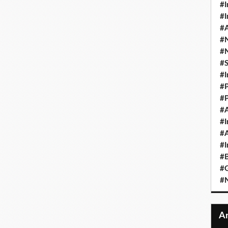
#I
#I
#A
#
#
#
#I
#P
#P
#A
#I
#A
#I
#B
#
#N