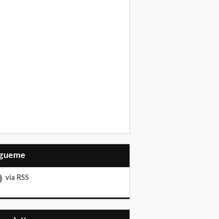
Sígueme
via RSS