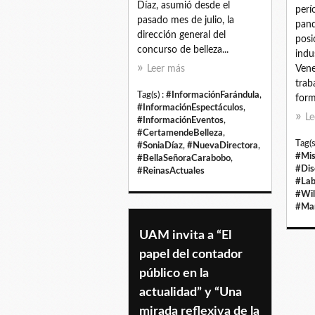
Díaz, asumió desde el
perí
pasado mes de julio, la
pand
dirección general del
posi
concurso de belleza...
indu
Leer más
Vene
trab
Tag(s) :
#InformaciónFarándula
,
form
#InformaciónEspectáculos
,
Le
#InformaciónEventos
,
#CertamendeBelleza
,
Tag(s
#SoniaDíaz
,
#NuevaDirectora
,
#Mis
#BellaSeñoraCarabobo
,
#Dis
#ReinasActuales
#Lab
#Wi
#Mar
UAM invita a “El
papel del contador
público en la
actualidad” y “Una
mirada reflexiva de la