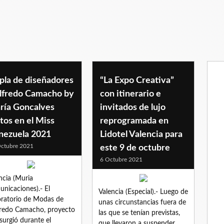
pla de diseñadores
“La Expo Creativa”
lfredo Camacho by
con itinerario e
ría Goncalves
invitados de lujo
tos en el Miss
reprogramada en
nezuela 2021
Lidotel Valencia para
ctubre 2021
este 9 de octubre
6 Octubre 2021
ncia (Muria
nicaciones).- El
Valencia (Especial).- Luego de
ratorio de Modas de
unas circunstancias fuera de
redo Camacho, proyecto
las que se tenían previstas,
surgió durante el
que llevaron a suspender