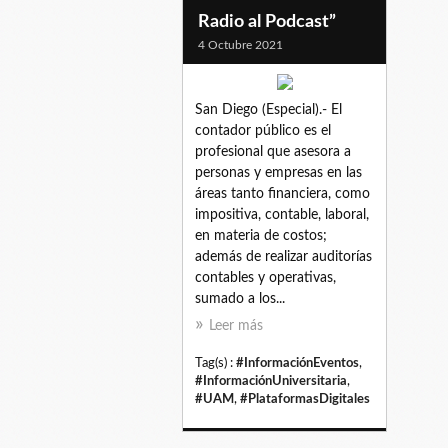
Radio al Podcast”
4 Octubre 2021
San Diego (Especial).- El
contador público es el
profesional que asesora a
personas y empresas en las
áreas tanto financiera, como
impositiva, contable, laboral,
en materia de costos;
además de realizar auditorías
contables y operativas,
sumado a los...
Leer más
Tag(s) :
#InformaciónEventos
,
#InformaciónUniversitaria
,
#UAM
,
#PlataformasDigitales