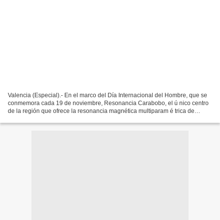
Valencia (Especial).- En el marco del Día Internacional del Hombre, que se
conmemora cada 19 de noviembre, Resonancia Carabobo, el ú nico centro
de la región que ofrece la resonancia magnética multiparam é trica de
próstata , se suma a las campañas de...